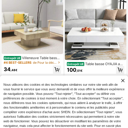
Villeneuve Table basse
Entrepôt UE
Chêne sonoma 57x57x30 cm Bois
#4 BEST-SELLERS
de Pour la décoration Tables basses
Table basse OYAJIA ave
Entrepôt UE
d'ingénierie
c éclairage réglable – Table basse b
34
100
,48€
,01€
lanche avec étagères ouvertes et 2
tiroirs – Table basse rectangulaire m
oderne en bois
Nous utilisons des cookies et des technologies similaires sur notre site web afin de
vous fournir le service que vous avez demandé et de vous offrir la meilleure expérience
de navigation possible. Vous pouvez "Tout rejeter", "Tout accepter" ou définir vos
préférences de cookies à tout moment à votre choix. En sélectionnant "Tout accepter",
nous définirons tous les cookies optionnels, qui nous aident à analyser le trafic, à offrir
des fonctionnalités améliorées et à personnaliser le contenu et les publicités pour
compléter votre expérience d'achat avec SHEIN. En sélectionnant "Tout rejeter", vous
autorisez l'utilisation des cookies strictement nécessaires qui permettent à notre site
web de fonctionner. Vous pouvez les désactiver en modifiant les paramètres de votre
navigateur, mais cela peut affecter le fonctionnement du site web. Pour en savoir plus