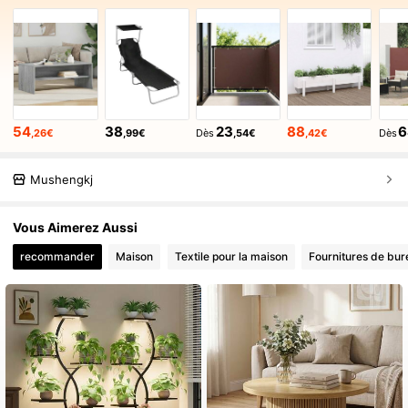
54
38
23
88
6
,26€
,99€
Dès
,54€
,42€
Dès
Mushengkj
Vous Aimerez Aussi
recommander
Maison
Textile pour la maison
Fournitures de bur