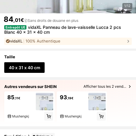
1/12
84
,01€
Sans droits de douane en plus
vidaXL Panneau de lave-vaisselle Lucca 2 pcs
Entrepôt UE
Blanc 40 x 31 x 40 cm
vidaXL
100% Authentique
Taille
40 x 31 x 40 cm
Autres vendeurs sur SHEIN
Afficher tous les 2 vendeurs
85
93
,11€
,19€
Mushengkj
Mushengkj