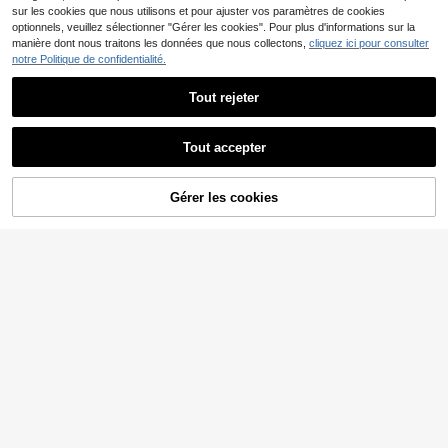
sur les cookies que nous utilisons et pour ajuster vos paramètres de cookies
optionnels, veuillez sélectionner "Gérer les cookies". Pour plus d'informations sur la
manière dont nous traitons les données que nous collectons,
cliquez ici pour consulter
notre Politique de confidentialité.
Tout rejeter
Tout accepter
Ensemble de vêtements
Ensemble chemise à ma
Entrepôt UE
Entrepôt UE
Gérer les cookies
64
64
de détente mode homme avec élém
nches courtes et short imprimé lou
CRAQUEZ DES MAINTENANT
AJOUTER AU PANIER
,89€
,89€
ents de dessin animé de Noël
p, mode décontractée pour homme