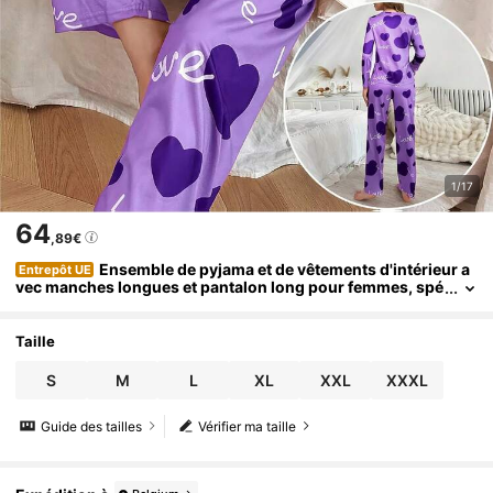
1/17
64
,89€
Ensemble de pyjama et de vêtements d'intérieur a
Entrepôt UE
vec manches longues et pantalon long pour femmes, spé
cialement conçu pour la Saint-Valentin, avec des imprim
és de cœurs et de slogans, convenant à l'automne et à l'hiver,
tissu confortable et coupe ample pour une soirée cocooning,
Taille
décoré d'un beau motif, pantalon long avec taille élastique.
S
M
L
XL
XXL
XXXL
Guide des tailles
Vérifier ma taille