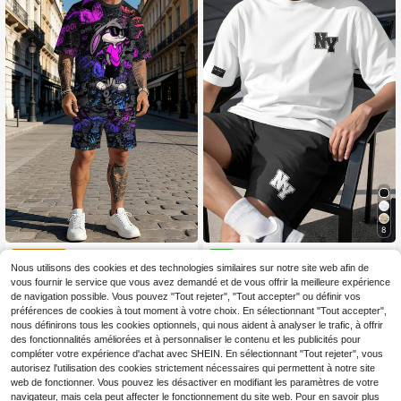
ortable, durable, convient pour les t
une, d'un lac, d'arbres, de chaises,
enues décontractées d'été, convien
de sentiers et d'étoiles. Décontract
t pour toutes les saisons, style sport
é, unique, durable, respirant et conf
if, col rond, coupe régulière, imprimé
ortable. Convient aux vêtements de
sur tout.
sport en toutes saisons.
8
Ensemble d'été pour ho
Manfinity Homme Ensemble 2
Entrepôt UE
NEW
64
19
mmes, composé d'un t-shirt à séch
pièces décontracté pour homme av
Nous utilisons des cookies et des technologies similaires sur notre site web afin de
,89€
,49€
age rapide à manches courtes et
ec t-shirt à manches courtes imprim
vous fournir le service que vous avez demandé et de vous offrir la meilleure expérience
d'un short, avec une impression 3D
é lettres et short pour usage quotidi
de navigation possible. Vous pouvez "Tout rejeter", "Tout accepter" ou définir vos
de lapin de style rétro. Un incontour
en
préférences de cookies à tout moment à votre choix. En sélectionnant "Tout accepter",
nable pour les amateurs de mode d
nous définirons tous les cookies optionnels, qui nous aident à analyser le trafic, à offrir
e rue, convenant pour le port décon
des fonctionnalités améliorées et à personnaliser le contenu et les publicités pour
tracté quotidien, le fitness et les act
ivités de course.
compléter votre expérience d'achat avec SHEIN. En sélectionnant "Tout rejeter", vous
autorisez l'utilisation des cookies strictement nécessaires qui permettent à notre site
web de fonctionner. Vous pouvez les désactiver en modifiant les paramètres de votre
navigateur, mais cela peut affecter le fonctionnement du site web. Pour en savoir plus