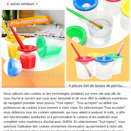
ge étanche, tasse de lavage de pin
2
autres vendeurs
e
ceaux d'aquarelle, tasse de nettoya
ge de pinceaux à ongles, petit ense
mble de tasses de nettoyage de pei
nture en plastique pour travaux de p
einture, amovible, seau de lavage d
e pinceaux de peinture artistique, ta
sse de mélange multifonctionnelle é
tanche, tasse de lavage de pinceau
x de peinture acrylique et aquarelle
portable anti-éclaboussures, école
d'art - fournitures d'artiste - fournitu
res scolaires - cadeau de rentrée sc
olaire - facile à nettoyer
4 pièces Set de tasses de peinture
pour enfants, fournitures d'art DIY b
4
,68€
aril de lavage de brosse et tasse col
Nous utilisons des cookies et des technologies similaires sur notre site web afin de
4 pièces Porte-pinceau avec couv
orés, couleur aléatoire Retour à l'éc
vous fournir le service que vous avez demandé et de vous offrir la meilleure expérience
1
autres vendeurs
ercle, seau de lavage de pinceau
ole, Retour à l'école, Fournitures sc
3
de navigation possible. Vous pouvez "Tout rejeter", "Tout accepter" ou définir vos
Dès
,37€
d'outil de peinture, tasse de mélang
olaires
préférences de cookies à tout moment à votre choix. En sélectionnant "Tout accepter",
e étanche, tasse de lavage de pinc
2
autres vendeurs
nous définirons tous les cookies optionnels, qui nous aident à analyser le trafic, à offrir
eau d'aquarelle, tasse de nettoyage
des fonctionnalités améliorées et à personnaliser le contenu et les publicités pour
de pinceau d'art des ongles, ensem
compléter votre expérience d'achat avec SHEIN. En sélectionnant "Tout rejeter", vous
ble de tasse de nettoyage de peintu
re de maquillage en plastique pour
autorisez l'utilisation des cookies strictement nécessaires qui permettent à notre site
petits travaux de peinture, amovibl