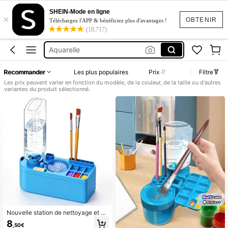
Nettoyeur Pinceau Peinture
SHEIN-Mode en ligne
×
Gobelet Peinture
OBTENIR
Téléchargez l'APP & bénéficiez plus d'avantages !
(18,717)
Pinceau Peinture
Aquarelle
Porte Pinceau Peinture
Recommander
Les plus populaires
Prix
Filtre
Nettoyeur Pinceau Peinture
Les prix peuvent varier en fonction du modèle, de la couleur, de la taille ou d'autres
variantes du produit sélectionné.
Gobelet Peinture
Nouvelle station de nettoyage et de
lavage automatique multifonctionn
8
,50€
elle de 4e génération, avec réservoi