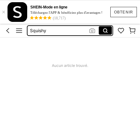
Robes Femme été
SHEIN-Mode en ligne
×
Emergency Kit
OBTENIR
Téléchargez l'APP & bénéficiez plus d'avantages !
(18,717)
Emergency Kits
Squishy
Maillot De Bain 2 Pieces
Robes Femme été
Emergency Kit
Aucun article trouvé.