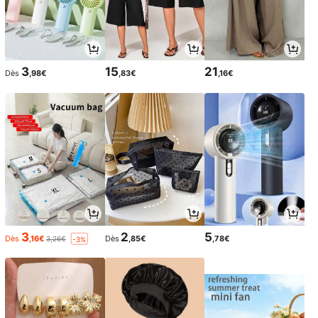
3
15
21
Dès
,98€
,83€
,16€
3
2
5
Dès
,16€
Dès
,85€
,78€
3,26€
-3%