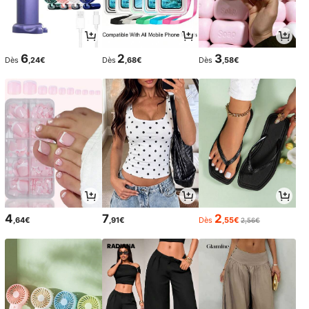
6
2
3
Dès
,24€
Dès
,68€
Dès
,58€
4
7
2
,64€
,91€
Dès
,55€
2,56€