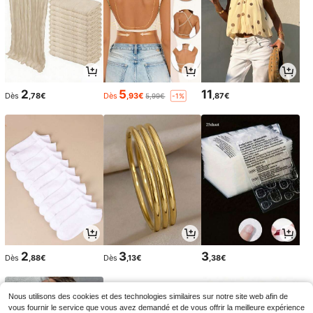
2
5
11
Dès
,78€
Dès
,93€
,87€
5,99€
-1%
2
3
3
Dès
,88€
Dès
,13€
,38€
Nous utilisons des cookies et des technologies similaires sur notre site web afin de
vous fournir le service que vous avez demandé et de vous offrir la meilleure expérience