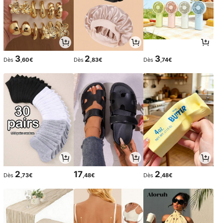
3
2
3
Dès
,60€
Dès
,83€
Dès
,74€
2
17
2
Dès
,73€
,48€
Dès
,48€