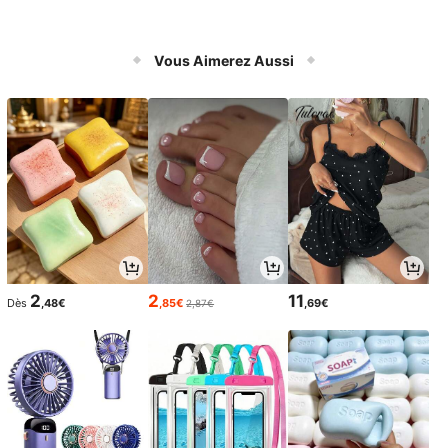
Vous Aimerez Aussi
2
2
11
Dès
,48€
,85€
,69€
2,87€