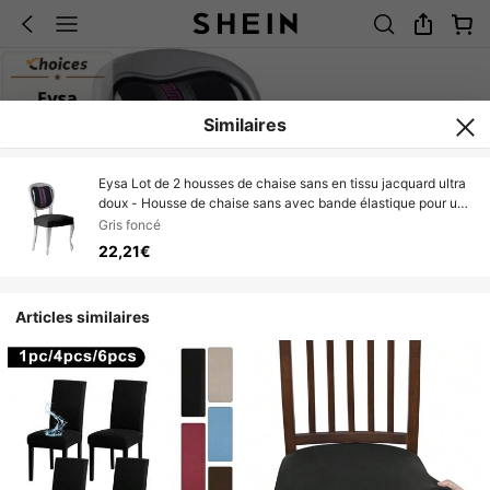
Similaires
Eysa Lot de 2 housses de chaise sans en tissu jacquard ultra
doux - Housse de chaise sans avec bande élastique pour un
ajustement parfait - Housse de chaise sans 100% fabriquée
Gris foncé
en Espagne
22,21€
Articles similaires