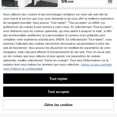
56
,84€
Rangement au-dessus d
Entrepôt UE
es toilettes
Nous utilisons des cookies et des technologies similaires sur notre site web afin de
48
,84€
vous fournir le service que vous avez demandé et de vous offrir la meilleure expérience
de navigation possible. Vous pouvez "Tout rejeter", "Tout accepter" ou définir vos
préférences de cookies à tout moment à votre choix. En sélectionnant "Tout accepter",
nous définirons tous les cookies optionnels, qui nous aident à analyser le trafic, à offrir
des fonctionnalités améliorées et à personnaliser le contenu et les publicités pour
compléter votre expérience d'achat avec SHEIN. En sélectionnant "Tout rejeter", vous
autorisez l'utilisation des cookies strictement nécessaires qui permettent à notre site
web de fonctionner. Vous pouvez les désactiver en modifiant les paramètres de votre
navigateur, mais cela peut affecter le fonctionnement du site web. Pour en savoir plus
sur les cookies que nous utilisons et pour ajuster vos paramètres de cookies
optionnels, veuillez sélectionner "Gérer les cookies". Pour plus d'informations sur la
manière dont nous traitons les données que nous collectons,
cliquez ici pour consulter
Étagère de toilette à 3 ni
Entrepôt UE
notre Politique de confidentialité.
veaux, étagère de salle de bain mult
32
,68€
ifonctionnelle, organisateur de salle
Tout rejeter
de bain au-dessus des toilettes, éta
gère pour machine à laver, étagère
Rangement au-dessus d
Entrepôt UE
de toilette peu encombrante, 47 x 2
es toilettes
36
,43€
5 x 160 cm
Tout accepter
Gérer les cookies
CRAQUEZ DES MAINTENANT
AJOUTER AU PANIER