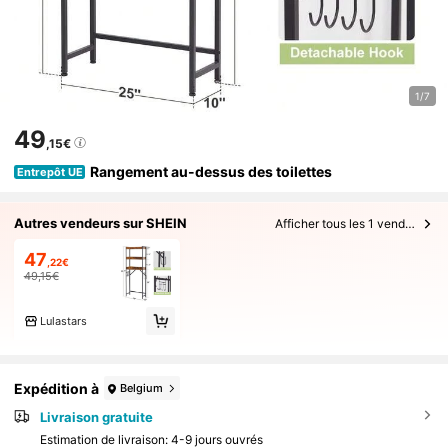
1/7
49
,15€
Rangement au-dessus des toilettes
Entrepôt UE
Autres vendeurs sur SHEIN
Afficher tous les 1 vendeurs
47
,22€
49,15€
Lulastars
Expédition à
Belgium
Livraison gratuite
Estimation de livraison:
4-9 jours ouvrés