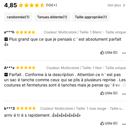
4,85
(100+)
Voir plus
randonnée
(1)
Tenues détente
(1)
Taille appropriée
(1)
a***h
Couleur: Multicolore / Taille: 1 Blanc - Taille unique
Plus
grand
que
ce
que
je
pensais
c
’
est
absolument
parfait
👍
Utile
(0)
A***x
Couleur: Multicolore / Taille: 1 Noir - Taille unique
Parfait
.
Conforme
à
la
description
.
Attention
ce
n
’
est
pas
un
sac
é
tanche
comme
ceux
qui
se
plis
à
plusieurs
reprise
.
Les
coutures
et
fermetures
sont
é
tanches
mais
je
pense
qu
’
il
vaut
mieux
l
’
utiliser
contre
les
é
claboussures
ce
que
je
cherchais
Utile
(0)
b***3
Couleur: Multicolore / Taille: 1 rose rouge - Taille unique
arriv
é
tr
è
s
rapidement
.👍👍👍👍👍👍👍
Utile
(0)