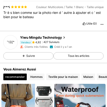
j***i
Couleur: Multicolore / Taille: 1 Blanc - Taille unique
Tr
è
s
bien
comme
sur
la
photo
rien
d
’
autre
à
ajouter
et
c
’
est
bien
pour
le
bateau
Utile
(0)
Yiwu Mingdu Technology
427 Suiveurs
4,92
Vendeur
Clients très fidèles
Créé il y a 1 an
Suivre
Tous les articles
Vous Aimerez Aussi
recommander
Hommes
Textile pour la maison
Maison
Beaut