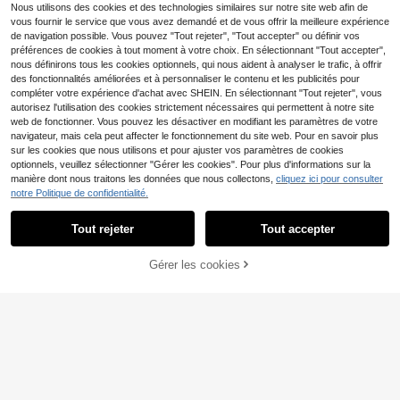
Nous utilisons des cookies et des technologies similaires sur notre site web afin de
vous fournir le service que vous avez demandé et de vous offrir la meilleure expérience
de navigation possible. Vous pouvez "Tout rejeter", "Tout accepter" ou définir vos
préférences de cookies à tout moment à votre choix. En sélectionnant "Tout accepter",
nous définirons tous les cookies optionnels, qui nous aident à analyser le trafic, à offrir
des fonctionnalités améliorées et à personnaliser le contenu et les publicités pour
compléter votre expérience d'achat avec SHEIN. En sélectionnant "Tout rejeter", vous
autorisez l'utilisation des cookies strictement nécessaires qui permettent à notre site
web de fonctionner. Vous pouvez les désactiver en modifiant les paramètres de votre
navigateur, mais cela peut affecter le fonctionnement du site web. Pour en savoir plus
1 pièce Pochette étanche pour télé
sur les cookies que nous utilisons et pour ajuster vos paramètres de cookies
phone, sac de ceinture étanche ave
4
optionnels, veuillez sélectionner "Gérer les cookies". Pour plus d'informations sur la
Dès
,08€
c couche triple, écran tactile étanc
manière dont nous traitons les données que nous collectons,
cliquez ici pour consulter
he, convient pour les activités extér
Sac de natation avec compartiment
notre Politique de confidentialité.
ieures, la natation, le rafting et la pl
s, sac à dos unisexe, sac de fitness,
1 restant
ongée pour ranger le téléphone en t
sac de plage avec séparation humi
oute et au sec en tant qu''équipeme
7
Tout rejeter
Tout accepter
de/sec, organisateur de toilette éta
,01€
nt de plein air
nche pour adulte, convient pour la n
atation, le fitness, les activités extér
Gérer les cookies
AJOUTER AU PANIER
ieures
Sac de rangement de voyage
NEW