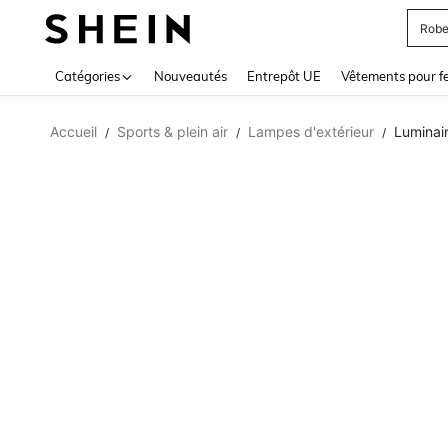
Robe
Use up 
Catégories
Nouveautés
Entrepôt UE
Vêtements pour 
Accueil
Sports & plein air
Lampes d'extérieur
Luminair
/
/
/