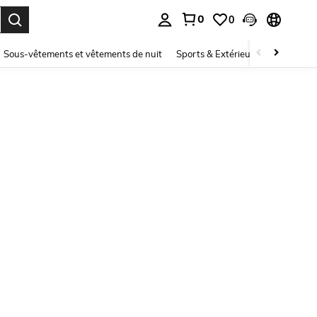
0
0
ouver. Press Enter to select.
Sous-vêtements et vêtements de nuit
Sports & Extérieur
Enfants