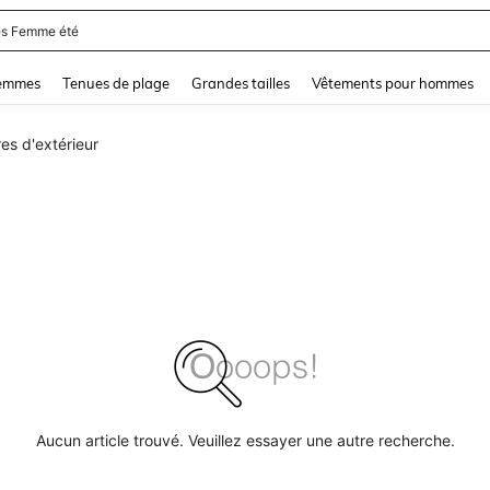
s Femme été
and down arrow keys to navigate search Dernière recherche and Rechercher et Tr
femmes
Tenues de plage
Grandes tailles
Vêtements pour hommes
es d'extérieur
Aucun article trouvé. Veuillez essayer une autre recherche.