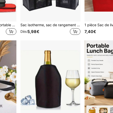
Sac isotherme mini ultra-portable pour insuline, boîte à lunch imperméable, sac isotherme d'extérieur, sac thermique compact, sac à lunch, unisexe, avec fermeture éclair, convient pour les voyages, le travail, les pique-niques, le camping, les fournitures pour diabétiques, les voyages, les pique-niques, les essentiels de camping
Sac isotherme, sac de rangement pour boissons, grand sac isotherme, boîte à lunch froide, panier à pique-nique zippé avec doublure en aluminium, pique-nique
5,98€
7,40€
Dès