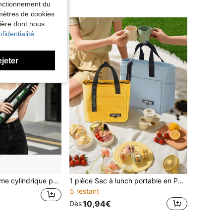
fonctionnement du
amètres de cookies
nière dont nous
fidentialité.
ejeter
our le stockage à froid de la bière et des boissons, organisateur de boissons froides pour le golf, les voyages et la voiture
1 pièce Sac à lunch portable en PEVA, sac isotherme grande capacité, sac à lunch pour les travailleurs de bureau, les étudiants, le pique-nique
5 restant
10,94€
Dès