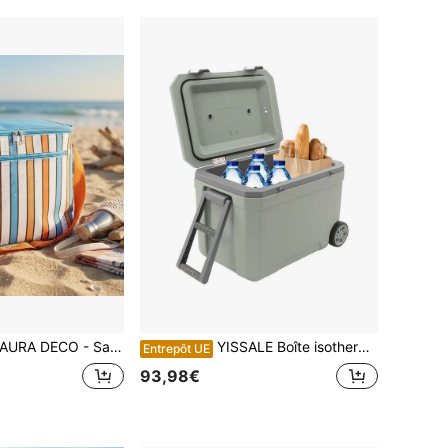
URA DECO - Sac isotherme Lastres, 3 tailles (18L/12L/20L), sac thermique portable pour aliments et boissons, idéal pique-nique, plage, camping et voyages
YISSALE Boîte isotherme portable de 45 L en PE et PP vert et gris, isolée, avec poignée de traction et roulettes, dotée de boucles de verrouillage intégrées pour la pêche, l'aviron, le camping, les voyages, les pique-niques et la plage.
Entrepôt UE
93,98€