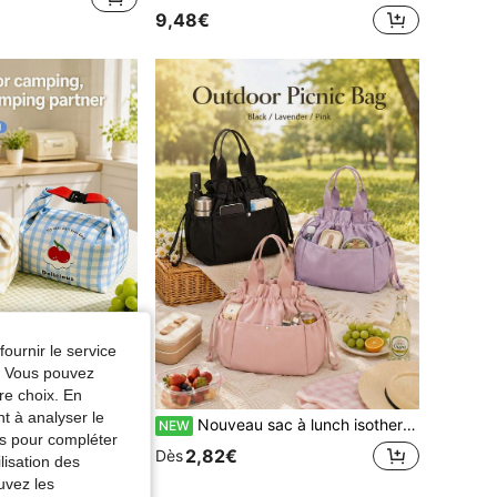
9,48€
fournir le service
e. Vous pouvez
re choix. En
nt à analyser le
Sac à lunch isotherme/boîte à lunch - Sac à lunch isotherme étanche avec sangle d'épaule réglable, convient pour le travail, le pique-nique ou les voyages - Sac fourre-tout isotherme souple, unisexe
Nouveau sac à lunch isotherme portable, sac bento bandoulière imperméable et étanche, sac de rangement réutilisable froid/chaud, convient aux étudiants pour la rentrée scolaire, bureau et campus, sac de camping et pique-nique en plein air, indispensable pour la rentrée scolaire!
NEW
tés pour compléter
2,82€
Dès
lisation des
uvez les