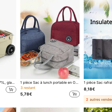
ctricité pour nourriture et boissons, extérieur pour camping, barbecue, pique-nique
1 pièce Sac à lunch portable en Oxford, pochette isotherme fraîche pour le bureau et les étudiants, boîte à lunch pratique, sac contenant alimentaire
3 restant
8,18€
5,78€
2
autres vende