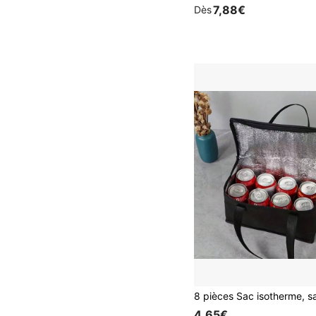
7,88€
Dès
4,65€