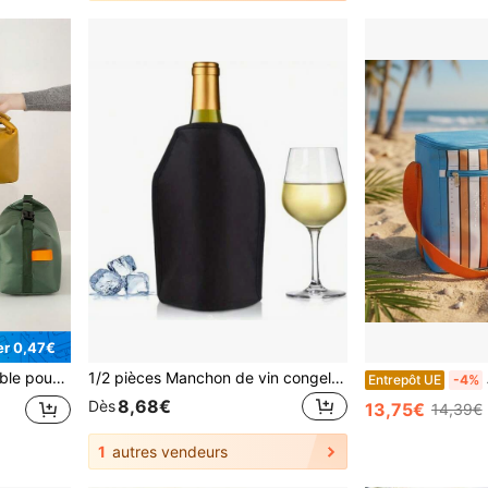
r 0,47€
stockage et l'organisation de la cuisine, accessoires essentiels pour le camping et les voyages
1/2 pièces Manchon de vin congelable, manchon refroidisseur de vin, manchon de refroidissement de bouteille de vin réutilisable, manchon de sac de glace de vin pratique, pour vin rouge de taille standard, vin blanc et champagne, garde le vin frais et rafraîchissant, fournitures de cuisine
A
Entrepôt UE
-4%
8,68€
Dès
13,75€
14,39€
1
autres vendeurs