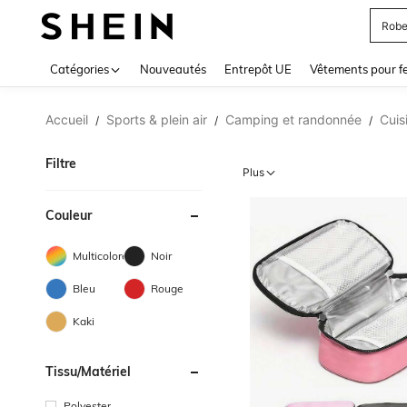
Jupe
Use up 
Catégories
Nouveautés
Entrepôt UE
Vêtements pour 
Accueil
Sports & plein air
Camping et randonnée
Cuis
/
/
/
Filtre
Plus
Couleur
Multicolore
Noir
Bleu
Rouge
Kaki
Tissu/matériel
Polyester