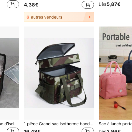
5,87€
Dès
4,38€
6
autres vendeurs
8 pièces Sac isotherme, sac d'isolation thermique pour pique-nique extérieur, voyage, déjeuner, livraison de nourriture, produits frais, équipement de camping
1 pièce Grand sac isotherme bandoulière pour l'extérieur, sac isotherme multicouche style camouflage, sac de rangement léger et durable, glacière isotherme pour l'extérieur, design à compartiments multiples, bandoulière réglable, convient pour porter à la main/en bandoulière/à l'épaule, adapté pour le camping, le pique-nique, la pêche, l'aventure, les fêtes en plein air, sans contact direct avec la nourriture, sac isotherme portable pour l'extérieur, glacière pour fête de camping, meilleur choix pour les amateurs d'activités de plein air
16,48€
2,96€
Dès