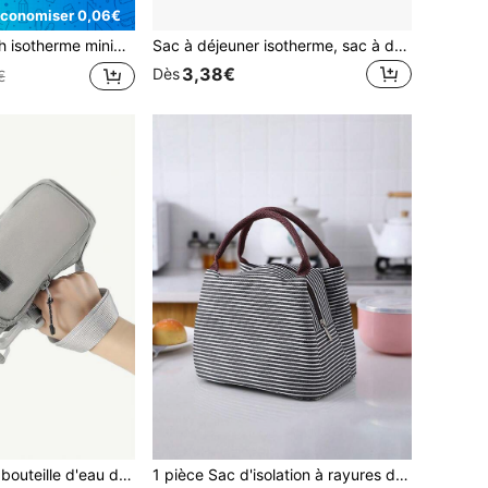
conomiser 0,06€
 durable pour les travailleurs de bureau, les étudiants, les pique-niques en plein air, un élément essentiel pour les grands voyages
Sac à déjeuner isotherme, sac à déjeuner thermique multifonctionnel, sac isotherme avec motif de lettres rose gold, sac de conservation des aliments isotherme et imperméable, convient pour la rentrée scolaire, le collège, les fournitures scolaires, le stockage de cuisine, les accessoires scolaires, l'équipement de camping
3,38€
Dès
€
1 pièce Sac pour bouteille d'eau de sport portable, porte-bouteille d'eau bandoulière, pochette pour bouteille d'eau de voyage avec compartiment pour pièces de monnaie, clés et téléphone, sac multifonctionnel pour bouteille pour le cyclisme et la fitness avec sangle réglable
1 pièce Sac d'isolation à rayures de mode, sac de boîte à lunch en papier d'aluminium épaissi, sac à main avec grande capacité d'isolation et de préservation de la fraîcheur pour la boîte à lunch, sac de boîte à lunch pour voyage et pique-nique en camping