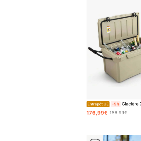
Glacière 71L, glacière portable avec poignée, roulettes et décapsuleur, grande glacière thermobox sans éle
Entrepôt UE
-5%
176,99€
186,99€