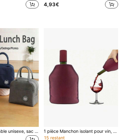
4,93€
Sac à lunch portable unisexe, sac à lunch isotherme et imperméable gardant au frais, sac à lunch et à fruits épais et mignon pour étudiants et adultes, accessoire essentiel pour le travail, le pique-nique, la rentrée scolaire et les voyages
1 pièce Manchon isolant pour vin, réutilisable, température réglable, rétention du froid durable, convient pour pique-nique en plein air, fête, amateurs de vin, sac de glace en nylon avec matériau de maintien du froid dégradé, manchon de protection pour bouteille de champagne, pour le camping
15 restant