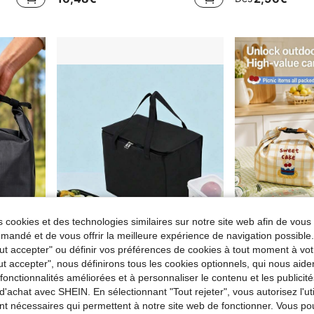
 cookies et des technologies similaires sur notre site web afin de vous 
andé et de vous offrir la meilleure expérience de navigation possibl
Tout accepter" ou définir vos préférences de cookies à tout moment à vot
ut accepter", nous définirons tous les cookies optionnels, qui nous aide
Sac isotherme de grande capacité - Isolation en feuille d'aluminium portable, essentiel pour les voyages en plein air et le camping | Fermeture éclair durable
Sac isotherme portable, sac de pique-nique thermique pliable, sac de transport pour aliments & boissons, sac de livraison de bière
NEW
es fonctionnalités améliorées et à personnaliser le contenu et les publici
2,77€
Dès
4,30€
Dès
d'achat avec SHEIN. En sélectionnant "Tout rejeter", vous autorisez l'uti
nt nécessaires qui permettent à notre site web de fonctionner. Vous po