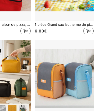
1 pièce Sac de livraison de pizza, sac à lunch, sac de pique-nique à emporter, sac de fête de livraison de nourriture, sac à main pour gâteau, sac isotherme, sac en feuille d'aluminium épais pour fruits de mer, boissons, riz, équipement de camping
1 pièce Grand sac isotherme de pique-nique - Sac glacière thermique durable avec poignée robuste | Facile à nettoyer, portable, convient pour le camping, les réunions familiales - Design vibrant, peut contenir des boissons, des collations, panier de rangement polyvalent pour les voyages en plein air et le camping
6,00€