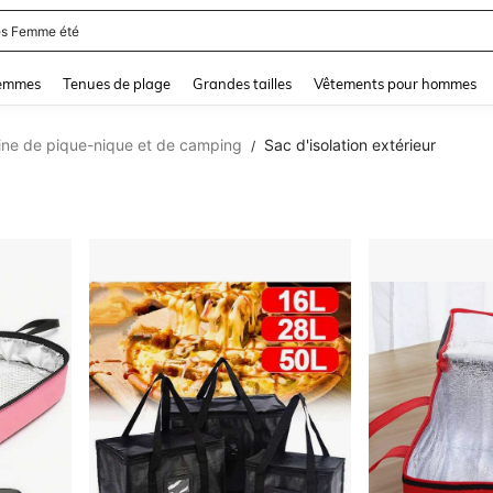
and down arrow keys to navigate search Dernière recherche and Rechercher et Tr
femmes
Tenues de plage
Grandes tailles
Vêtements pour hommes
ine de pique-nique et de camping
Sac d'isolation extérieur
/