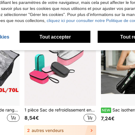
ifiant les paramètres de votre navigateur, mais cela peut affecter le 
 savoir plus sur les cookies que nous utilisons et pour ajuster vos par
lez sélectionner "Gérer les cookies". Pour plus d'informations sur la ma
ées que nous collectons,
cliquez ici pour consulter notre Politique de con
kies
Tout accepter
Tout r
Grand sac isotherme, sac de rangement pour boissons, grand sac de refroidissement, boîte à lunch, panier alimentaire avec fermeture éclair, équipement de pique-nique et de camping
1 pièce Sac de refroidissement en gel réutilisable convenant pour le refroidissement et l'isolation des flacons d'insuline, organisateur de médicaments de transport extérieur, sac de rangement isotherme portable pour les voyages en plein air, le camping, la fitness et l'utilisation quotidienne
Sac isotherme cylindrique pour l'extérieur, sac portable en tissu Oxford à bandoulière p
NEW
8,54€
7,24€
2
autres vendeurs