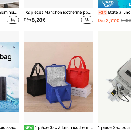
É
1 pièce Sac isotherme en aluminium, sac thermique réutilisable en tissu non tissé, sac isotherme pour gâteau/boisson, équipement de camping
1/2 pièces Manchon isotherme pour boisson au raisin gelé - Sac de glace réglable pour bouteilles standard, garde au froid et au chaud, convient pour les fêtes, l'extérieur, la plage, les repas et l'usage domestique
Boîte à lunch isotherme minimaliste, sac fourre-tout pour déjeuner multifonctionnel, imperméable et
-2%
8,28€
Dès
2,77€
Dès
2,83
1/2/5 pièces Manchon refroidisseur de boisson - Sac de glace en polyester isolé fermé, sac refroidisseur portable, garde les boissons froides et chaudes, sac de refroidissement isolé pour la plage, les trajets, le camping
1 pièce Sac à lunch isotherme de couleur unie, sac à main thermique en feuille d'aluminium épaissie, sac de rangement alimentaire réutilisable et imperméable, convient pour le bureau, les étudiants, les pique-niques scolaires et les voyages en plein air
NEW