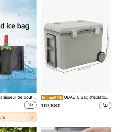
1 pièce Sac rafraîchisseur de bouteille de vin, glacière portable de refroidissement de gel pour bière, porte-boisson glacé, sac de refroidissement réutilisable pour vin et bière pour une utilisation en extérieur et en intérieur
GDAE10 Sac d'isolation extérieur
Entrepôt UE
107,88€
urs