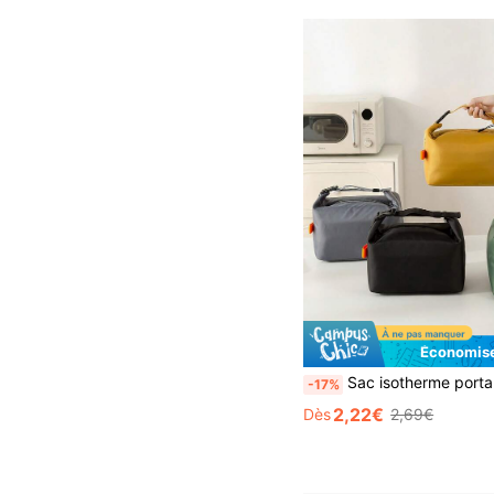
Économise
Sac isotherme portable pour le déjeuner, sac isotherme de voyage extérieur, grand sac à lunch pour femmes, résistant à l'eau et aux graisses, boîte à lunch pour hommes et femmes, polyvalent pour le trajet, le bureau, le pique-nique, les voyages, le camping, le 
-17%
2,22€
Dès
2,69€