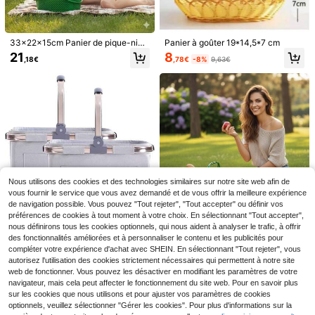
33x22x15cm Panier de pique-niqu
Panier à goûter 19*14,5*7 cm
e ovale en plastique vert, conteneu
8
21
,78€
-8%
9,63€
,18€
r de rangement de fruits portable po
1 pièce/2pièces Spatule en acier in
ur le camping, la plage, les fêtes
oxydable avec manche en bois dur i
2
Dès
,48€
ncliné - Grande spatule métallique,
spatule à gâteau en acier inoxydabl
e, manche en bois, spatule de cuiss
on pour steak, outil à dessert pour g
âteau, convient pour les casseroles
en fonte, les plaques de cuisson, les
gâteaux, les poêles, le grillage, les c
rêpes, les burgers, outil idéal pour le
barbecue et la cuisine domestique,
4 pièces Clips de support de plante,
outil de cuisson, fournitures de cuisi
clips de tige robustes, convient pou
Nous utilisons des cookies et des technologies similaires sur notre site web afin de
3
Dès
,38€
ne, cadeau pour hommes et femme
r les plantes grimpantes - Matériau
vous fournir le service que vous avez demandé et de vous offrir la meilleure expérience
s
en plastique, ou plantes grimpantes
de navigation possible. Vous pouvez "Tout rejeter", "Tout accepter" ou définir vos
d'intérieur, support de plante
préférences de cookies à tout moment à votre choix. En sélectionnant "Tout accepter",
nous définirons tous les cookies optionnels, qui nous aident à analyser le trafic, à offrir
Diurwur ® Panier de cou
Panier de pique-nique ovale en pla
Entrepôt UE
des fonctionnalités améliorées et à personnaliser le contenu et les publicités pour
rses, 30L, 2 pièces, pratique, pliabl
stique vert de 30 cm, support de ra
56
20
compléter votre expérience d'achat avec SHEIN. En sélectionnant "Tout rejeter", vous
,06€
,58€
e, grand sac de courses, panier de
ngement de fruits portable pour le c
autorisez l'utilisation des cookies strictement nécessaires qui permettent à notre site
pique-nique, sac de voyage, panier
amping, la plage et les voyages
de courses pratique avec poignées
web de fonctionner. Vous pouvez les désactiver en modifiant les paramètres de votre
rembourrées DUXX
navigateur, mais cela peut affecter le fonctionnement du site web. Pour en savoir plus
sur les cookies que nous utilisons et pour ajuster vos paramètres de cookies
optionnels, veuillez sélectionner "Gérer les cookies". Pour plus d'informations sur la