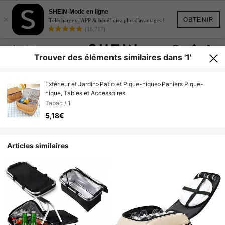
SHEIN-Mode en ligne
×
OBTENIR
Téléchargez l'APP & bénéficiez plus d'avantages !
(18,717)
Trouver des éléments similaires dans '1'
Extérieur et Jardin>Patio et Pique-nique>Paniers Pique-
nique, Tables et Accessoires
Tabac / 1
5,18€
Articles similaires