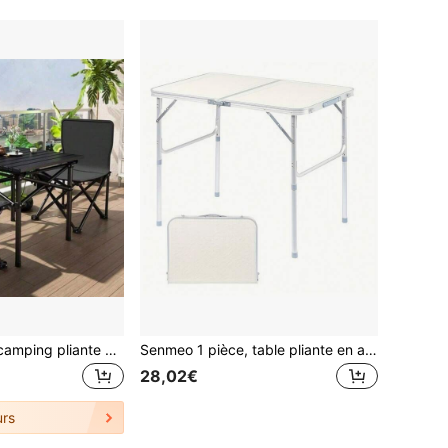
3-en-1 Table de camping pliante ultra-légère, convient pour la cour, la pêche, la randonnée, le pique-nique, le camping, la plage, le barbecue, le parc et plus encore. Ensemble portable de table et chaise de randonnée avec sac de rangement, équipement de camping, accessoires de camping
Senmeo 1 pièce, table pliante en aluminium avec plateau en plastique, réglable en hauteur, légère et portable, polyvalente pour pique-nique/fêtes/barbecue, gain de place et stable.
28,02€
rs