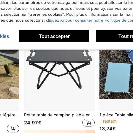
ifiant les paramètres de votre navigateur, mais cela peut affecter le 
2
autres vendeurs
 savoir plus sur les cookies que nous utilisons et pour ajuster vos par
lez sélectionner "Gérer les cookies". Pour plus d'informations sur la ma
ées que nous collectons,
cliquez ici pour consulter notre Politique de con
kies
Tout accepter
Tout r
Mini table de camping ultra-légère en alliage d'aluminium portable, table pliante enroulable pour le camping, le pique-nique et le barbecue
Petite table de camping pliable en acier au carbone robuste – idéale pour une utilisation intérieure et extérieure, par exemple au jardin, lors de pique-niques ou de barbecues. Sac de transport inclus.
1 restant
24,97€
13,74€