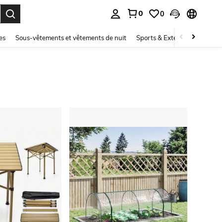
0
0
ouver. Press Enter to select.
es
Sous-vêtements et vêtements de nuit
Sports & Extérieur
Enfant