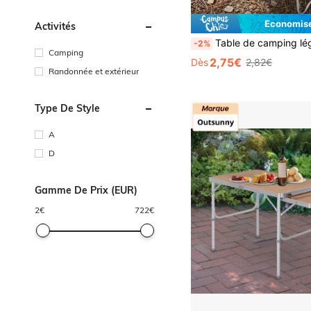
Économise
Activités
Table de camping légère et pliable, équipement essentiel pour les randonneurs, les pêcheurs et les campeurs. Durable et robuste, choix de cadeau parfait pour la saison des voyages
-2%
Camping
2,75€
Dès
2,82€
Randonnée et extérieur
Type De Style
A
D
Gamme De Prix (EUR)
2
€
722
€