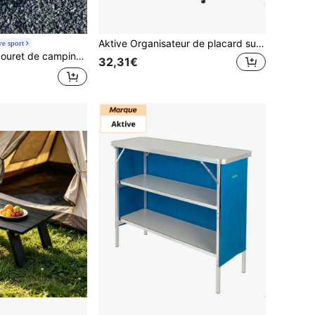
Aktive Organisateur de placard suspendu, amovible et pliable avec 3 niveaux ✅ Livraison sous 24/48 heures en Espagne (péninsule)
e sport
URBANWAVE Tabouret de camping pliable portable, chaise de camping pliable légère pour adultes, tabouret de pêche de voyage en sac à dos, siège mini pliable compact, repose-pieds extérieur pour voyages, chasse, pêche, randonnée, jardinage
32,31€