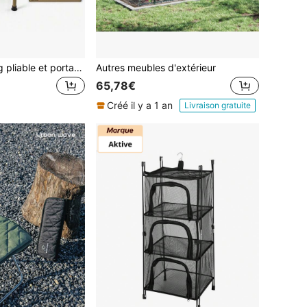
Table de camping pliable et portable | Plateau léger en alliage d'aluminium rayé | Table pliante multifonctionnelle pour pique-niques et barbecues | Structure robuste à croisillons | Table de rangement portable pour les voyages | Table basse pour balcon ou terrasse | Imperméable, antirouille et facile à nettoyer | Installation et démontage rapides | Idéale pour le camping, la randonnée, la pêche et les réunions de famille
Autres meubles d'extérieur
65,78€
Créé il y a 1 an
Livraison gratuite