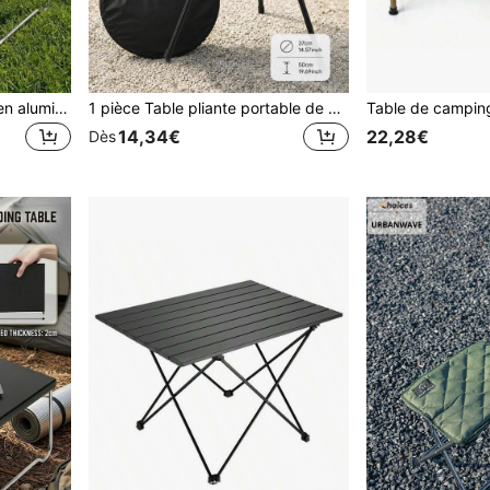
Table de camping pliable en aluminium, légère, minimaliste et robuste, table de pique-nique et de café portable, convient pour le jardinage extérieur, la randonnée, la pêche, gain de place, surface lisse, design ergonomique, idéal pour les voyages, la remise des diplômes, la rentrée scolaire, la fête des pères
1 pièce Table pliante portable de camping extérieur, table de camping télescopique réglable convenant pour la pêche, le pique-nique, l'usage domestique, table pliante légère, équipement de camping, voyage d'été, cadeau pour la fête des pères
14,34€
22,28€
Dès