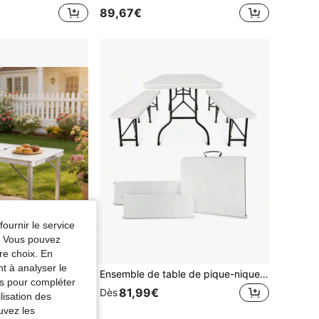
89,67€
fournir le service
e. Vous pouvez
re choix. En
nt à analyser le
le en aluminium blanc pour jardin, pique-nique, barbecue, étal de vendeur de rue
Ensemble de table de pique-nique et bancs pliables portables pour l'extérieur, table de 180*74cm de long avec 2 bancs pliables, table et chaises de camping
tés pour compléter
81,99€
Dès
lisation des
uvez les