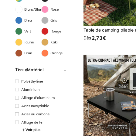
Blanc/Blanche
Rose
Bleu
Gris
Vert
Rouge
2,73€
Dès
Jaune
Kaki
Brun
Orange
Tissu/matériel
Polyéthylène
Aluminium
Alliage d'aluminium
Acier inoxydable
Acier au carbone
Alliage de fer
Voir plus