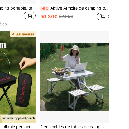
Mini table de camping portable, table de camping pliable en alliage d'aluminium ultralégère, bureau multifonctionnel pour la plage, le pique-nique, le barbecue & la pêche, table d'appoint pour le café de camping pour la tente, l'équipement de randonnée, de voyage et de camping, livrée avec un sac de rangement
Aktive Armoire de camping pliable, conception portable, avec une structure légère et robuste, idéale pour organiser les ustensiles ou les vêtements en camping, facile à monter et à démonter, matériaux durables, parfaite pour l'extérieur et les petits espaces. ✅ Livraison 24/48h en Espagne (péninsule)
-5%
50,30€
52,95€
èles
Chaise de voyage pliable personnalisable, chaise de pêche pliable, siège robuste, parfait pour le camping, la pêche et l'utilisation en extérieur, stable sans vaciller, chaise de camping, conception portable, équipement de camping, siège portable, meuble gain de place, structure légère, passionnés d'aventures en plein air
2 ensembles de tables de camping pliables portables, hauteur réglable, comprend des tabourets, table de jardin pliable, table pliable avec chaises à l'intérieur, ensemble de table et chaise pliables Mikomika (table de camping)