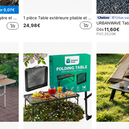
r 0,07€
, la rentrée scolaire ou la cérémonie de remise des diplômes.
1 pièce Table extérieure pliable et portable, convient pour le pique-nique, le camping, le barbecue, facile à assembler, disponible en plusieurs tailles
Urban wav
24,98€
11,60€
Dès
PVC:
25,09€