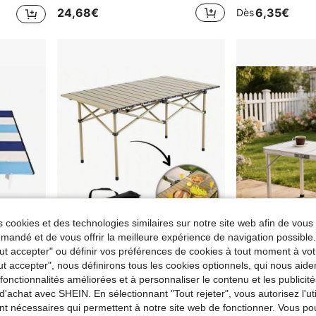
24,68€
6,35€
Dès
 cookies et des technologies similaires sur notre site web afin de vous 
andé et de vous offrir la meilleure expérience de navigation possibl
Tout accepter" ou définir vos préférences de cookies à tout moment à vot
ut accepter", nous définirons tous les cookies optionnels, qui nous aide
1 pièce Table mini pliable et portable, grand bureau d'ordinateur de lit de dortoir en alliage d'aluminium de 55 cm, table de thé pour balcon de location, sans montage requis, poids léger 800 g
「Table de camping pliante portable d'extérieur en alliage d'aluminium, table de pique-nique, table de barbecue, table pliable et rétractable, petite table portable domestique, table de stand multifonctionnelle, combinaison table et chaise autonomes, table pliante simple, imperméable et résistante à la saleté, légère, fournitures de camping de voyage, table pliante de rangement pratique」
Table pliante portable d'extérieur 120*70cm, bureau pliab
NEW
es fonctionnalités améliorées et à personnaliser le contenu et les publici
1 restant
14,48€
Dès
d'achat avec SHEIN. En sélectionnant "Tout rejeter", vous autorisez l'uti
35,38€
nt nécessaires qui permettent à notre site web de fonctionner. Vous po