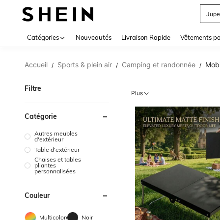
Jupe
Use up 
Catégories
Nouveautés
Livraison Rapide
Vêtements p
Accueil
Sports & plein air
Camping et randonnée
Mobi
/
/
/
Filtre
Plus
Catégorie
Autres meubles
d'extérieur
Table d'extérieur
Chaises et tables
pliantes
personnalisées
Couleur
Multicolore
Noir