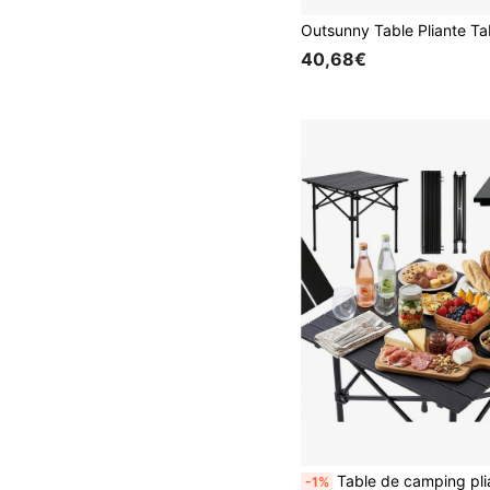
40,68€
Table de camping pliante, légère et portable, idéale pour le jardin, la terrasse, le balcon, le camping et les événements en plein air. Table de voyage pliante pratique avec structure métallique stable et surface résistante aux intempéries, adaptée à une utilisation intérieure et extérieure. Table de voyage compacte avec système de pliage rapide, facile à ranger et à transporter dans son sac de transport inclus. Table d'extérieur stable avec pieds antidérapants et capacité de charge jusqu'à 70 kg, idéale pour les pique-
-1%