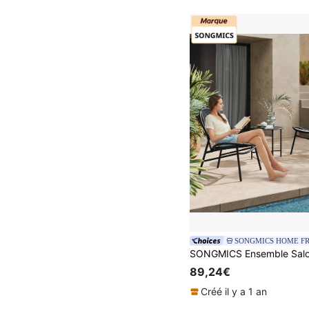
SONGMICS HOME F
89,24€
Créé il y a 1 an