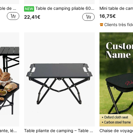
Outsunny Table Pliante Table de Camping Table de Jardin avec rallonge Hauteur réglable Aluminium MDF Imitation Bambou
Table de camping pliable 60 * 40 * 25 cm avec cadre en aluminium et en acier, table d'extérieur légère et portable avec conception pliable verrouillable, surface résistante aux intempéries et capacité de charge de 20 kg, idéale pour le camping, les pique-niques, la pêche, le jardin et les voyages
NEW
16,75€
22,41€
Clients très fid
niques, les sorties de pêche, les garden-parties et le camping. Table pliante noire moderne pour la maison et les activités de plein air, offrant une surface confortable.
Table pliante de camping – Table de repas et de voyage portable en acier au carbone – Table de jardin et de loisirs pour une utilisation intérieure et extérieure – Idéale pour les pique-niques et les barbecues – Sac de transport inclus