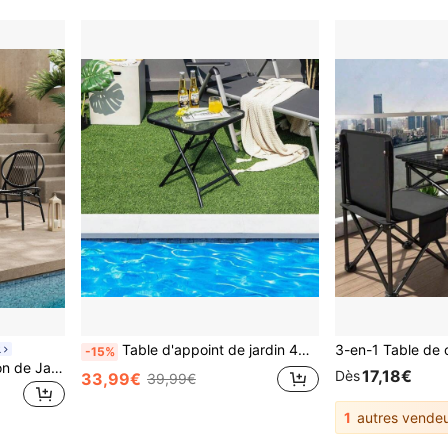
Table d'appoint de jardin 46,5 x 46,5 cm, table de jardin pliable en métal et verre trempé, petite table de balcon, résistante aux intempéries, table de bistro, table basse, table à manger d'extérieur pour balcon, jardin, terrasse.
R
-15%
SONGMICS Ensemble Salon de Jardin, 3 Pièces, Chaises Acapulco, Salon d Extérieur, Table d Appoint et 2 Chaises, Ensemble de Mobilier d Intérieur et d Extérieur, Balcon, Noir d'encre
17,18€
Dès
33,99€
39,99€
1
autres vendeu