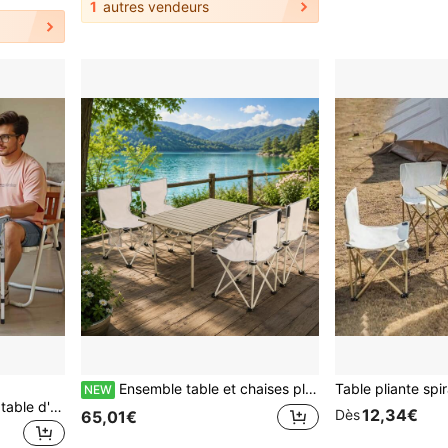
1
autres vendeurs
Ensemble table et chaises pliables extra larges 5 pièces pour l'extérieur, portable pour le camping, le pique-nique, les voyages en autonomie. Taille de la table : 120 * 52 * 50 CM
NEW
Table de camping pliante, table d'appoint portable à hauteur réglable, table de plage en aluminium et MDF avec couche en filet, poignée de transport, légère et compacte pour pique-nique, barbecue et cuisine en plein air, 24x16 po, argent
12,34€
Dès
65,01€