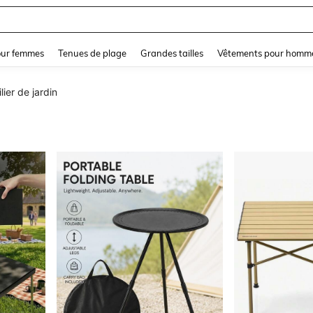
and down arrow keys to navigate search Dernière recherche and Rechercher et Tr
our femmes
Tenues de plage
Grandes tailles
Vêtements pour homm
lier de jardin