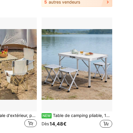
5
autres vendeurs
Table pliante spirale d'extérieur, portable, pour le camping, le barbecue, table pliante épaissie, camping d'extérieur, chaise pliante portable pliable, peinture d'art, chaise de loisirs pour pique-nique, étudiant en art, chaise de pêche
Table de camping pliable, 120*70cm, bureau blanc portable à plateau séparé pliable pour pique-nique et barbecue
NEW
14,48€
Dès