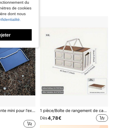
fonctionnement du
amètres de cookies
nière dont nous
fidentialité.
ejeter
1 pièce Table pliante mini pour l'extérieur, table de camping portable en alliage d'aluminium, table de pique-nique résistante à la chaleur, table de cuisson légère et compacte pour les voyages, les barbecues, les pique-niques et les road trips, essentielle pour le camping, cadeau pour la fête des pères, équipement de camping, accessoires indispensables pour les road trips, nécessité pour l'été en extérieur
1 pièce/Boîte de rangement de camping pliable avec couvercle en bois - Organisateur de coffre de voiture pliable, convient pour le pique-nique en plein air, le barbecue, la pêche et l'équipement de chasse, boîte de rangement portable multifonctionnelle, peut stocker les jouets, les collations, les articles essentiels de voiture, essentiel de camping printemps 2026
4,78€
Dès