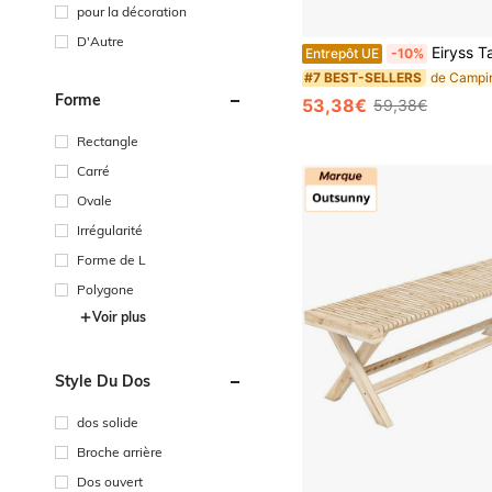
pour la décoration
D'Autre
Eiryss Table de Jardin Pliable 180x74cm, Table d'Extérieur pour 6 Personnes, Blanc avec Plateau en
Entrepôt UE
-10%
#7 BEST-SELLERS
Forme
53,38€
59,38€
Rectangle
Carré
Ovale
Irrégularité
Forme de L
Polygone
Voir plus
Style Du Dos
dos solide
Broche arrière
Dos ouvert