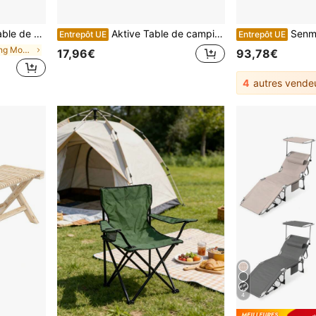
 Plastique et Cadre en Métal, Charge Maximale 150 kg, Table Buffet pour Terrasse, Balcon
Aktive Table de camping pliante anthracite avec poignées de transport
Senmeo Fauteuil à bascule d'extérieur avec une capacité d
Entrepôt UE
Entrepôt UE
de Camping Mobilier d'extérieur
17,96€
93,78€
4
autres vende
4