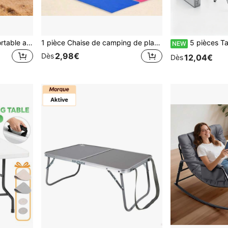
Chaise de plage pliante portable avec porte-gobelet et dossier, idéale pour le camping, les pique-niques, les barbecues et la pêche.
1 pièce Chaise de camping de plage légère et confortable, chaise de loisirs pour une personne, convient pour le jardin, le parc, le camping en plein air, le pique-nique, la maison et d'autres scénarios multiples. Conception pliable et portable, pratique pour le rangement et le transport, peut également être utilisée comme chaise de camping pliable à sac à dos, chaise de loisirs pour pique-nique à la maison
5 pièces Table de camping portable en aluminium comprenant 4 tabourets, pliable pour le rangement, légère et durable, hauteur r
NEW
2,98€
Dès
12,04€
Dès