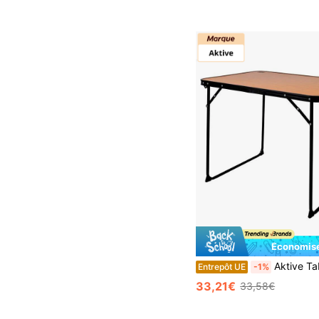
Économise
Aktive Table de camping pliante en b
Entrepôt UE
-1%
33,21€
33,58€