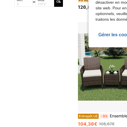
#9 BEST-SELLERS
Ok
désactiver en mod
126,89€
site web. Pour en
optionnels, veuil
traitons les donn
Gérer les coo
Ensemble de meubles de jardin 3 pièces, avec chaises en rotin, table en verre et
Entrepôt UE
-3%
104,36€
108,67€