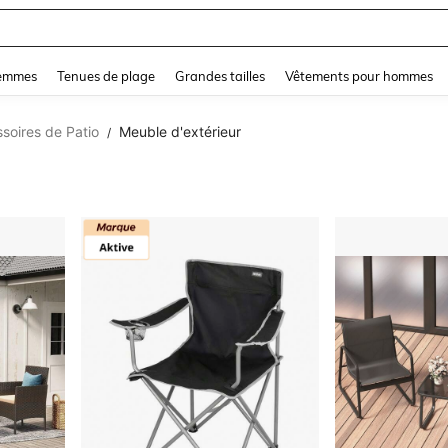
and down arrow keys to navigate search Dernière recherche and Rechercher et Tr
femmes
Tenues de plage
Grandes tailles
Vêtements pour hommes
soires de Patio
Meuble d'extérieur
/