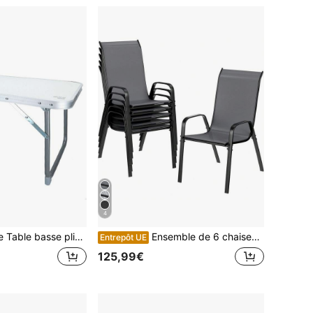
4
able basse pliante blanche
Ensemble de 6 chaises de jardin empilables en textilène, style camping, avec dossier haut, structure en acier et textilène, charge maximale de 150 kg, dimensions : 54 x 69 x 93 cm.
Entrepôt UE
125,99€