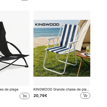
es de plage
KINGWOOD Grande chaise de plage pliable portable, cadre en acier léger, design rayé bleu et blanc, pliable et pratique, convient pour la plage, la piscine, le camping, les loisirs en plein air, les meubles de bord de piscine, design rayé classique, structure robuste
20,79€