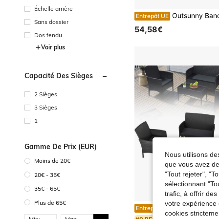
Échelle arrière
Outsunny Banc de Jardin en Bois massif, Banquette de Jardin avec Assise à Lattes Effet Bois, Sans Dossier, pour Patio, Bal
Entrepôt UE
Sans dossier
54,58€
Dos fendu
Voir plus
Capacité Des Sièges
2 Sièges
3 Sièges
1
Gamme De Prix (EUR)
Nous utilisons des
Moins de 20€
que vous avez dem
"Tout rejeter", "
20€ - 35€
sélectionnant "To
35€ - 65€
trafic, à offrir d
Plus de 65€
votre expérience 
Ensemble de mobilier de jardin 4 pièces pour terrasse, balcon et patio : canapé en rotin avec c
Entrepôt UE
cookies stricteme
Min:
Max: