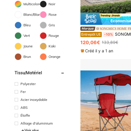
Multicolore
Noir
Blanc/Blanche
Rose
Économise
Bleu
Gris
SONGMICS HOME FR
SONGMICS salon de jardin extérieur, ensemble de mobilier, surface tressée 
Entrepôt UE
-10%
Vert
Rouge
120,06€
133,89€
Jaune
Kaki
Créé il y a 1 an
Brun
Orange
Tissu/matériel
Polyester
Fer
Acier inoxydable
ABS
Étoffe
Alliage d'aluminium
Voir plus