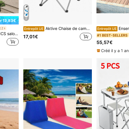
4
r 13,83€
Aktive Chaise de camping pliante portable, structure en acier, siège en polyester, système anti-roulis, légère et compacte, avec porte-gobelet, bleu
Ensemble de salon de jardin 3 pièc
 2
Entrepôt UE
Entrepôt UE
en pe, table et chaises, pour terrasse, jardin, balcon, marron et taupe
#1 BEST-SELLERS
17,01€
55,57€
Créé il y a 1 an