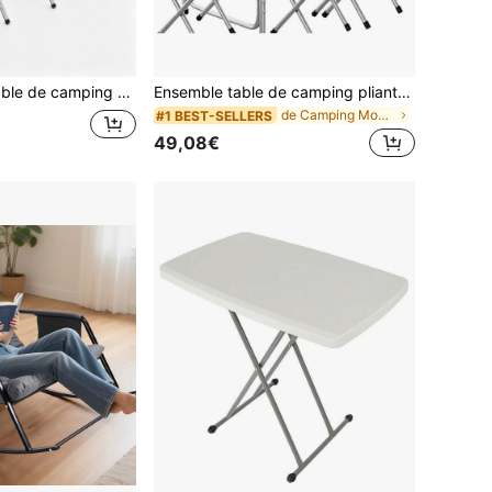
églable, ensemble de table et chaise de camping pliables, table de pique-nique de style valise pour l'extérieur, convient pour les voyages, la plage et les barbecues dans le jardin
Ensemble table de camping pliante 5 en 1 et 4 chaises, mobilier de pique-nique portable, hauteur réglable de 55 à 70 cm, grande taille (120 x 60 cm), structure en aluminium, plateau en MDF, format valise pliable, idéal pour le jardin, la terrasse, le balcon, la pêche, les voyages, le camping, les barbecues et la plage.
de Camping Mobilier d'extérieur
#1 BEST-SELLERS
49,08€