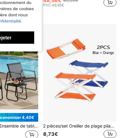
48,56€
49,09€
fonctionnement du
PVC:
49,95€
amètres de cookies
nière dont nous
fidentialité.
ejeter
conomiser 4,40€
ble de table et chaises d'extérieur 3 pièces avec deux chaises et une table carrée, ensemble de meubles de patio avec cadre en métal et table en verre pour plantes ornementales sur balcon, ensemble de table et chaises de bistrot pour bord de piscine, balcon
2 pièces/set Oreiller de plage pliable portable, coussin de camping compact pour les loisirs, facile à ranger, peut être utilisé comme appui-tête ou petit dossier pour le camping en plein air et la détente à la plage, prêt à l'emploi, rangement pratique, grande praticité et portabilité, convient aux scènes de loisirs et de divertissement
8,73€