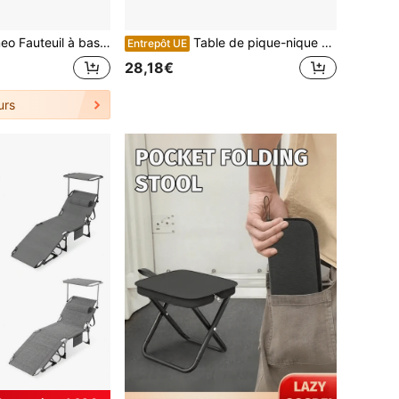
e charge de 158,76 kg - Cadre en acier renforcé et coussin de confort de 9,91 cm, assemblage sans outil en 20 minutes (pratique pour le mobilier de jardin/la terrasse/le camping)
Table de pique-nique pliante et carrée pour 4 personnes, idéale pour lire, pique-niquer, travailler ou manger, blanche.
Entrepôt UE
28,18€
urs