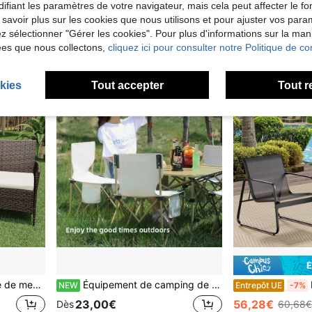
5,08€
Dès
ifiant les paramètres de votre navigateur, mais cela peut affecter le 
45,10€
49,31€
 savoir plus sur les cookies que nous utilisons et pour ajuster vos par
lez sélectionner "Gérer les cookies". Pour plus d'informations sur la ma
Créé il y a 1 an
ées que nous collectons,
cliquez ici pour consulter notre Politique de con
kies
Tout accepter
Tout r
É
 coussins pour porche, balcon, jardin, piscine, marron et beige
Équipement de camping de voyage Chaise pliante Chaise pliante d'extérieur Ensemble de table et chaise portables Combinaison
Ensem
NEW
Entrepôt UE
-7%
23,00€
56,28€
Dès
60,68€