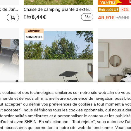
con, Parc, Capacité 240 kg, 140 x 40 x 43 cm, effet Bois Naturel
Chaise de camping pliante d'extérieur, plusieurs couleurs disponibles, portable et facile à ranger, avec un design de poche pour gobelet, support de charge stable, dossier et accoudoirs confortables, un incontournable pour les pique-niques et le camping.
T
Entrepôt UE
-2%
8,44€
Dès
49,91€
51,19€
 cookies et des technologies similaires sur notre site web afin de vous 
andé et de vous offrir la meilleure expérience de navigation possibl
Tout accepter" ou définir vos préférences de cookies à tout moment à vot
ut accepter", nous définirons tous les cookies optionnels, qui nous aide
es fonctionnalités améliorées et à personnaliser le contenu et les publici
Économiser 4,21€
d'achat avec SHEIN. En sélectionnant "Tout rejeter", vous autorisez l'uti
oussins et table basse en verre, style moderne.
SONGMICS HOME FR 2
nt nécessaires qui permettent à notre site web de fonctionner. Vous po
SONGMICS Bain de Soleil, Chaise Longue Pliable, Transat, 193 x 53 x 29 cm, Capacité 150 kg, Pare-Soleil, Dossier Inclinable, Jardin, Piscine, Terrasse, Rouge/ Bleu/ Noir/ Taupe/ Grège
Entrepôt UE
-8%
de De plein air Mobilier d'extérieur