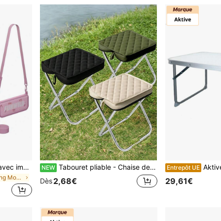
Tabouret pliable portable avec imprimé cerise et sangle d'épaule, chaise de camping légère pour l'extérieur, siège de pêche pliable, convient pour la randonnée et le pique-nique, cadeau idéal
Tabouret pliable - Chaise de loisirs extérieure portable et pliable, tabouret pliable style sac à main, tabouret de pêche et de camping, petit tabouret extérieur portable, tabouret de camping et de pêche, tabouret d'attente de file, convient pour les loisirs et les divertissements extérieurs, léger et durable, prêt à l'emploi, outil de rangement multi-scénarios.
Aktive T
NEW
Entrepôt UE
de Camping Mobilier d'extérieur
2,68€
29,61€
Dès