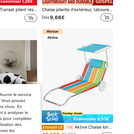
Économiser 1,28€
ransat pliant résistant aux intempéries, avec parasol et réglable, idéal pour le jardin, la plage, la terrasse et le camping.
Chaise pliante d'extérieur, tabouret portable, convient pour le camping, les voyages, les vacances et la pêche, avec un petit tabouret à fermeture éclair réglable
9,68€
Dès
fournir le service
e. Vous pouvez
re choix. En
nt à analyser le
tés pour compléter
Économiser 0,53€
lisation des
1 pièce Fauteuil pouf gonflable en PVC épaissi en forme de ballon de football, fauteuil inclinable confortable, pliable et portable pour le camping en plein air, le jardin, la piscine, la maison, toutes saisons, cadeau de vacances
Aktive Chaise longue de plage 2 en 1 avec coussin rembourré et parasol
Entrepôt UE
-1%
uvez les