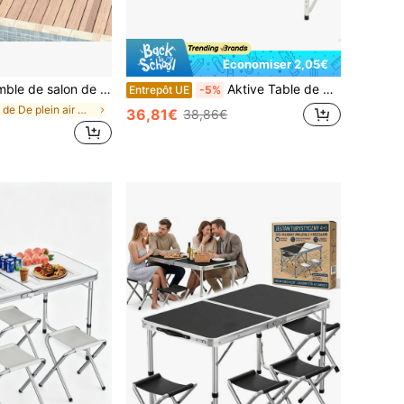
Économiser 2,05€
es, en tissu respirant avec pieds réglables, robuste et durable, idéal pour le jardin ou la piscine, noir.
Aktive Table de camping pliante réglable en hauteur et antidérapante mauve
Entrepôt UE
-5%
de De plein air Mobilier d'extérieur
36,81€
38,86€