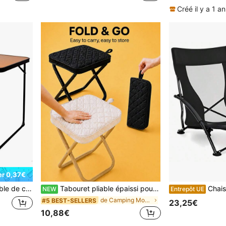
Créé il y a 1 an
r 0,37€
ambou avec poignée de transport
Tabouret pliable épaissi pour l'extérieur, tabouret pliable pour train à grande vitesse, léger et facile à transporter, petit tabouret style porte-crayon, camping, pêche, peinture, camping en plein air, pique-nique, trajets quotidiens, accessoire de voyage essentiel
Chais
NEW
Entrepôt UE
de Camping Mobilier d'extérieur
#5 BEST-SELLERS
23,25€
10,88€