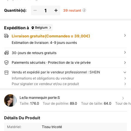
Quantité(s):
39 restant
Expédition à
Belgium
Livraison gratuite(Commandes ≥ 39,00€)
Estimation de livraison:
4-9 jours ouvrés
30-jours de retours gratuits
Paiements sécurisés · Protection de la vie privée
Vendu et expédié par le vendeur professionnel : SHEIN
Informations et obligations du vendeur
Pour signaler ce vendeur et/ou ce produit
Le/la mannequin porte:
S
Taille:
176.0
Tour de poitrine:
89.0
Tour de taille:
64.0
Tour de h
Détails Du Produit
Matériel:
Tissu tricoté