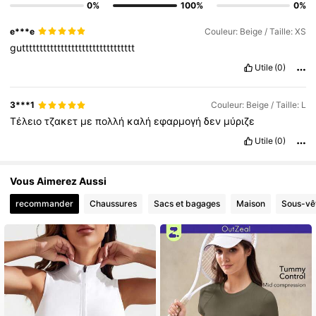
0%
100%
0%
e***e
Couleur: Beige / Taille: XS
gutttttttttttttttttttttttttttttttt
Utile
(0)
3***1
Couleur: Beige / Taille: L
Τέλειο
τζακετ
με
πολλή
καλή
εφαρμογή
δεν
μύριζε
Utile
(0)
Vous Aimerez Aussi
recommander
Chaussures
Sacs et bagages
Maison
Sous-vê