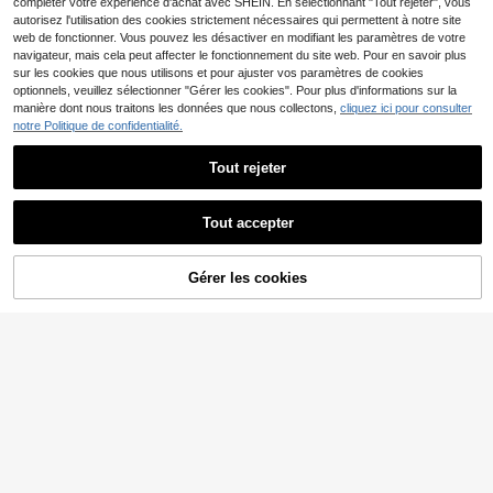
compléter votre expérience d'achat avec SHEIN. En sélectionnant "Tout rejeter", vous
autorisez l'utilisation des cookies strictement nécessaires qui permettent à notre site
web de fonctionner. Vous pouvez les désactiver en modifiant les paramètres de votre
navigateur, mais cela peut affecter le fonctionnement du site web. Pour en savoir plus
sur les cookies que nous utilisons et pour ajuster vos paramètres de cookies
optionnels, veuillez sélectionner "Gérer les cookies". Pour plus d'informations sur la
manière dont nous traitons les données que nous collectons,
cliquez ici pour consulter
notre Politique de confidentialité.
Tout rejeter
Tout accepter
Gérer les cookies
AJOUTER AU PANIER