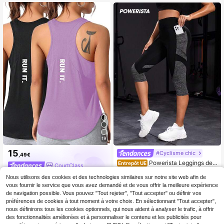
19
15
#Cyclisme chic
,49€
Powerista Leggings de s
Entrepôt UE
CourtClass
12
port pour femmes avec poche latér
,68€
ale, taille large et colorblocking
Nous utilisons des cookies et des technologies similaires sur notre site web afin de
vous fournir le service que vous avez demandé et de vous offrir la meilleure expérience
de navigation possible. Vous pouvez "Tout rejeter", "Tout accepter" ou définir vos
préférences de cookies à tout moment à votre choix. En sélectionnant "Tout accepter",
nous définirons tous les cookies optionnels, qui nous aident à analyser le trafic, à offrir
des fonctionnalités améliorées et à personnaliser le contenu et les publicités pour