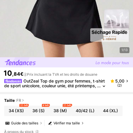
1/13
10
,84€
Prix incluant la TVA et les droits de douane
OutZeal Top de gym pour femmes, t-shirt
5,00
de sport unicolore, couleur unie, été printemps,
(2)
entraînement décontracté, séchage rapide, cou
pe slim, col montant, demi-zip avant, hauts actifs
Taille
FR
15 left
4 left
15 left
34
(XS)
36
(S)
38
(M)
40/42
(L)
44
(XL)
Guide des tailles
Vérifier ma taille
À propos du stock