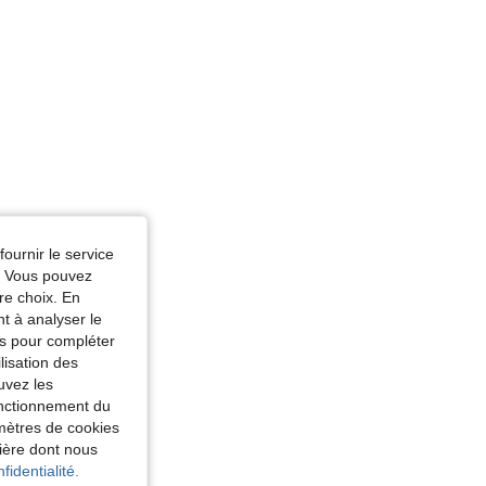
fournir le service
e. Vous pouvez
re choix. En
nt à analyser le
tés pour compléter
lisation des
uvez les
fonctionnement du
amètres de cookies
nière dont nous
fidentialité.