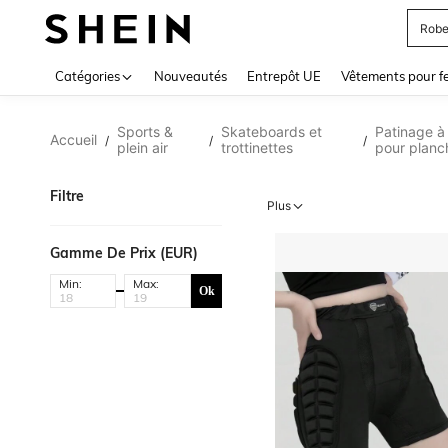
Robe
Use up 
Catégories
Nouveautés
Entrepôt UE
Vêtements pour 
Sports &
Skateboards et
Patinage à 
Accueil
/
/
/
plein air
trottinettes
pour planc
Filtre
Plus
Gamme De Prix (EUR)
Min:
Max:
Ok