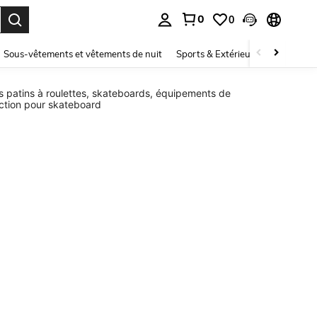
0
0
ouver. Press Enter to select.
Sous-vêtements et vêtements de nuit
Sports & Extérieur
Enfants
s patins à roulettes, skateboards, équipements de
ction pour skateboard