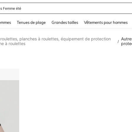
s Femme été
and down arrow keys to navigate search Dernière recherche and Rechercher et Tr
femmes
Tenues de plage
Grandes tailles
Vêtements pour hommes
roulettes, planches à roulettes, équipement de protection
Autre
/
he à roulettes
prote