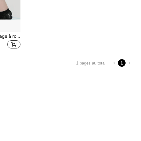
Protège-hanches de patinage à roulettes et de ski de tailles multiples, coussin de protection pour skateboard et chutes, convenant pour le cyclisme outdoor, le patinage sur glace, le skateboard et d'autres sports nécessitant une protection des hanches
1
1 pages au total