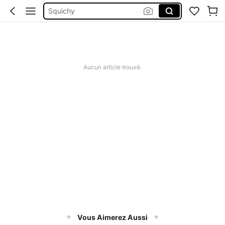
Squichy
Dumpling Squish
Squishy Dumpling
Squishy
Aucun article trouvé.
Vous Aimerez Aussi