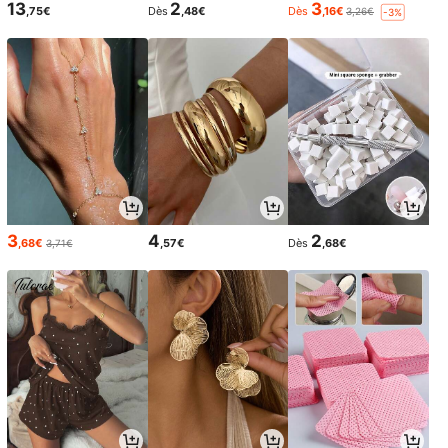
13
2
3
,75€
Dès
,48€
Dès
,16€
3,26€
-3%
3
4
2
,68€
,57€
Dès
,68€
3,71€