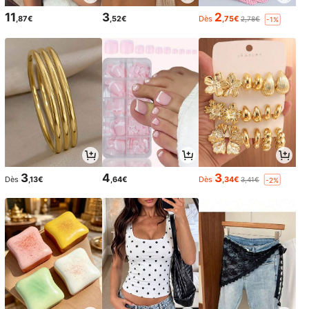
11
3
2
,87€
,52€
Dès
,75€
2,78€
-1%
3
4
3
Dès
,13€
,64€
Dès
,34€
3,41€
-2%