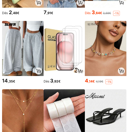
2
7
3
Dès
,48€
,91€
Dès
,64€
3,68€
-1%
14
3
4
,35€
Dès
,92€
,14€
4,19€
-1%