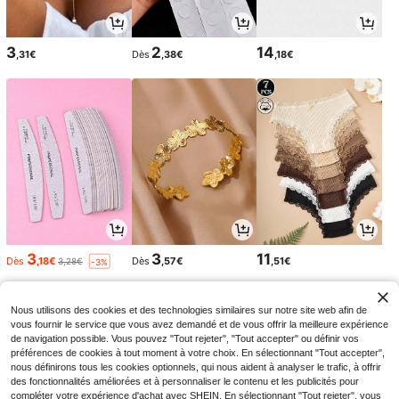
3
2
14
,31€
Dès
,38€
,18€
3
3
11
Dès
,18€
Dès
,57€
,51€
3,28€
-3%
Nous utilisons des cookies et des technologies similaires sur notre site web afin de
vous fournir le service que vous avez demandé et de vous offrir la meilleure expérience
de navigation possible. Vous pouvez "Tout rejeter", "Tout accepter" ou définir vos
préférences de cookies à tout moment à votre choix. En sélectionnant "Tout accepter",
nous définirons tous les cookies optionnels, qui nous aident à analyser le trafic, à offrir
des fonctionnalités améliorées et à personnaliser le contenu et les publicités pour
compléter votre expérience d'achat avec SHEIN. En sélectionnant "Tout rejeter", vous