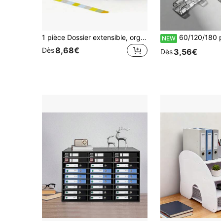
1 pièce Dossier extensible, organisateur de documents accordéon 12/24 poches, boîte de classement en plastique portable extensible, organisateur de factures/papiers/documents/reçus accordéon (format A4/Lettre), fournitures d'art
60/120/180 pièces Ensemble de clips de câble transparents auto-adhésifs, clips de fixation de fil adhésifs forts, organisateur d
NEW
8,68€
Dès
3,56€
Dès