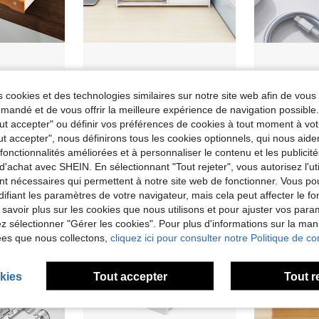
ables avec serrure, boîte de rangement rustique avec tiroirs, organisateurs et accessoires de bureau idéaux pour la maison
Porte-documents multifonctionnel – porte-documents de bureau – positionnable horizontalement ou verticalement – panneau composite PVC-bois-plastique – panneau de fibres haute densité – ignifugé – rangement à plusieurs niveaux – blanc – 40 x 31 x 25 cm
Entrepôt UE
 cookies et des technologies similaires sur notre site web afin de vous 
2,58€
Dès
22,99€
andé et de vous offrir la meilleure expérience de navigation possibl
Tout accepter" ou définir vos préférences de cookies à tout moment à vot
ut accepter", nous définirons tous les cookies optionnels, qui nous aide
es fonctionnalités améliorées et à personnaliser le contenu et les publici
d'achat avec SHEIN. En sélectionnant "Tout rejeter", vous autorisez l'uti
nt nécessaires qui permettent à notre site web de fonctionner. Vous po
ifiant les paramètres de votre navigateur, mais cela peut affecter le 
 savoir plus sur les cookies que nous utilisons et pour ajuster vos par
lez sélectionner "Gérer les cookies". Pour plus d'informations sur la ma
ées que nous collectons,
cliquez ici pour consulter notre Politique de con
kies
Tout accepter
Tout r