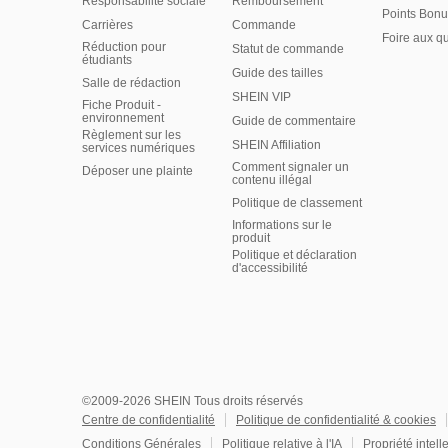
Responsabilité sociale
Remboursement
Points Bonu
Carrières
Commande
Foire aux q
Réduction pour
Statut de commande
étudiants
Guide des tailles
Salle de rédaction
SHEIN VIP
Fiche Produit -
environnement
Guide de commentaire
Règlement sur les
SHEIN Affiliation
services numériques
Comment signaler un
Déposer une plainte
contenu illégal
Politique de classement
Informations sur le
produit
Politique et déclaration
d'accessibilité
©2009-2026 SHEIN Tous droits réservés
Centre de confidentialité
Politique de confidentialité & cookies
Conditions Générales
Politique relative à l'IA
Propriété intell