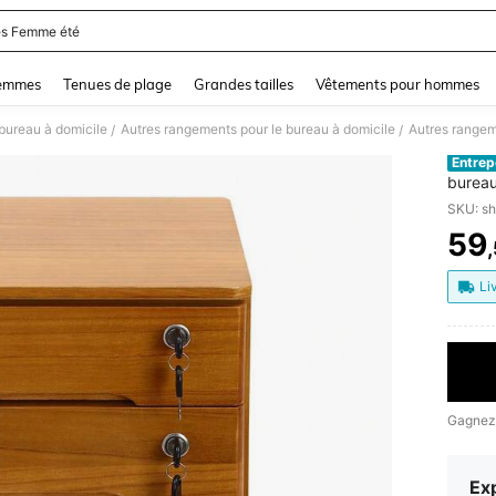
s Femme été
and down arrow keys to navigate search Dernière recherche and Rechercher et Tr
femmes
Tenues de plage
Grandes tailles
Vêtements pour hommes
bureau à domicile
Autres rangements pour le bureau à domicile
Autres rangem
/
/
Entrep
burea
SKU: s
59
PR
Li
Gagnez
Exp