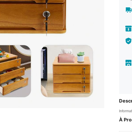
Descr
Informat
À Pr