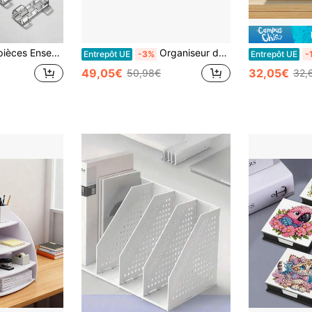
e gestion de câbles, convient pour TV, ordinateur, ordinateur portable, câble Ethernet, bureau, bureau à domicile
Organiseur de bureau vintage en bois à 4 tiroirs, tiroirs de rangement empilables avec serrure, boîte de rangement rustique avec tiroirs, organisateurs et accessoires de bureau idéaux pour la maison
Entrepôt UE
-3%
Entrepôt UE
-
49,05€
32,05€
50,98€
32,