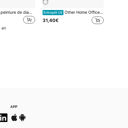
1 pièce Kit de peinture de diamant 5D - Marque-page/Boîte de rangement, cristaux de forme spéciale, motifs de chat, panda, oiseau, mosaïque de diamant DIY, support de mémo, convient pour ranger les notes et comme décoration de bureau, comprend 150 feuilles de mémo
Other Home Office Storage
Entrepôt UE
31,40€
1 an
APP