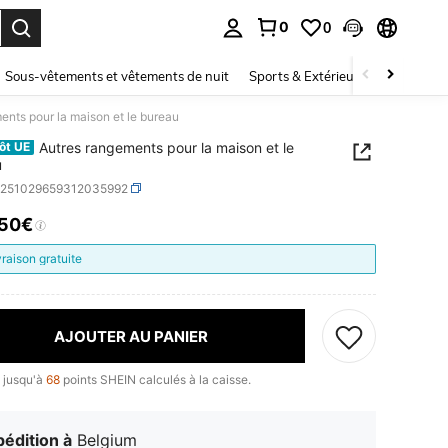
0
0
ouver. Press Enter to select.
Sous-vêtements et vêtements de nuit
Sports & Extérieur
Enfants
ents pour la maison et le bureau
Autres rangements pour la maison et le
ôt UE
u
h251029659312035992
,50€
ICE AND AVAILABILITY
vraison gratuite
AJOUTER AU PANIER
 jusqu'à
68
points SHEIN calculés à la caisse.
édition à
Belgium