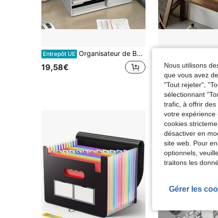
Organisateur de Bureau Multifonctionnel Boîte de Rangement Bureau Étagère de Dossiers et Porte-Documents Compartiment de Rangement en PVC pour Bureau Maison et École Blanc
Organiseur de bureau vintage en bois à 4 tiroirs, tiroirs de rangement empil
Entrepôt UE
Entrepôt UE
Nous utilisons des
19,58€
49,08€
que vous avez dem
"Tout rejeter", "
sélectionnant "To
trafic, à offrir d
votre expérience 
cookies stricteme
désactiver en mod
site web. Pour en
optionnels, veuil
traitons les donn
Gérer les coo