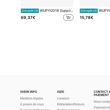
WUPYI2018 Supports pour dossiers
WUPYI201
Entrepôt UE
Entrepôt UE
69,37€
15,78€
SHEIN INFO
AIDE
CONTACT 
PAIEMENT
Mentions légales
Livraison
Nous contac
À propos de nous
Rétractation/Retours
Paiement et