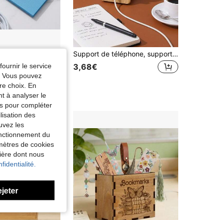
Boîte de rangement pour cartes SIM, boîte organisatrice de rangement pour cartes mémoire Micro SD avec fente pour épingle d'éjection SIM, boîte de rangement portable pour cartes SIM et cartes SD de voyage (boîte uniquement)
Support de téléphone, support en bois minimaliste pour la cuisine, la salle de bain et le bureau, durable et stable avec découpe de charge, visionnage mains libres pour les vidéos de cuisine et le divertissement de salle de bain, conception, convient à tous les téléphones, idéal pour les petits espaces.
fournir le service
3,68€
e. Vous pouvez
re choix. En
nt à analyser le
tés pour compléter
lisation des
uvez les
fonctionnement du
amètres de cookies
nière dont nous
fidentialité.
ejeter