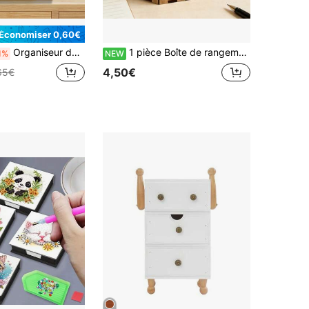
Économiser 0,60€
Organiseur de bureau en bambou à 3 tiroirs (2 tiroirs sur 1)
1 pièce Boîte de rangement pour marque-page en bois sculpté avec squelette d'Halloween lisant "Mort à l'intérieur mais les livres aident" Organisateur de marque-page en bois sombre vintage Support de papeterie de bureau Cadeau amusant pour les passionnés de livres Halloween
1%
NEW
4,50€
65€