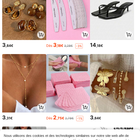
3
3
14
,84€
Dès
,18€
,18€
3,28€
-3%
3
2
3
,31€
Dès
,75€
,84€
2,78€
-1%
Nous utilisons des cookies et des technologies similaires sur notre site web afin de