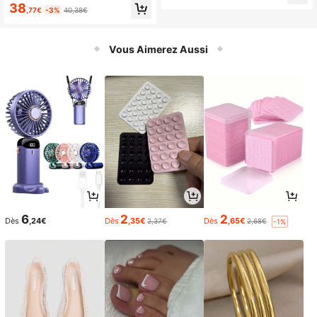
38
e, couleurs mélangées (rayures ros
,77€
-3%
40,38€
es, bleues et blanches), parfait pour
les fêtes de piscine, les accessoires
de plage et la détente
Vous Aimerez Aussi
6
2
2
Dès
,24€
Dès
,35€
Dès
,65€
2,37€
2,68€
-1%