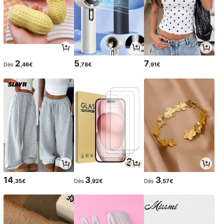
2
5
7
Dès
,46€
,78€
,91€
14
3
3
,35€
Dès
,92€
Dès
,57€