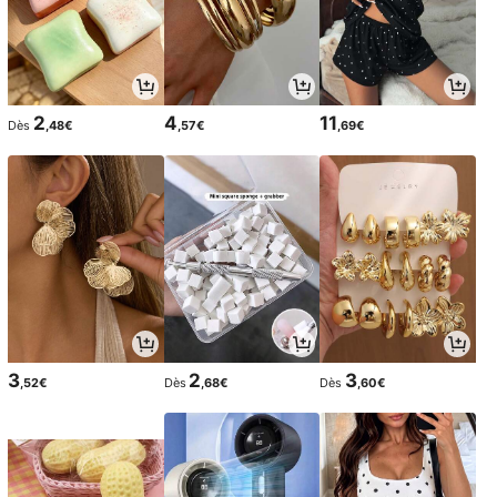
2
4
11
Dès
,48€
,57€
,69€
3
2
3
,52€
Dès
,68€
Dès
,60€