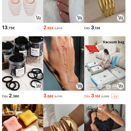
13
2
3
,75€
,85€
Dès
,13€
2,87€
2
3
3
Dès
,38€
,68€
Dès
,16€
3,71€
3,26€
-3%