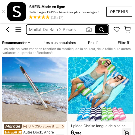
Metelas Piscine
SHEIN-Mode en ligne
×
Squishy
OBTENIR
Téléchargez l'APP & bénéficiez plus d'avantages !
(18,717)
Maillot De Bain 2 Pieces
Robes Femme été
Short Femme été
Recommander
Les plus populaires
Prix
Filtre
Metelas Piscine
Les prix peuvent varier en fonction du modèle, de la couleur, de la taille ou d'autres
variantes du produit sélectionné.
1 pièce Chaise longue de piscine go
UIMOSO Store BTG EU
nflable - Lit flottant rayé pliable ave
6
Autre Dock, Ancre
Entrepôt UE
,38€
c appuie-tête, matériau PVC durabl