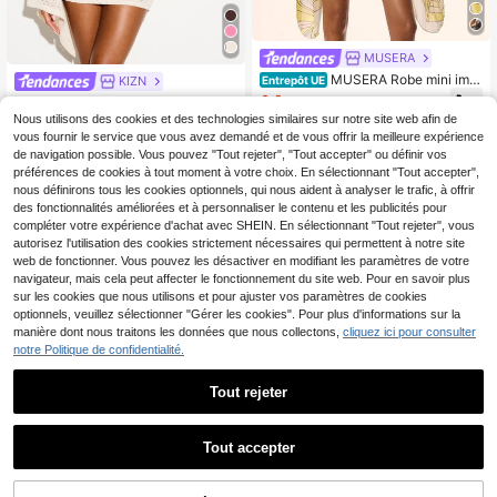
MUSERA
MUSERA Robe mini impr
KIZN
Entrepôt UE
imée avec encolure asymétrique, ta
14
KIZN Robe mini à manches longues
,07€
-36%
21,99€
ille drapée fluide. Élégante et à la m
en crochet crème avec décolleté e
Nous utilisons des cookies et des technologies similaires sur notre site web afin de
28
ode pour le printemps, l'été, les vac
,53€
n V profond et détail dos ouvert pou
vous fournir le service que vous avez demandé et de vous offrir la meilleure expérience
ances et les occasions spéciales à I
r occasions de fête décontractées
de navigation possible. Vous pouvez "Tout rejeter", "Tout accepter" ou définir vos
biza.
préférences de cookies à tout moment à votre choix. En sélectionnant "Tout accepter",
nous définirons tous les cookies optionnels, qui nous aident à analyser le trafic, à offrir
des fonctionnalités améliorées et à personnaliser le contenu et les publicités pour
compléter votre expérience d'achat avec SHEIN. En sélectionnant "Tout rejeter", vous
autorisez l'utilisation des cookies strictement nécessaires qui permettent à notre site
web de fonctionner. Vous pouvez les désactiver en modifiant les paramètres de votre
navigateur, mais cela peut affecter le fonctionnement du site web. Pour en savoir plus
sur les cookies que nous utilisons et pour ajuster vos paramètres de cookies
optionnels, veuillez sélectionner "Gérer les cookies". Pour plus d'informations sur la
manière dont nous traitons les données que nous collectons,
cliquez ici pour consulter
notre Politique de confidentialité.
Tout rejeter
36
Tout accepter
#Robe à col
Robe à manches courtes avec
Cévolie 2025 Robe mini
NEW
Entrepôt UE