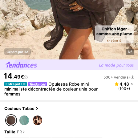
1/6
Généré par l'IA
14
,49€
500+ vendu(s)
Opulessa Robe mini
4,48
Entrepôt UE
minimaliste décontractée de couleur unie pour
(100+)
femmes
Couleur: Tabac
Taille
FR