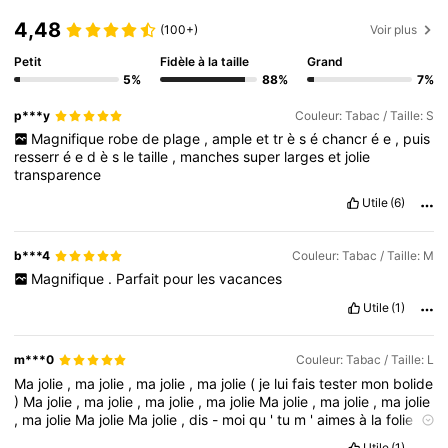
4,48
(100+)
Voir plus
Petit
Fidèle à la taille
Grand
5%
88%
7%
p***y
Couleur: Tabac / Taille: S
Magnifique
robe
de
plage
,
ample
et
tr
è
s
é
chancr
é
e
,
puis
resserr
é
e
d
è
s
le
taille
,
manches
super
larges
et
jolie
transparence
Utile
(6)
b***4
Couleur: Tabac / Taille: M
Magnifique
.
Parfait
pour
les
vacances
Utile
(1)
m***0
Couleur: Tabac / Taille: L
Ma
jolie
,
ma
jolie
,
ma
jolie
,
ma
jolie
(
je
lui
fais
tester
mon
bolide
)
Ma
jolie
,
ma
jolie
,
ma
jolie
,
ma
jolie
Ma
jolie
,
ma
jolie
,
ma
jolie
,
ma
jolie
Ma
jolie
Ma
jolie
,
dis
-
moi
qu
'
tu
m
'
aimes
à
la
folie
Les
yeux
d
'
Angelina
Jolie
,
mental
Sandra
Paoli
Ma
jolie
,
dis
-
Utile
(1)