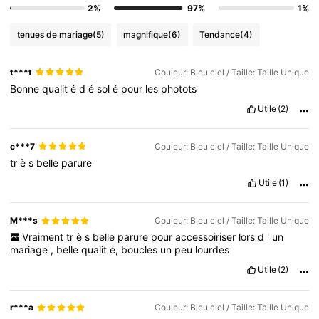
2%
97%
1%
tenues de mariage
(5)
magnifique
(6)
Tendance
(4)
t***t
Couleur: Bleu ciel / Taille: Taille Unique
Bonne
qualit
é
d
é
sol
é
pour
les
photots
Utile
(2)
c***7
Couleur: Bleu ciel / Taille: Taille Unique
tr
è
s
belle
parure
Utile
(1)
M***s
Couleur: Bleu ciel / Taille: Taille Unique
Vraiment
tr
è
s
belle
parure
pour
accessoiriser
lors
d
'
un
mariage
,
belle
qualit
é,
boucles
un
peu
lourdes
Utile
(2)
r***a
Couleur: Bleu ciel / Taille: Taille Unique