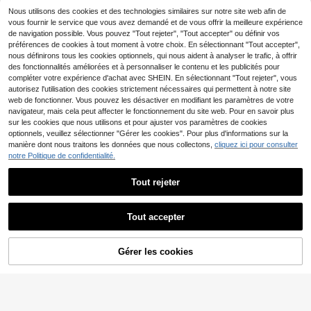
5 pièces Ensemble de bijoux rétro b
ux pour Femmes (En raison de la co
ohème coloré avec fleurs pour fem
Nous utilisons des cookies et des technologies similaires sur notre site web afin de
5
,34€
-1%
5,41€
upe manuelle, le nombre de perles s
mes, boucles d'oreilles + bague + br
vous fournir le service que vous avez demandé et de vous offrir la meilleure expérience
ur la chaîne est aléatoire, basé sur u
acelet + collier, accessoire élégant
de navigation possible. Vous pouvez "Tout rejeter", "Tout accepter" ou définir vos
ne longueur fixe, cela n'affecte pas
pour les vacances d'été, les fêtes q
préférences de cookies à tout moment à votre choix. En sélectionnant "Tout accepter",
l'effet final du port)
uotidiennes et les mariages
nous définirons tous les cookies optionnels, qui nous aident à analyser le trafic, à offrir
des fonctionnalités améliorées et à personnaliser le contenu et les publicités pour
compléter votre expérience d'achat avec SHEIN. En sélectionnant "Tout rejeter", vous
autorisez l'utilisation des cookies strictement nécessaires qui permettent à notre site
web de fonctionner. Vous pouvez les désactiver en modifiant les paramètres de votre
navigateur, mais cela peut affecter le fonctionnement du site web. Pour en savoir plus
sur les cookies que nous utilisons et pour ajuster vos paramètres de cookies
optionnels, veuillez sélectionner "Gérer les cookies". Pour plus d'informations sur la
manière dont nous traitons les données que nous collectons,
cliquez ici pour consulter
notre Politique de confidentialité.
Tout rejeter
4
5 pièces Ensemble de sac à main d
e robe de soirée de mariage de luxe,
5
Tout accepter
Dès
,12€
comprenant un collier, un bracelet e
t des boucles d'oreilles en cristal sci
ntillant. Ensemble de bijoux pour fe
3 pièces Set vintage de luxe, avec
Gérer les cookies
mmes, convient pour les fêtes, les
AJOUTER AU PANIER
des boucles d'oreilles et un collier o
5
,29€
mariages, les bals de promo et les o
rnés de strass violets. Convient pou
ccasions formelles. Peut être assort
r la mariée, les demoiselles d'honne
i avec une robe de mariée, une robe
ur, les mariages, les soirées de gala
de soirée, une robe de bal de prom
et les accessoires de robe du soir.
o, une robe d'anniversaire ou une ro
be de fête.