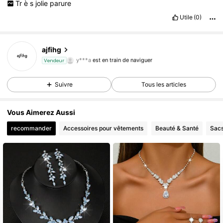
Tr
è
s
jolie
parure
Utile
(0)
171 Suiveurs
4,87
ajfihg
y***a
est en train de naviguer
Vendeur
171 Suiveurs
4,87
171 Suiveurs
4,87
Suivre
Tous les articles
Vous Aimerez Aussi
recommander
Accessoires pour vêtements
Beauté & Santé
Sacs