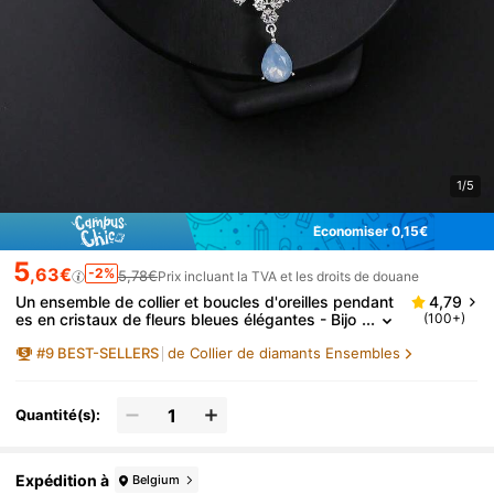
1/5
Économiser 0,15€
5
,63€
-2%
5,78€
Prix incluant la TVA et les droits de douane
Un ensemble de collier et boucles d'oreilles pendant
4,79
es en cristaux de fleurs bleues élégantes - Bijo
(100+)
ux étincelants en cristal CZ pour femmes, parfai
#
9
BEST-SELLERS
de Collier de diamants Ensembles
t pour les événements du soir et les cadeaux de de
moiselle d'honneur
Quantité(s):
Expédition à
Belgium