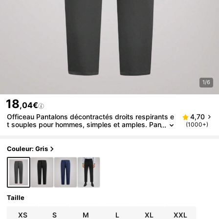
1/6
18
,04€
Officeau Pantalons décontractés droits respirants e
4,70
t souples pour hommes, simples et amples. Pan
(1000+)
talons habillés formels pour hommes, adaptés à
l'automne, l'hiver, le style "old money", du printemps
à l'été
Couleur: Gris
Taille
XS
S
M
L
XL
XXL