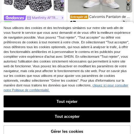
8
11
Calvornis Pantalon de c
Entrepôt UE
Manfinity AFTRDRK
ostume décontracté ample à jambe
17
Manfinity AFTRDRK Blazer à
NEW
,99€
droite avec plis pliés de couleur uni
manches longues pour hommes ave
Nous utilisons des cookies et des technologies similaires sur notre site web afin de
20
e pour hommes, formel, cérémonie
Dès
,99€
c imprimé léopard et 1 bouton
vous fournir le service que vous avez demandé et de vous offrir la meilleure expérience
de navigation possible. Vous pouvez "Tout rejeter", "Tout accepter" ou définir vos
préférences de cookies à tout moment à votre choix. En sélectionnant "Tout accepter",
nous définirons tous les cookies optionnels, qui nous aident à analyser le trafic, à offrir
des fonctionnalités améliorées et à personnaliser le contenu et les publicités pour
compléter votre expérience d'achat avec SHEIN. En sélectionnant "Tout rejeter", vous
autorisez l'utilisation des cookies strictement nécessaires qui permettent à notre site
web de fonctionner. Vous pouvez les désactiver en modifiant les paramètres de votre
navigateur, mais cela peut affecter le fonctionnement du site web. Pour en savoir plus
sur les cookies que nous utilisons et pour ajuster vos paramètres de cookies
optionnels, veuillez sélectionner "Gérer les cookies". Pour plus d'informations sur la
manière dont nous traitons les données que nous collectons,
cliquez ici pour consulter
notre Politique de confidentialité.
Tout rejeter
16
7
Tout accepter
Économiser 7,53€
3 pièces Pantalon de costume d'aff
aires pour hommes, pantalon décon
54
AKNOTIC
Dès
,31€
tracté de couleur unie avec stretch,
Gérer les cookies
AJOUTER AU PANIER
jambe droite, pour le printemps, l'ét