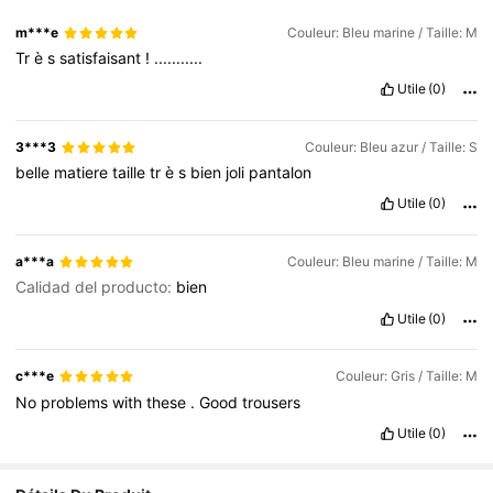
m***e
Couleur: Bleu marine / Taille: M
Tr
è
s
satisfaisant
!
...........
Utile
(0)
3***3
Couleur: Bleu azur / Taille: S
belle
matiere
taille
tr
è
s
bien
joli
pantalon
Utile
(0)
a***a
Couleur: Bleu marine / Taille: M
Calidad del producto:
bien
Utile
(0)
c***e
Couleur: Gris / Taille: M
No
problems
with
these
.
Good
trousers
Utile
(0)