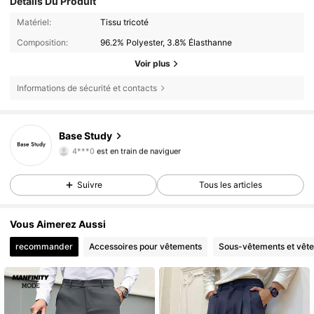
Détails Du Produit
Matériel:
Tissu tricoté
Composition:
96.2% Polyester, 3.8% Élasthanne
Voir plus
Informations de sécurité et contacts
Base Study
507 Suiveurs
4,61
4***0
est en train de naviguer
507 Suiveurs
4,61
Suivre
Tous les articles
507 Suiveurs
4,61
Vous Aimerez Aussi
recommander
Accessoires pour vêtements
Sous-vêtements et vêt