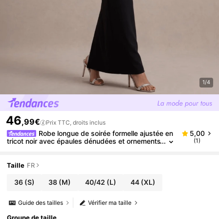
1/4
46
,99€
Prix TTC, droits inclus
Robe longue de soirée formelle ajustée en
5,00
tricot noir avec épaules dénudées et ornements
(1)
de strass, pour mariage et automne
Taille
FR
36
(S)
38
(M)
40/42
(L)
44
(XL)
Guide des tailles
Vérifier ma taille
Groupe de taille