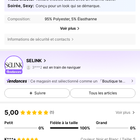
Soirée, Sexy:
Conçu pour un look qui se démarque.
Composition:
95% Polyester, 5% Élasthanne
Voir plus
Informations de sécurité et contacts
55K Suiveurs
4,83
SELINK
3***2
est en train de naviguer
55K Suiveurs
4,83
55K Suiveurs
4,83
Ce magasin est sélectionné comme un
「Boutique tendance」
55K Suiveurs
4,83
Suivre
Tous les articles
55K Suiveurs
4,83
55K Suiveurs
4,83
5,00
(1)
Voir plus
55K Suiveurs
4,83
Petit
Fidèle à la taille
Grand
0%
100%
0%
55K Suiveurs
4,83
K***a
Couleur: Noir et Blanc / Taille: S