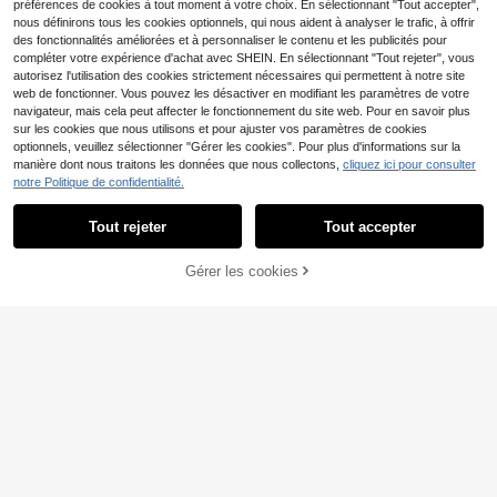
préférences de cookies à tout moment à votre choix. En sélectionnant "Tout accepter",
nous définirons tous les cookies optionnels, qui nous aident à analyser le trafic, à offrir
des fonctionnalités améliorées et à personnaliser le contenu et les publicités pour
compléter votre expérience d'achat avec SHEIN. En sélectionnant "Tout rejeter", vous
autorisez l'utilisation des cookies strictement nécessaires qui permettent à notre site
web de fonctionner. Vous pouvez les désactiver en modifiant les paramètres de votre
navigateur, mais cela peut affecter le fonctionnement du site web. Pour en savoir plus
sur les cookies que nous utilisons et pour ajuster vos paramètres de cookies
optionnels, veuillez sélectionner "Gérer les cookies". Pour plus d'informations sur la
manière dont nous traitons les données que nous collectons,
cliquez ici pour consulter
notre Politique de confidentialité.
9
Tout rejeter
Tout accepter
#Mariage mémorable
Poshira
ADYCE Robe de soirée élégante po
Gérer les cookies
AJOUTER AU PANIER
ur femme, col bateau, fente latérale,
(1000+)
Poshira Robe de soirée sexy p
NEW
coupe ajustée, robe longue moulant
our femmes avec sequins, froncée,
35
23
e à taille marquée, robe de demoisel
,49€
Dès
,26€
ajustée et ourlet sirène
le d'honneur, robe de bal, robe de re
tour à la maison, robe d'invitée de m
ariage, robe de soirée formelle