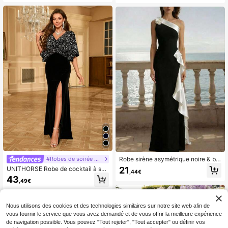
aux hanches, automne
ée
#Robes de soirée noires
Robe sirène asymétrique noire & bla
nche éblouissante, robe longue élé
21
UNITHORSE Robe de cocktail à seq
,44€
gante sans manches avec fente à v
uins patchwork, manches chauve-s
43
olants et décoration florale rose 3D
,49€
ouris, col en V, fente haute, robe de
pour mariage de printemps, fête d'a
soirée, robe d'invitée de mariage, n
utomne
oire, élégante, automne
Nous utilisons des cookies et des technologies similaires sur notre site web afin de
vous fournir le service que vous avez demandé et de vous offrir la meilleure expérience
de navigation possible. Vous pouvez "Tout rejeter", "Tout accepter" ou définir vos