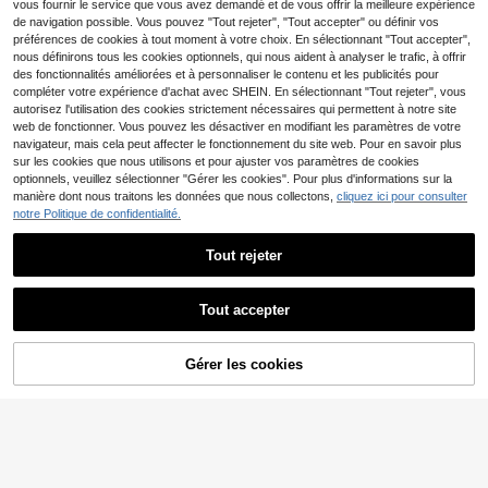
vous fournir le service que vous avez demandé et de vous offrir la meilleure expérience
noir/blanc, 90x200 / 120x200 / 14
de navigation possible. Vous pouvez "Tout rejeter", "Tout accepter" ou définir vos
0x200 / 160x200 / 180x200 cm
préférences de cookies à tout moment à votre choix. En sélectionnant "Tout accepter",
nous définirons tous les cookies optionnels, qui nous aident à analyser le trafic, à offrir
des fonctionnalités améliorées et à personnaliser le contenu et les publicités pour
compléter votre expérience d'achat avec SHEIN. En sélectionnant "Tout rejeter", vous
autorisez l'utilisation des cookies strictement nécessaires qui permettent à notre site
web de fonctionner. Vous pouvez les désactiver en modifiant les paramètres de votre
navigateur, mais cela peut affecter le fonctionnement du site web. Pour en savoir plus
sur les cookies que nous utilisons et pour ajuster vos paramètres de cookies
optionnels, veuillez sélectionner "Gérer les cookies". Pour plus d'informations sur la
manière dont nous traitons les données que nous collectons,
cliquez ici pour consulter
notre Politique de confidentialité.
OYAJIA Coiffeuse & Tab
Entrepôt UE
ouret de coiffeuse
203
Tout rejeter
,62€
-4%
213,28€
Matelas Zinus Simple 8
Entrepôt UE
0x190 - Mousse Orthopédique Ave
49
Dès
,10€
c 5 Zones de Soutien - Hauteur 11 -
Tout accepter
Fermeté Moyenne - Certifié OEKO-
TEX - Matelas Ergonomique et Res
pirant 2FDW
Gérer les cookies
CRAQUEZ DES MAINTENANT
AJOUTER AU PANIER