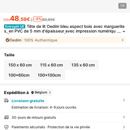
1/6
48
,59€
-2%
49,89€
Dès
Tête de lit Oedim bleu aspect bois avec marguerite
Entrepôt UE
s, en PVC de 5 mm d'épaisseur avec impression numériqu
e | Plusieurs tailles disponibles | Tête de lit originale et abor
Oedim
100% Authentique
dable
Taille
150 x 60 cm
115 x 60 cm
135 x 60 cm
100x60cm
100x100cm
Expédition à
Belgium
Livraison gratuite
Estimation de livraison:
4-9 jours ouvrés
30-jours de retours gratuits
Paiements sécurisés · Protection de la vie privée