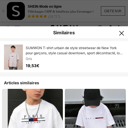
SHEIN-Mode en ligne
×
OBTENIR
Téléchargez l'APP & bénéficiez plus d'avantages !
(18,717)
Similaires
SUMWON T-shirt urbain de style streetwear de New York
pour garçons, style casual downtown, sport décontracté, logo
d'athlétisme ample et confortable, tenue de tous les jours
Gris
pour ado en automne et au printemps, coupe athlétique
19,53€
Articles similaires