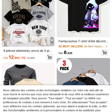
#2 BEST-SELLERS
de Noir Hauts pour préadolescents
(1000+)
Fantacosmos T-shirt d'été décontracté à imprimé de dessin animé pour garçon pré-adolescent
#2 BEST-SELLERS
#2 BEST-SELLERS
de Noir Hauts pour préadolescents
de Noir Hauts pour préadolescents
(1000+)
(1000+)
6 pièces aléatoires, envoi de 3 pièces, T-shirts à manches courtes col rond décontractés pour garçon préadolescent, imprimé graphique texte de ville, vert sauge, été, décontracté, école, hauts de rentrée scolaire
#2 BEST-SELLERS
de Noir Hauts pour préadolescents
6
Dès
,92€
(1000+)
12
Dès
,86€
-1%
12,99€
Économiser 0,13€
6 pièces T-shirt à manches courtes col rond décontracté pour pré-adolescents, convient pour l'été, imprimé graphique texte ville classique cool, imprimé graphique texte New York, Californie, Brooklyn, Los Angeles, 6 pièces ALÉATOIRES ENVOYÉES 3 pièces
#2 BEST-SELLERS
de Tissu tricoté T-shirts pour préadolescents
SHEIN Ensemble De 3 T-shirts À Capuche Pour Garçons De Tween En Couleur Unie, Tricots Décontractés
12
Dès
,86€
-1%
12,99€
(1000+)
Nous utilisons des cookies et des technologies similaires sur notre site web afin de
13
,49€
vous fournir le service que vous avez demandé et de vous offrir la meilleure expérience
de navigation possible. Vous pouvez "Tout rejeter", "Tout accepter" ou définir vos
préférences de cookies à tout moment à votre choix. En sélectionnant "Tout accepter",
nous définirons tous les cookies optionnels, qui nous aident à analyser le trafic, à offrir
des fonctionnalités améliorées et à personnaliser le contenu et les publicités pour