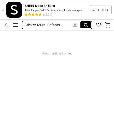
Decoration Chambre Fille
SHEIN-Mode en ligne
×
Stickers Chambre Fille
OBTENIR
Téléchargez l'APP & bénéficiez plus d'avantages !
(18,717)
Decoration Chambre Garçon
Sticker Mural Enfants
Stickers Murale Chambre
Decoration Chambre Fille
Aucun article trouvé.