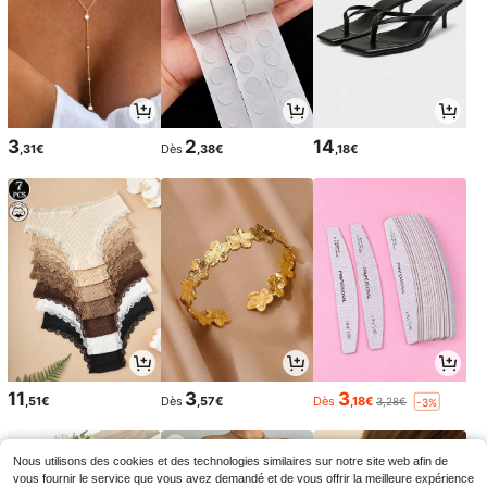
3
2
14
,31€
Dès
,38€
,18€
11
3
3
,51€
Dès
,57€
Dès
,18€
3,28€
-3%
Nous utilisons des cookies et des technologies similaires sur notre site web afin de
vous fournir le service que vous avez demandé et de vous offrir la meilleure expérience