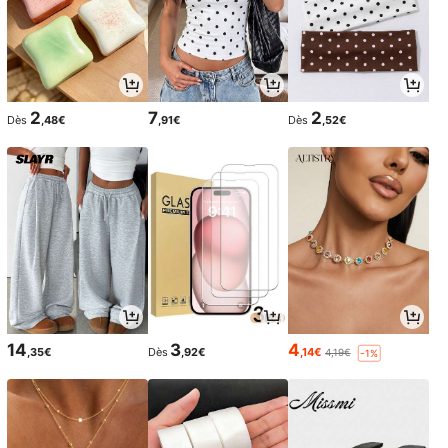
2
7
2
Dès
,48€
,91€
Dès
,52€
14
3
4
,35€
Dès
,92€
,14€
4,19€
-1%