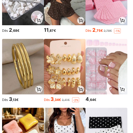
2
11
2
Dès
,68€
,87€
Dès
,75€
2,78€
-1%
3
3
4
Dès
,13€
Dès
,34€
,64€
3,41€
-2%