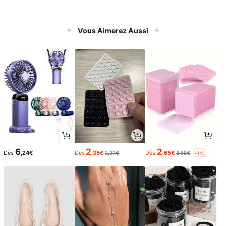
Vous Aimerez Aussi
6
2
2
Dès
,24€
Dès
,35€
Dès
,65€
2,37€
2,68€
-1%