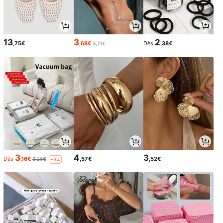
13
3
2
,75€
,68€
Dès
,38€
3,71€
3
4
3
Dès
,16€
,57€
,52€
3,26€
-3%