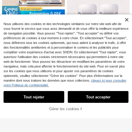
u en plastique PP avec adhésif puis
Parapluie CYP Enfant Bl
Cache-caméra mignon à motif de c
Entrepôt UE
sant et coins arrondis
uey Parapluie enfant CYP Bluey. Di
hat, protecteur de confidentialité po
11
2
,52€
Dès
,67€
mensions : 85x85x68 cm.
ur ordinateur de bureau, ordinateur
Économiser 0,05€
portable et tablette, design à glissiè
re facile, bouclier de confidentialité
1 pièce Support d'ordinateur portab
anti-espionnage, convient aux ense
Nous utilisons des cookies et des technologies similaires sur notre site web afin de
le pliable et réglable, convient pour
3
ignants ou comme cadeau pour la r
Dès
,11€
-1%
3,16€
vous fournir le service que vous avez demandé et de vous offrir la meilleure expérience
le bureau, les loisirs et l'utilisation q
entrée scolaire
uotidienne. Accessoires de bureau,
de navigation possible. Vous pouvez "Tout rejeter", "Tout accepter" ou définir vos
fournitures de bureau, accessoires
préférences de cookies à tout moment à votre choix. En sélectionnant "Tout accepter",
de bureau
nous définirons tous les cookies optionnels, qui nous aident à analyser le trafic, à offrir
des fonctionnalités améliorées et à personnaliser le contenu et les publicités pour
compléter votre expérience d'achat avec SHEIN. En sélectionnant "Tout rejeter", vous
autorisez l'utilisation des cookies strictement nécessaires qui permettent à notre site
web de fonctionner. Vous pouvez les désactiver en modifiant les paramètres de votre
1 pièce Support portable pour ordin
navigateur, mais cela peut affecter le fonctionnement du site web. Pour en savoir plus
ateur portable : invisible, pliable, su
4
sur les cookies que nous utilisons et pour ajuster vos paramètres de cookies
,08€
pport de bureau ergonomique conv
optionnels, veuillez sélectionner "Gérer les cookies". Pour plus d'informations sur la
enant aux ordinateurs portables de
manière dont nous traitons les données que nous collectons,
cliquez ici pour consulter
10 à 18 pouces, tablettes, claviers
1/2 pièces Tableau de mémo en acr
et téléphones
notre Politique de confidentialité.
Afficher les articles similaires en stock
Voir tout
ylique transparent détachable, supp
6
Dès
,28€
ort de liste de tâches, accessoire de
Tout rejeter
Tout accepter
bureau, gardez votre emploi du tem
Désolés, ce produit est épuisé.
ps organisé, convient pour le côté d
e l'ordinateur de bureau, le bureau,
Kit de nettoyage 7 en 1 avec écout
Gérer les cookies
EN RUPTURE DE STOCK
l'accessoire de support, le bureau p
eurs intra-auriculaires, nettoyant
4
,62€
-1%
4,68€
rofessionnel
d'écran, vaporisateur - nettoyant d
e clavier, kit de nettoyage de clavie
1 pièce Support d'ordinateur portab
r, nettoyant pour ordinateur portable
le réglable avec support pour télép
avec brosse, compatible avec Airpo
5
,05€
hone, support de refroidissement ré
ds Pro, iPad, iPhone, iPod, ordinate