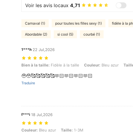
Voir les avis locaux
4,71
Carnaval (1)
pour toutes les filles sexy (1)
fidèle à la p
Abordable (2)
si cool (5)
courbé (1)
1***h
22 Jul,2026
Bien à la taille: Fidèle à la taille, Couleur: Bleu azur, Taille: 1-3M
Bien à la taille:
Fidèle à la taille
Couleur:
Bleu azur
Taill
🥹🥹🥰🥰🥰🥰🥰🫶🏻🫶🏻🫶🏻🫶🏻
Traduire
f***i
18 Jul,2026
Couleur: Bleu azur, Taille: 1-3M
Couleur:
Bleu azur
Taille:
1-3M