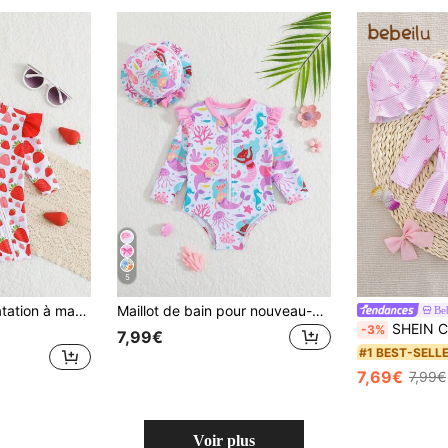
5
Combinaison de natation à manches longues avec capuche imprimée de fruits pour nouveau-né et nourrisson
Maillot de bain pour nouveau-né, imprimé sirène, en tissu tricoté, avec bords volantés, maillot de bain une pièce, avec chapeau, pour filles, mode loisir, raffiné, convient pour la natation, les vacances, l'été
Be
SHEIN Combinaison de bain une pièce pour bébé fille nouveau-
-3%
7,99€
#1 BEST-SELL
7,69€
7,99€
Voir plus