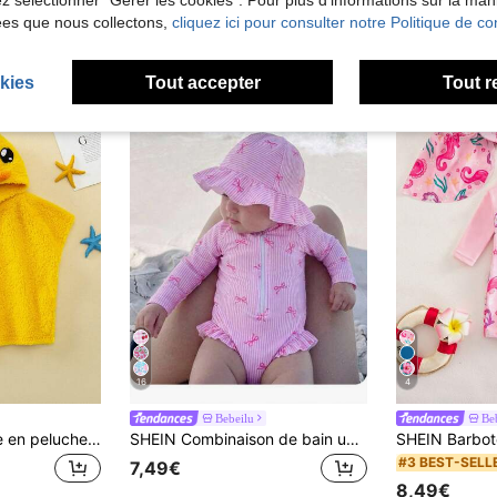
lez sélectionner "Gérer les cookies". Pour plus d'informations sur la ma
ées que nous collectons,
cliquez ici pour consulter notre Politique de con
kies
Tout accepter
Tout r
16
4
Bebeilu
Be
Peignoir à capuche en peluche absorbante en forme de canard mignon unisexe pour bébé, maillot de bain, convient pour le bain quotidien, la plage, la natation, la cache-maillot de plage pour tout-petits, le cache-maillot de bain pour tout-petits
SHEIN Combinaison de bain une pièce pour nouveau-né avec volants à l'ourlet, imprimé rayé et nœud, avec bonnet de bain, style vacances à la plage
#3 BEST-SELL
7,49€
8,49€