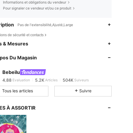
Informations et obligations du vendeur
Pour signaler ce vendeur et/ou ce produit
iption
Pas de l'extensibilité,Ajusté,Large
ions de sécurité et contacts
4,88
5.2K
504K
es & Mesures
4,88
5.2K
504K
opos Du Magasin
4,88
5.2K
504K
4,88
5.2K
504K
Bebeilu
4,88
5.2K
504K
Evaluation
Articles
Suiveurs
b***8
est en train de naviguer
4,88
5.2K
504K
Tous les articles
Suivre
4,88
5.2K
504K
4,88
5.2K
504K
ES À ASSORTIR
4,88
5.2K
504K
4,88
5.2K
504K