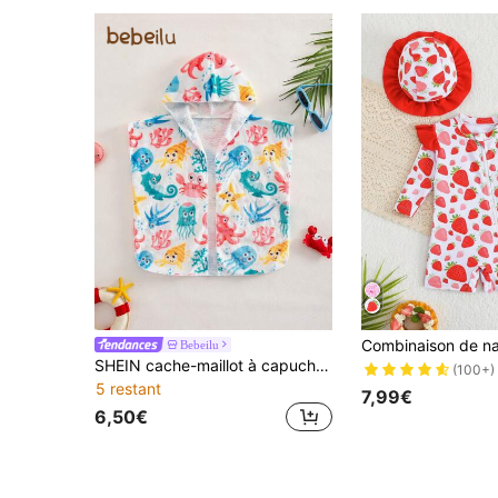
Bebeilu
SHEIN cache-maillot à capuche imprimée de créatures marines mignonne pour bébé nouveau-né, convient pour la plage et les vacances
(100+)
5 restant
7,99€
6,50€