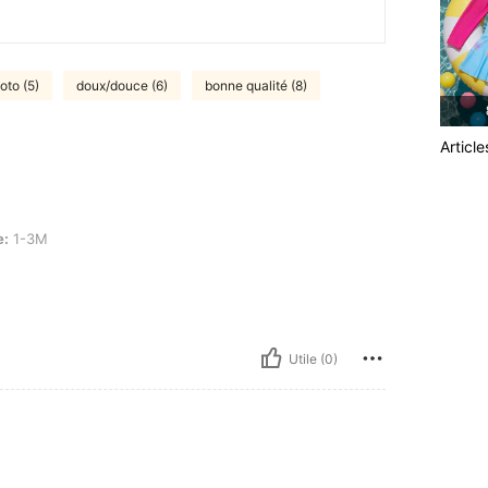
hoto (5)
doux/douce (6)
bonne qualité (8)
Articl
e:
1-3M
Utile (0)