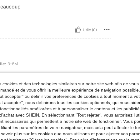
beaucoup
Utile (0)
lle:
3-6M
 cookies et des technologies similaires sur notre site web afin de vous 
andé et de vous offrir la meilleure expérience de navigation possibl
Tout accepter" ou définir vos préférences de cookies à tout moment à vot
Utile (0)
ut accepter", nous définirons tous les cookies optionnels, qui nous aide
es fonctionnalités améliorées et à personnaliser le contenu et les publici
'avis
d'achat avec SHEIN. En sélectionnant "Tout rejeter", vous autorisez l'uti
nt nécessaires qui permettent à notre site web de fonctionner. Vous po
ifiant les paramètres de votre navigateur, mais cela peut affecter le 
 savoir plus sur les cookies que nous utilisons et pour ajuster vos par