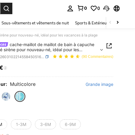
0
0
ouver. Press Enter to select.
Sous-vêtements et vêtements de nuit
Sports & Extérieur
Enfants
irène pour nouveau-né, idéal pour les vacances à la plage
cache-maillot de maillot de bain à capuche
é sirène pour nouveau-né, idéal pour les
es à la plage
SKU: sa260310221455845051655
(90 Commentaires)
9€
ICE AND AVAILABILITY
ur:
Multicolore
Grande image
M
1-3M
3-6M
6-9M