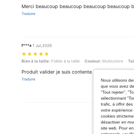
Merci beaucoup beaucoup beaucoup beaucoup 
Traduire
f***a
1 Jul,2026
Bien à la taille: Fidèle à la taille, Couleur: Multicolore, Taille: 3-6M
Bien à la taille:
Fidèle à la taille
Couleur:
Multicolore
Tai
Produit valider je suis contente de la commande
Traduire
Nous utilisons des
que vous avez dem
"Tout rejeter", "
sélectionnant "To
trafic, à offrir d
Voir Plus D
votre expérience 
cookies stricteme
désactiver en mod
site web. Pour en