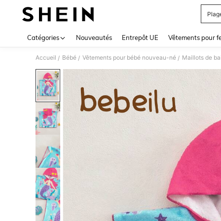
Plag
Use up 
Catégories
Nouveautés
Entrepôt UE
Vêtements pour 
Accueil
Bébé
Vêtements pour bébé nouveau-né
Maillots de b
/
/
/