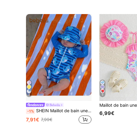
8
9
Bebeilu
SHEIN Maillot de bain une pièce pour bébé nouveau-né avec imprimé de dauphin rayé, plage/vacances
-1%
6,99€
7,91€
7,99€