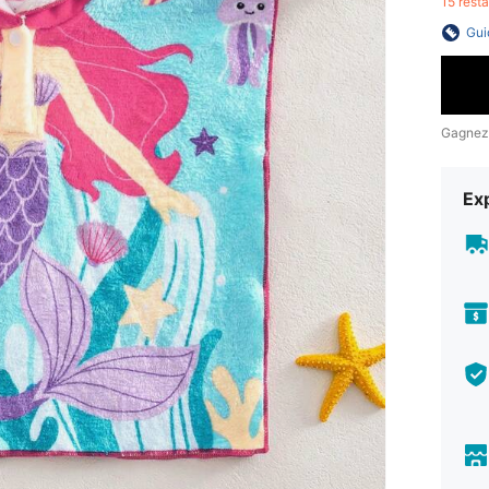
15 rest
Gui
Gagnez
Exp