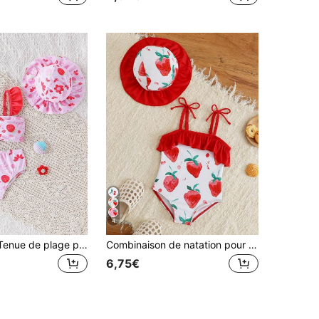
4
3 pièces/Set Tenue de plage pour bébé nouveau-né et tout-petit avec imprimé fraise mignon et chapeau à bordure florale
Combinaison de natation pour nouveau-né (imprimé aléatoire), style minimaliste décontracté quotidien
6,75€