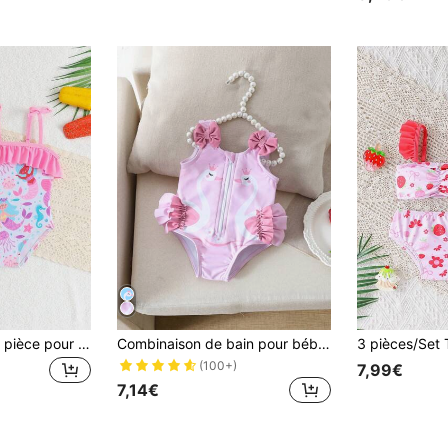
Maillot de bain une pièce pour nouveau-nées filles, avec bretelles spaghetti et nœud. Maillot de bain en polyester tricoté avec imprimé numérique à motif de nœud. Comprend 1 pièce chapeau. Mignon maillot de bain pour la plage pour nouveau-nées filles
Combinaison de bain pour bébé nouveau-né rose avec fermeture éclair, décorée d'1 pièce joli nœud 3D
(100+)
7,99€
7,14€