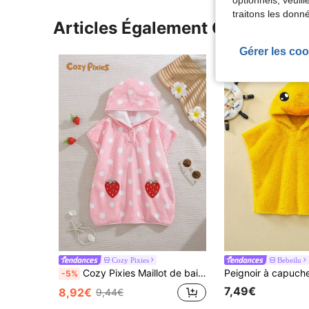
optionnels, veuil
traitons les donn
Articles Également Consultés
Gérer les coo
Cozy Pixies
Bebeilu
Cozy Pixies Maillot de bain à manches courtes à capuche pour nouveau-né, motif lâche à pois et fraises
-5%
7,49€
8,92€
9,44€