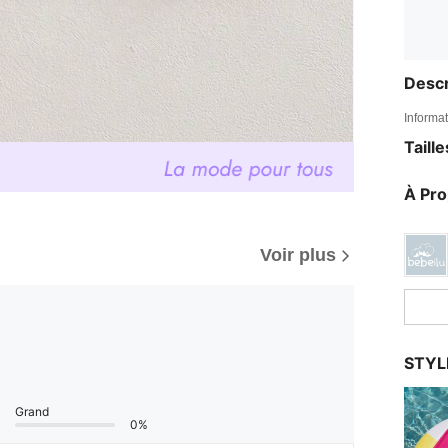
Descr
Informat
Taill
À Pr
Voir plus
STYL
Grand
0%