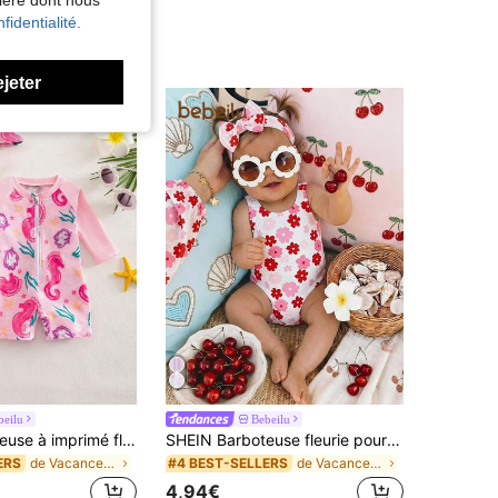
nière dont nous
fidentialité.
ejeter
beilu
Bebeilu
SHEIN Barboteuse à imprimé floral pour bébé nouveau-né, été
SHEIN Barboteuse fleurie pour nouveau-né, mode mignonne et minimaliste
de Vacances Maillots de bain pour nouveau-né
de Vacances Maillots de bain pour nouveau-né
ERS
#4 BEST-SELLERS
4,94€