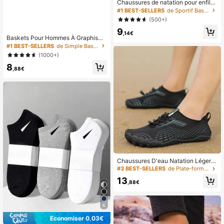
Chaussures de natation pour enfiler,
baskets de canoë, chaussures d'ea
#1 BEST-SELLERS
de Sportif Baskets pour hommes
u pieds nus légères, respirantes et s
(500+)
échage rapide pour la plongée à la
9
plage
,14€
Baskets Pour Hommes À Graphisme
De Lettres En Noir, Légères Chauss
#1 BEST-SELLERS
de Simple Baskets pour hommes
ettes Baskets Bout Rond Baskets P
(1000+)
our Hommes En Vacances
8
,88€
Chaussures D'eau Natation Léger P
ieds Nus Pour Sports Nautiques Et
#3 BEST-SELLERS
de Plate-forme Baskets pour hommes
Plage
13
,88€
6
Économiser 0,03€