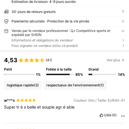
Estimation de livraison:
4-9 jours ouvrés
30-jours de retours gratuits
Paiements sécurisés · Protection de la vie privée
Vendu par le vendeur professionnel : QJ Competitive sports et
expédié par SHEIN
Informations et obligations du vendeur
Pour signaler ce vendeur et/ou ce produit
4,53
(41)
Voir plus
Petit
Fidèle à la taille
Grand
1%
85%
14%
logistique rapide
(2)
respectueux de l'environnement
(1)
w***c
Couleur: Gris / Taille: EUR40-41
Super
tr
è
s
belle
et
souple
agr
é
able
Utile
(0)