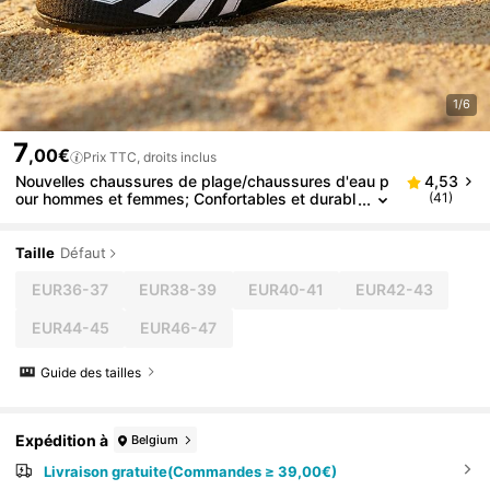
1/6
7
,00€
Prix TTC, droits inclus
Nouvelles chaussures de plage/chaussures d'eau p
4,53
our hommes et femmes; Confortables et durabl
(41)
es; Nouveaux styles, chaussures d'eau unisexe
s, chaussures de plage, chaussures de yoga, sand
ales
Taille
Défaut
EUR36-37
EUR38-39
EUR40-41
EUR42-43
EUR44-45
EUR46-47
Guide des tailles
Expédition à
Belgium
Livraison gratuite(Commandes ≥ 39,00€)