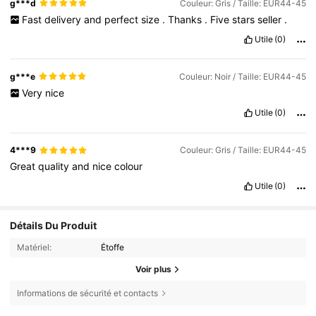
g***d
Couleur: Gris / Taille: EUR44-45
Fast
delivery
and
perfect
size
.
Thanks
.
Five
stars
seller
.
Utile
(0)
g***e
Couleur: Noir / Taille: EUR44-45
Very
nice
Utile
(0)
4***9
Couleur: Gris / Taille: EUR44-45
Great
quality
and
nice
colour
Utile
(0)
Détails Du Produit
Matériel:
Étoffe
Voir plus
Informations de sécurité et contacts