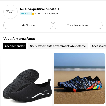
QJ Competitive sports
510 Suiveurs
4,88
Vendeur
Suivre
Tous les articles
Vous Aimerez Aussi
recommander
Sous-vêtements et vêtements de détente
Accessoir