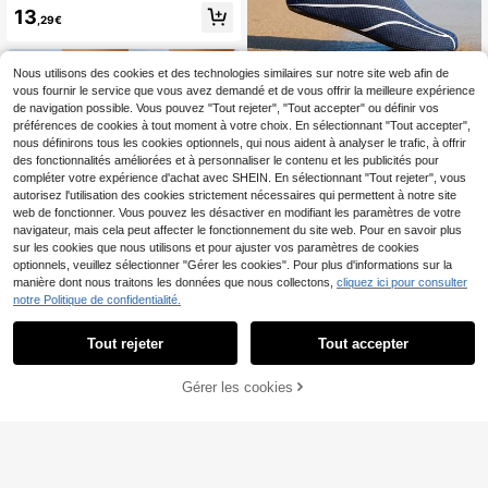
13
s
,29€
Nous utilisons des cookies et des technologies similaires sur notre site web afin de
vous fournir le service que vous avez demandé et de vous offrir la meilleure expérience
de navigation possible. Vous pouvez "Tout rejeter", "Tout accepter" ou définir vos
Chaussures d'eau pieds nus, chaus
préférences de cookies à tout moment à votre choix. En sélectionnant "Tout accepter",
settes d'eau pieds nus à séchage ra
8
nous définirons tous les cookies optionnels, qui nous aident à analyser le trafic, à offrir
,21€
pide, chaussures de sport d'extérieu
des fonctionnalités améliorées et à personnaliser le contenu et les publicités pour
r, convenant pour le kayak, l'aviron,
compléter votre expérience d'achat avec SHEIN. En sélectionnant "Tout rejeter", vous
la randonnée, le surf et la marche
autorisez l'utilisation des cookies strictement nécessaires qui permettent à notre site
web de fonctionner. Vous pouvez les désactiver en modifiant les paramètres de votre
navigateur, mais cela peut affecter le fonctionnement du site web. Pour en savoir plus
sur les cookies que nous utilisons et pour ajuster vos paramètres de cookies
optionnels, veuillez sélectionner "Gérer les cookies". Pour plus d'informations sur la
manière dont nous traitons les données que nous collectons,
cliquez ici pour consulter
notre Politique de confidentialité.
Tout rejeter
Tout accepter
Désolés, ce produit est épuisé.
Chaussures de plage pour hommes
Gérer les cookies
SIMILAIRES
adultes : antidérapantes, semelle so
#1 BEST-SELLERS
de Bloc de couleurs Baskets pour hommes
uple, séchage rapide, convenant po
(1000+)
ur la plage, les sports nautiques, la r
ESHOES
5
andonnée, la natation, chaussures
Dès
,97€
XTI | Tongs XTI pour ho
Entrepôt UE
d'eau, chaussures pieds nus
mmes – Tongs noires à enfiler – Ton
32
,45€
gs d'été pour la piscine – Modèle 12