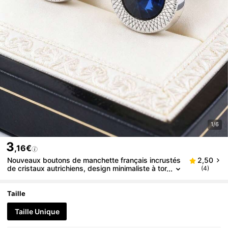
1/6
3
,16€
Nouveaux boutons de manchette français incrustés
2,50
de cristaux autrichiens, design minimaliste à tor
(4)
sion creuse, convient pour les mariages, les fêt
es, les vacances et le port quotidien
Taille
Taille Unique