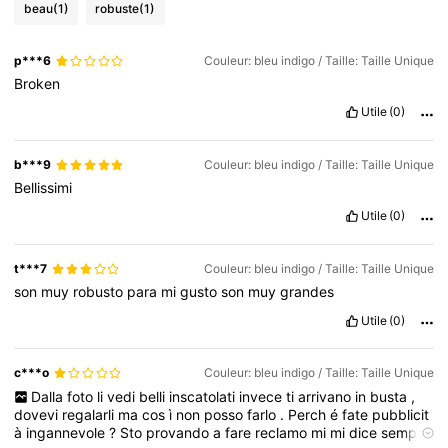
beau
(1)
robuste
(1)
p***6
Couleur: bleu indigo / Taille: Taille Unique
Broken
Utile
(0)
b***9
Couleur: bleu indigo / Taille: Taille Unique
Bellissimi
Utile
(0)
t***7
Couleur: bleu indigo / Taille: Taille Unique
son
muy
robusto
para
mi
gusto
son
muy
grandes
Utile
(0)
c***o
Couleur: bleu indigo / Taille: Taille Unique
Dalla
foto
li
vedi
belli
inscatolati
invece
ti
arrivano
in
busta
,
dovevi
regalarli
ma
cos
ì
non
posso
farlo
.
Perch
é
fate
pubblicit
à
ingannevole
?
Sto
provando
a
fare
reclamo
mi
mi
dice
sempre