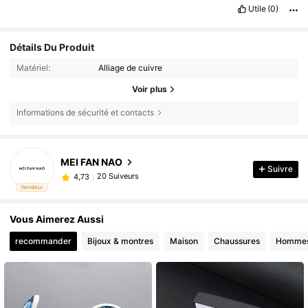
che
non
ho
linea
Utile
(0)
Détails Du Produit
Matériel:
Alliage de cuivre
Voir plus
Informations de sécurité et contacts
MEI FAN NAO
Suivre
20 Suiveurs
4,73
Vendeur
Vous Aimerez Aussi
recommander
Bijoux & montres
Maison
Chaussures
Homme