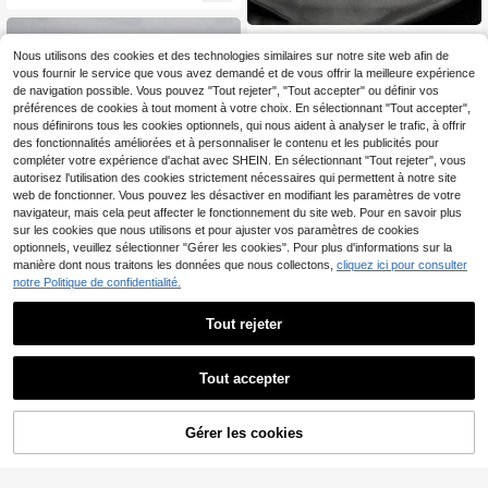
emise française plaqués or pour ho
mmes, accessoires élégants pour le
s affaires, les mariages et les occasi
2 pièces Boutons de manchette ron
ons formelles
ds minimalistes en forme de tortue,
Nous utilisons des cookies et des technologies similaires sur notre site web afin de
3
,15€
boutons de manchette ronds plats p
vous fournir le service que vous avez demandé et de vous offrir la meilleure expérience
our chemise d'homme
de navigation possible. Vous pouvez "Tout rejeter", "Tout accepter" ou définir vos
préférences de cookies à tout moment à votre choix. En sélectionnant "Tout accepter",
nous définirons tous les cookies optionnels, qui nous aident à analyser le trafic, à offrir
des fonctionnalités améliorées et à personnaliser le contenu et les publicités pour
compléter votre expérience d'achat avec SHEIN. En sélectionnant "Tout rejeter", vous
autorisez l'utilisation des cookies strictement nécessaires qui permettent à notre site
web de fonctionner. Vous pouvez les désactiver en modifiant les paramètres de votre
navigateur, mais cela peut affecter le fonctionnement du site web. Pour en savoir plus
sur les cookies que nous utilisons et pour ajuster vos paramètres de cookies
optionnels, veuillez sélectionner "Gérer les cookies". Pour plus d'informations sur la
1 paire de boutons de manchette av
manière dont nous traitons les données que nous collectons,
cliquez ici pour consulter
ec incrustation de verre, touches de
notre Politique de confidentialité.
3
,51€
piano et notes de musique, cadeau
élégant pour homme, accessoire de
Tout rejeter
tenue formelle, design classique, st
yle sophistiqué
Tout accepter
1 paire de boutons de manchette im
Gérer les cookies
AJOUTER AU PANIER
primés géométriques à la mode, acc
3
,12€
essoire de style cadeau élégant po
ur hommes pour l'école, les occasio
ns décontractées, les affaires et les