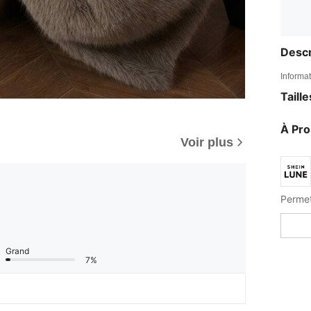
Descr
Informat
Taill
À Pr
Voir plus
Grand
7%