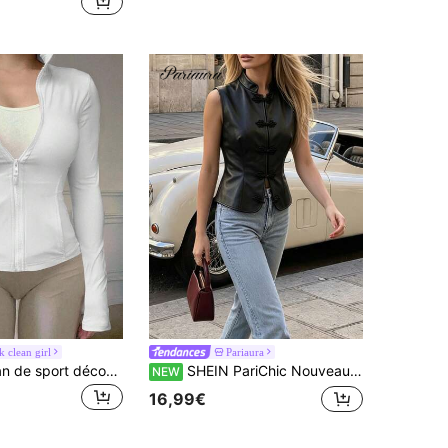
 clean girl
Pariaura
DAZY Cardigan de sport décontracté blanc pour femmes, veste en jersey, coupe régulière, printemps
SHEIN PariChic Nouveau gilet en cuir style chinois avec col montant et boutons grenouille pour femmes / Gilet court ajusté col montant style chinois polyvalent pour le travail, vêtement d'extérieur fin
NEW
16,99€