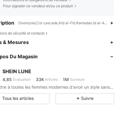
Pour signaler ce vendeur et/ou ce produit
iption
Overiszed,Col cascade,Aïd al-Fitr,Ramadan,Id al-Adha
ions de sécurité et contacts
4,85
33K
1M
es & Mesures
4,85
33K
1M
opos Du Magasin
4,85
33K
1M
4,85
33K
1M
SHEIN LUNE
4,85
33K
1M
Evaluation
Articles
Suiveurs
3***0
est en train de naviguer
4,85
33K
1M
Permettre à toutes les femmes modernes d'avoir un style sans limite.
4,85
33K
1M
Tous les articles
Suivre
4,85
33K
1M
4,85
33K
1M
4,85
33K
1M