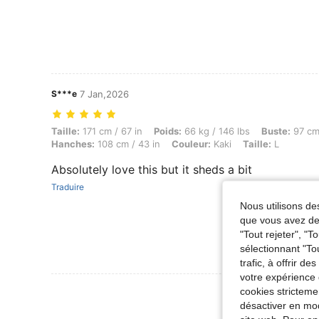
S***e
7 Jan,2026
Taille: 171 cm / 67 in, Poids: 66 kg / 146 lbs, Buste: 97 cm / 38 in, Ta
Taille:
171 cm / 67 in
Poids:
66 kg / 146 lbs
Buste:
97 cm 
Hanches:
108 cm / 43 in
Couleur:
Kaki
Taille:
L
Absolutely love this but it sheds a bit
Traduire
Nous utilisons des
que vous avez dem
"Tout rejeter", "
sélectionnant "To
trafic, à offrir d
votre expérience 
Voir Plus D
cookies stricteme
désactiver en mod