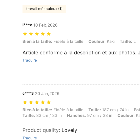
travail méticuleux (1)
l***e
10 Feb,2026
Bien à la taille: Fidèle à la taille, Couleur: Kaki, Taille: L
Bien à la taille:
Fidèle à la taille
Couleur:
Kaki
Taille:
L
Article conforme à la description et aux photos
Traduire
c***3
20 Jan,2026
Bien à la taille: Fidèle à la taille, Taille: 187 cm / 74 in, Poids: 74 k
Bien à la taille:
Fidèle à la taille
Taille:
187 cm / 74 in
Poi
Taille:
83 cm / 33 in
Hanches:
97 cm / 38 in
Couleur:
Ka
Product quality
:
Lovely
Traduire