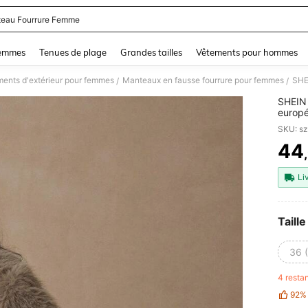
eau Fourrure Femme
and down arrow keys to navigate search Dernière recherche and Rechercher et Tr
femmes
Tenues de plage
Grandes tailles
Vêtements pour hommes
ents d'extérieur pour femmes
Manteaux en fausse fourrure pour femmes
/
/
SHEIN
europé
frança
SKU: s
44
PR
Li
Taille
36 
4 resta
92%