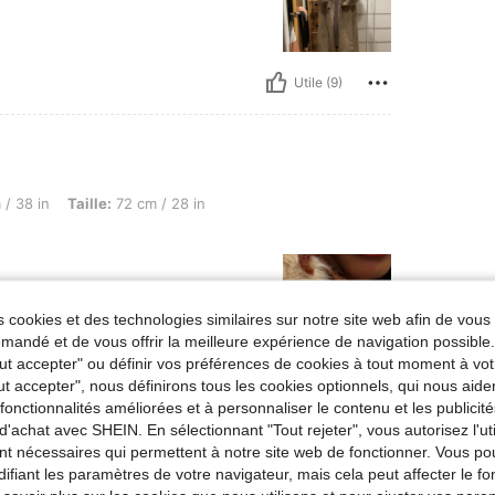
Utile (9)
ille: 72 cm / 28 in, Hanches: 108 cm / 43 in, Couleur: Kaki, Taille: L
/ 38 in
Taille:
72 cm / 28 in
 cookies et des technologies similaires sur notre site web afin de vous 
andé et de vous offrir la meilleure expérience de navigation possibl
Tout accepter" ou définir vos préférences de cookies à tout moment à vot
ut accepter", nous définirons tous les cookies optionnels, qui nous aide
Utile (4)
es fonctionnalités améliorées et à personnaliser le contenu et les publici
d'achat avec SHEIN. En sélectionnant "Tout rejeter", vous autorisez l'uti
'avis
nt nécessaires qui permettent à notre site web de fonctionner. Vous po
ifiant les paramètres de votre navigateur, mais cela peut affecter le 