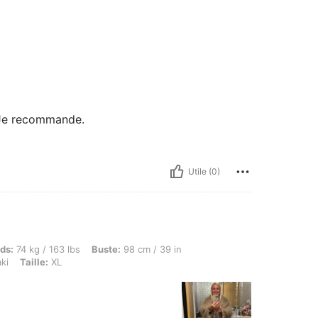
. Je recommande.
Utile (0)
g / 163 lbs, Buste: 98 cm / 39 in, Taille: 83 cm / 33 in, Hanches: 97 cm / 38 in, Couleu
ds:
74 kg / 163 lbs
Buste:
98 cm / 39 in
ki
Taille:
XL