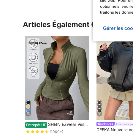
site web. Pour en
optionnels, veuil
traitons les donn
Articles Également Consultés
Gérer les coo
19
7
SHEIN EZwear Veste zippée à manches longues en tricot vert militaire clair pour femmes, protection solaire en automne/hiver
#Paddock pr
Entrepôt UE
#1 BEST-SELLERS
(1000+
(1000+)