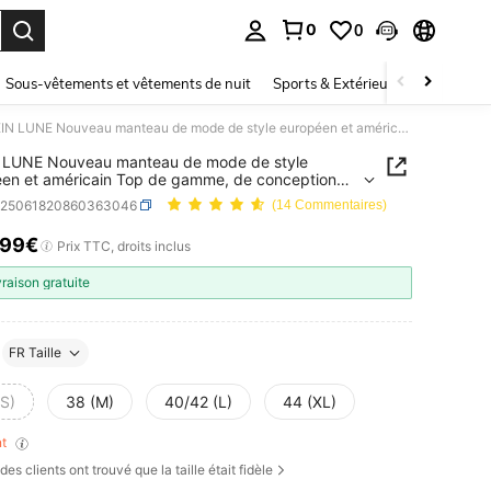
0
0
ouver. Press Enter to select.
Sous-vêtements et vêtements de nuit
Sports & Extérieur
Enfants
SHEIN LUNE Nouveau manteau de mode de style européen et américain Top de gamme, de conception française pour femmes
 LUNE Nouveau manteau de mode de style
en et américain Top de gamme, de conception
ise pour femmes
z25061820860363046
(14 Commentaires)
,99€
ICE AND AVAILABILITY
Prix TTC, droits inclus
vraison gratuite
FR Taille
(S)
38 (M)
40/42 (L)
44 (XL)
nt
des clients ont trouvé que la taille était fidèle