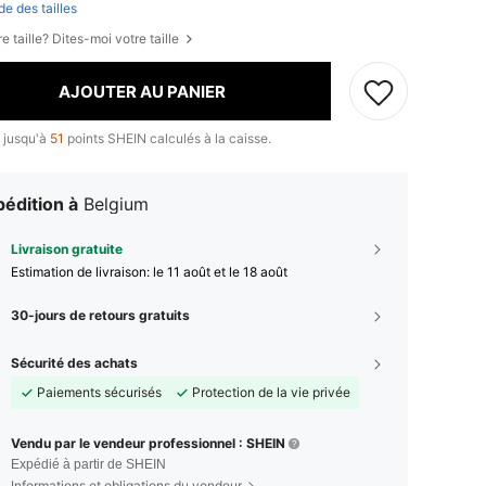
de des tailles
e taille? Dites-moi votre taille
AJOUTER AU PANIER
 jusqu'à
51
points SHEIN calculés à la caisse.
édition à
Belgium
Livraison gratuite
Estimation de livraison:
le 11 août et le 18 août
30-jours de retours gratuits
Sécurité des achats
Paiements sécurisés
Protection de la vie privée
Vendu par le vendeur professionnel : SHEIN
Expédié à partir de SHEIN
Informations et obligations du vendeur