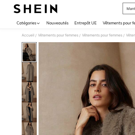
Mant
Use up 
Catégories
Nouveautés
Entrepôt UE
Vêtements pour 
Accueil
Vêtements pour femmes
Vêtements pour femmes
Vêtem
/
/
/