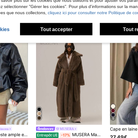
 savoir plus sur les cookies que nous utilisons et pour ajuster vos par
lez sélectionner "Gérer les cookies". Pour plus d'informations sur la ma
ées que nous collectons,
cliquez ici pour consulter notre Politique de con
kies
Tout accepter
Tout r
5
incess
MUSERA
de Polyuréthane (PU) Vêtements d'extérieur pour fe
DEEKA Nouvelle veste ample et surdimensionnée pour femmes, style européen et américain, mode minimaliste polyvalente, manteau en faux cuir noir, automne tranquille
MUSERA Manteau maxi en fourrure surdimensionné et ample avec ceinture. Élégant, sexy et mignon pour une soirée, des vacances ou le printemps.
Entrepôt UE
-17%
)
27,49€