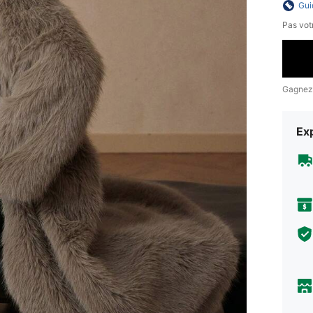
Gui
Pas votr
Gagnez
Exp