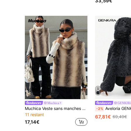
33,59€
Muchica
GENKIR
Muchica Veste sans manches en fausse fourrure à col montant bicolore pour femmes, automne/hiver
Aveloria GENKIRA Veste décontractée à capuche moelleuse, ch
-2%
11 restant
67,81€
69,49€
17,14€