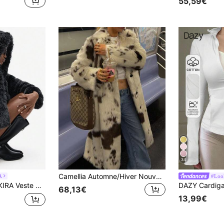
55,59€
34
Camellia Automne/Hiver Nouveau Manteau Élégant Top de Gamme pour Femmes Imprimé Animal Effet Fausse Fourrure Moelleux Veste Épaisse Vacances
A
#Look
ic et élégante, mélange noir et gris, pour femmes
68,13€
13,99€