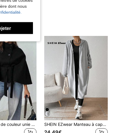
amètres de cookies
nière dont nous
fidentialité.
ejeter
Cape en laine de couleur unie avec boutons devant et ceinture à nouer pour femmes, tenue décontractée & de rendez-vous, manteau d'automne/hiver noir
SHEIN EZwear Manteau à capuche gris mi-long avec doublure thermique pour femmes, automne/hiver
24,49€