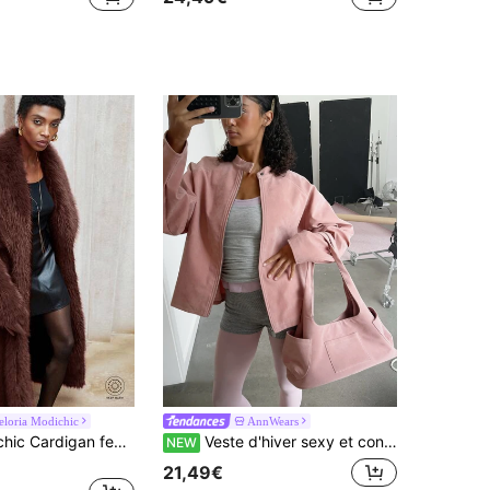
eloria Modichic
AnnWears
Aveloria Modichic Cardigan femme élégant à col en fausse fourrure ouvert, automne/hiver
Veste d'hiver sexy et confortable en faux daim, couleur unie, à manches longues, avec fermeture éclair, pour femmes
NEW
21,49€