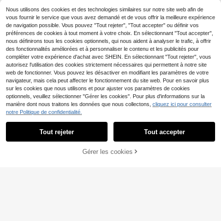
es de jus
har, ornement décoratif réaliste pou
r la décoration de la maison, du jardi
Nous utilisons des cookies et des technologies similaires sur notre site web afin de
n, de l'étang, cadeau de retour, fave
vous fournir le service que vous avez demandé et de vous offrir la meilleure expérience
ur de fête, chambre, maison, mur, sa
de navigation possible. Vous pouvez "Tout rejeter", "Tout accepter" ou définir vos
lle de bain, chambre à coucher, déc
préférences de cookies à tout moment à votre choix. En sélectionnant "Tout accepter",
oration de chambre, accessoire de
nous définirons tous les cookies optionnels, qui nous aident à analyser le trafic, à offrir
bureau, fournitures de mariage, mari
age, salon, bureau, cuisine
des fonctionnalités améliorées et à personnaliser le contenu et les publicités pour
compléter votre expérience d'achat avec SHEIN. En sélectionnant "Tout rejeter", vous
autorisez l'utilisation des cookies strictement nécessaires qui permettent à notre site
web de fonctionner. Vous pouvez les désactiver en modifiant les paramètres de votre
navigateur, mais cela peut affecter le fonctionnement du site web. Pour en savoir plus
sur les cookies que nous utilisons et pour ajuster vos paramètres de cookies
optionnels, veuillez sélectionner "Gérer les cookies". Pour plus d'informations sur la
manière dont nous traitons les données que nous collectons,
cliquez ici pour consulter
Set de couverts portable en acier in
notre Politique de confidentialité.
oxydable, comprenant une fourchet
#1 BEST-SELLERS
de Les indispensables de la rentrée scolaire Ensem
te, une cuillère et un boîtier de rang
3
,98€
ement, convient pour le bureau, l'éc
Tout rejeter
Tout accepter
Désolés, ce produit est épuisé.
7
ole, les pique-niques, le camping et
les activités extérieures, particulièr
Daily show
Gérer les cookies
ement adapté pour les étudiants
SIMILAIRES
T-shirt ample à manche
Entrepôt UE
7
s courtes mode grande taille pour h
Dès
,86€
ommes | Design exquis | Indispensa
ble pour l'été | Facile à assortir | Me
ttez en valeur votre style, cadeau p
our le petit ami sportif