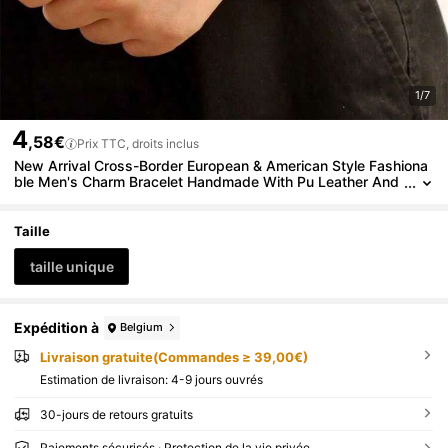
1/7
4
,58€
Prix TTC, droits inclus
New Arrival Cross-Border European & American Style Fashiona
ble Men's Charm Bracelet Handmade With Pu Leather And
Zinc Alloy Magnetic Clasp Decoration
Taille
taille unique
Expédition à
Belgium
Livraison gratuite(Commandes ≥ 39,00€)
Estimation de livraison:
4-9 jours ouvrés
30-jours de retours gratuits
Paiements sécurisés · Protection de la vie privée