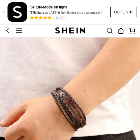
SHEIN-Mode en ligne
×
OBTENIR
Téléchargez l'APP & bénéficiez plus d'avantages !
(18,717)