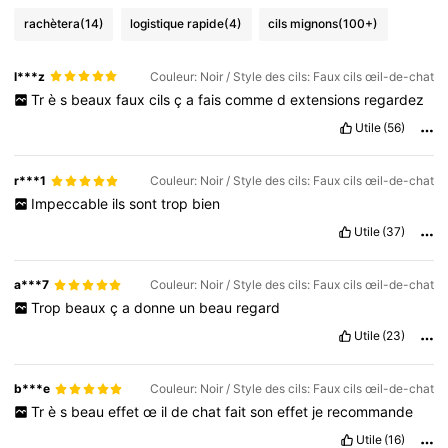
rachètera
(14)
logistique rapide
(4)
cils mignons
(100+)
l***z
Couleur: Noir / Style des cils: Faux cils œil-de-chat
Tr
è
s
beaux
faux
cils
ç
a
fais
comme
d
extensions
regardez
Utile
(56)
r***1
Couleur: Noir / Style des cils: Faux cils œil-de-chat
Impeccable
ils
sont
trop
bien
Utile
(37)
a***7
Couleur: Noir / Style des cils: Faux cils œil-de-chat
Trop
beaux
ç
a
donne
un
beau
regard
Utile
(23)
b***e
Couleur: Noir / Style des cils: Faux cils œil-de-chat
Tr
è
s
beau
effet
œ
il
de
chat
fait
son
effet
je
recommande
Utile
(16)