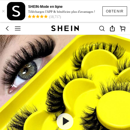
SHEIN-Mode en ligne
×
OBTENIR
Téléchargez l'APP & bénéficiez plus d'avantages !
(18,717)