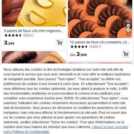
5 paires de faux-cils mini mignons s
6
uper courts, tige transparente, style
(500+)
œil de chat, faux-cils en vison 3D d
3
10 paires de faux cils complets, cils
oux, créent un maquillage naturel -
,54€
russes, inclinaison D, doux comme l
(1000+)
5 paires/boîte. Convient aux petits y
e vison, effet chat, naturels épais, e
eux, réutilisable pour le port quotidi
3
xtension de cils, accessoire de maq
Dès
,90€
en et les sorties
uillage de voyage, faux cils
Nous utilisons des cookies et des technologies similaires sur notre site web afin de
vous fournir le service que vous avez demandé et de vous offrir la meilleure expérience
de navigation possible. Vous pouvez "Tout rejeter", "Tout accepter" ou définir vos
préférences de cookies à tout moment à votre choix. En sélectionnant "Tout accepter",
nous définirons tous les cookies optionnels, qui nous aident à analyser le trafic, à offrir
des fonctionnalités améliorées et à personnaliser le contenu et les publicités pour
compléter votre expérience d'achat avec SHEIN. En sélectionnant "Tout rejeter", vous
autorisez l'utilisation des cookies strictement nécessaires qui permettent à notre site
web de fonctionner. Vous pouvez les désactiver en modifiant les paramètres de votre
navigateur, mais cela peut affecter le fonctionnement du site web. Pour en savoir plus
sur les cookies que nous utilisons et pour ajuster vos paramètres de cookies
optionnels, veuillez sélectionner "Gérer les cookies". Pour plus d'informations sur la
manière dont nous traitons les données que nous collectons,
cliquez ici pour consulter
notre Politique de confidentialité.
6