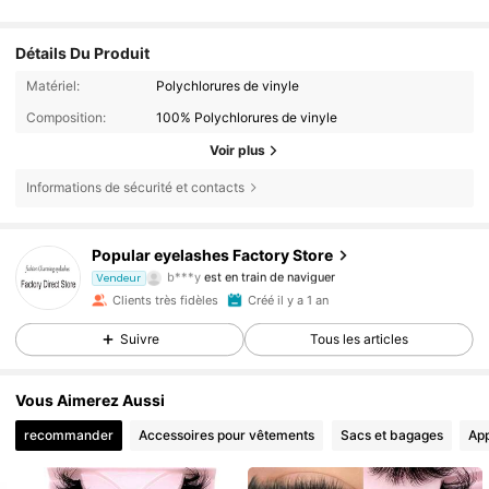
Détails Du Produit
Matériel:
Polychlorures de vinyle
Composition:
100% Polychlorures de vinyle
Voir plus
2.6K Suiveurs
4,89
Informations de sécurité et contacts
2.6K Suiveurs
4,89
Popular eyelashes Factory Store
2.6K Suiveurs
4,89
b***y
est en train de naviguer
Vendeur
2.6K Suiveurs
4,89
Clients très fidèles
Créé il y a 1 an
2.6K Suiveurs
4,89
Suivre
Tous les articles
2.6K Suiveurs
4,89
Vous Aimerez Aussi
2.6K Suiveurs
4,89
recommander
Accessoires pour vêtements
Sacs et bagages
App