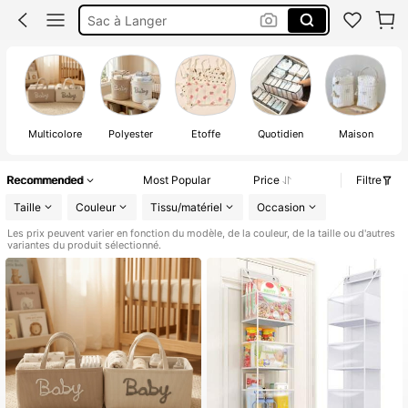
Trousse De Secours Pour Filles
Panier Rangement
Bébé
Multicolore
Polyester
Étoffe
Quotidien
Maison
Recommended
Most Popular
Price
Filtre
Taille
Couleur
Tissu/matériel
Occasion
Les prix peuvent varier en fonction du modèle, de la couleur, de la taille ou d'autres
variantes du produit sélectionné.