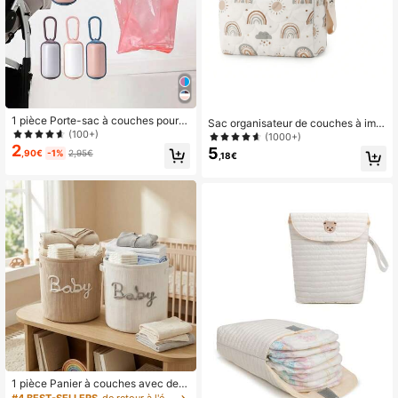
1 pièce Porte-sac à couches pour b
Sac organisateur de couches à impr
ébé, sac organisateur de couches p
(100+)
imé coréen style INS, sac de range
(1000+)
our les voyages de bébé
ment suspendu pour fournitures de
2
5
,90€
-1%
2,95€
,18€
change de bébé
1 pièce Panier à couches avec desi
gn de lettre, panier à linge grande c