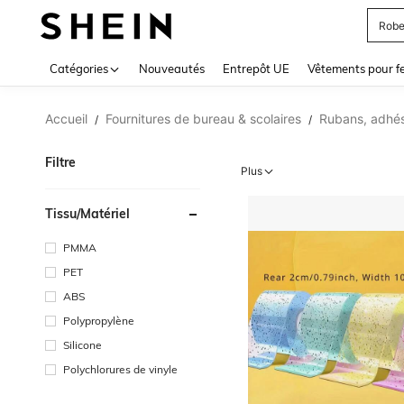
Jupe
Use up 
Catégories
Nouveautés
Entrepôt UE
Vêtements pour 
Accueil
Fournitures de bureau & scolaires
Rubans, adhési
/
/
Filtre
Plus
Tissu/matériel
PMMA
PET
ABS
Polypropylène
Silicone
Polychlorures de vinyle