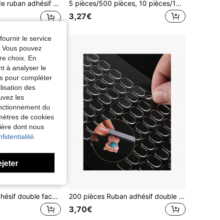
viscosité | Résistance élevée | Facile à déchirer et à couper | Résistant à la chaleur, réutilisable, convient pour la maison, le bureau, l'automobile, l'installation de bureau et d'autres scénarios
5 pièces/500 pièces, 10 pièces/1000 pièces Autocollants adhésifs acryliques nano double face amovibles, points de colle ronds transparents pour accrocher la décoration, mur de photos, photos, tableau en feutre, tableau de fond, montage mural, convient pour les tasses à eau, les ballons, les albums photos, les patins antidérapants, les vases, les multiprises, les couplets, les canapés, les chaises et plus encore
3,27€
fournir le service
e. Vous pouvez
re choix. En
nt à analyser le
tés pour compléter
lisation des
uvez les
fonctionnement du
amètres de cookies
nière dont nous
fidentialité.
ejeter
1 pièce Ruban adhésif double face super résistant, autocollant mural imperméable pour appareils ménagers, ruban adhésif durable pour la décoration de la maison
200 pièces Ruban adhésif double face nano transparent, imperméable et amovible, convient pour les affiches et les expositions de musée, facile à déchirer et à coller, fournitures scolaires
3,70€