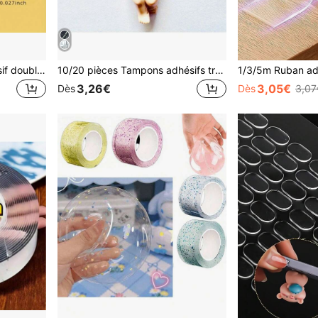
4 rouleaux de ruban adhésif double face pailleté nano macaron, lavable et réutilisable, haute adhérence, adhésif double face pailleté transparent, fixation de posters muraux à la maison, adhésif antidérapant DIY fait main pour petits objets, facile à installer et à décorer, fournitures scolaires
10/20 pièces Tampons adhésifs transparents réutilisables double face, Tampons de colle nano, Convient pour les figurines miniatures Sonnny Angel Hippersss, Parfait pour décorer les téléphones, les ordinateurs, les voitures, les bureaux, les chambres à coucher
3,26€
3,05€
Dès
Dès
3,07