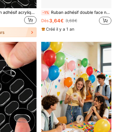
200 pièces Ruban adhésif acrylique transparent double face - étanche, amovible, convient pour les affiches et les expositions de musée, facile à décoller et à coller. Rentrée scolaire
Ruban adhésif double face nano imperméable et ultra-durable - super collant, amovible sans résidu, haute adhérence | forte capacité de charge | facile à déchirer, réutilisable, convient pour la maison, le bureau, la voiture, l'installation de et plus encore
-1%
3,64€
Dès
3,68€
Créé il y a 1 an
rs