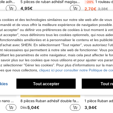
100 pièces de points de colle adhésifs invisibles pour ballons, points de colle transparents double face amovibles pour accrocher des décorations de mariage, anniversaire, fête et autres fournitures
5 pièces de ruban adhésif magique sans couture, ruban adhésif double face super résistant - réutilisable, haute résistance, sans résidu, imperméable, convient pour la maison, le bureau et la voiture - parfait pour les loisirs créatifs, la peinture et le papier peint, ruban adhésif double face, ruban adhésif double face robuste, adhésif double face, ruban de montage double face (Le produit peut présenter de légers défauts, ce qui est normal, veuillez être prudent si cela vous dérange,)(Le motif, la couleur et certaines parties sont aléatoires, l'emballage est aléatoire)
1 rouleau de ruban adhésif double face de qualité industrielle, nano, amovible sans trace, en matériau transparent PET, à haute 
-20%
4,95€
2,70€
3,38€
 cookies et des technologies similaires sur notre site web afin de vous 
andé et de vous offrir la meilleure expérience de navigation possibl
Tout accepter" ou définir vos préférences de cookies à tout moment à vot
ut accepter", nous définirons tous les cookies optionnels, qui nous aide
es fonctionnalités améliorées et à personnaliser le contenu et les publici
d'achat avec SHEIN. En sélectionnant "Tout rejeter", vous autorisez l'uti
nt nécessaires qui permettent à notre site web de fonctionner. Vous po
ifiant les paramètres de votre navigateur, mais cela peut affecter le 
 savoir plus sur les cookies que nous utilisons et pour ajuster vos par
lez sélectionner "Gérer les cookies". Pour plus d'informations sur la ma
ées que nous collectons,
cliquez ici pour consulter notre Politique de con
kies
Tout accepter
Tout r
Ruban adhésif double face nano multifonctionnel et coloré, série de couleurs aléatoires, grande taille, ruban adhésif double face nano transparent brillant, réutilisable, adhésif puissant, convient pour la décoration scolaire, la décoration DIY, le scrapbooking
8 pièces Ruban adhésif double face nano transparent pailleté, réutilisable, forte adhérence, convient pour la maison, le bureau et la salle de classe
5,04€
3,94€
Dès