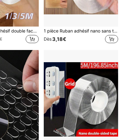
1/3/5m Ruban adhésif double face nano, ruban adhésif double face transparent et réutilisable, imperméable, convient pour la rentrée scolaire
1 pièce Ruban adhésif nano sans trace, forte adhérence, lavable et réutilisable, peut fixer les multiprises, les crochets, les cadres photo et autres articles, sans résidu, sans dommage aux murs, convient pour les scènes de maison et de bureau, résout facilement les problèmes de rangement et d'organisation.
3,18€
€
Dès