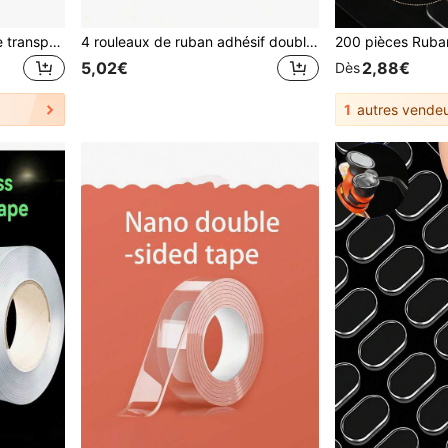
Ruban adhésif double face transparent nano, ruban adhésif nano transparent et résistant, ruban adhésif double face nano sans résidu et amovible, convient pour le bureau, la maison, l'usage quotidien et les fêtes
4 rouleaux de ruban adhésif double face nano brillant, amovible sans couture, adapté pour les bulles, ruban adhésif double face acrylique imperméable, convient pour le DIY, le bureau et la salle de classe, facile à utiliser, cadeau d'anniversaire, cadeau de Pâques, cadeau d'échange de remise des diplômes, cadeau de rentrée scolaire, Noël, Saint-Valentin, Thanksgiving, cadeau de la Fête des enfants
5,02€
2,88€
Dès
1
autres vendeu