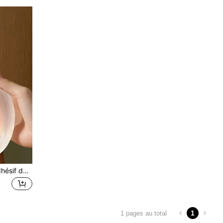
5/3/1 Rouleau de ruban adhésif double face nano transparent, adhésif de montage réutilisable et lavable haute résistance, ruban gel amovible pour l'organisation du bureau, les photos, les affiches, les loisirs créatifs, l'école et la maison, rentrée scolaire
1
1 pages au total