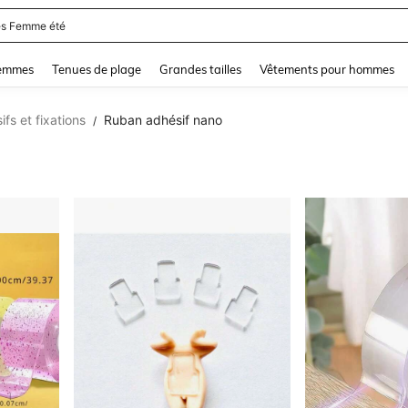
and down arrow keys to navigate search Dernière recherche and Rechercher et Tr
femmes
Tenues de plage
Grandes tailles
Vêtements pour hommes
fs et fixations
Ruban adhésif nano
/