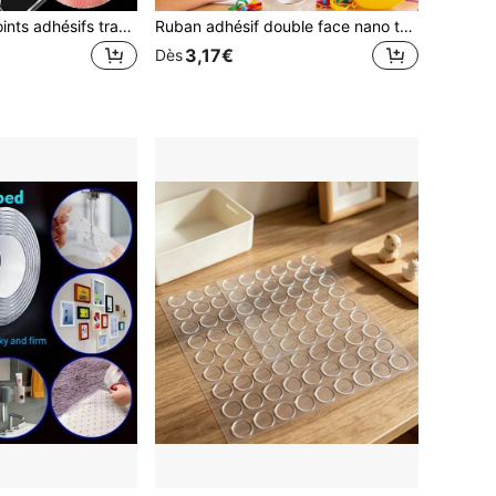
300 pièces de points adhésifs transparents double face, points de colle nano transparents sans résidu, points de colle transparents réutilisables, imperméables, amovibles, convenant pour les affiches et les expositions de musée, faciles à déchirer et à coller, convenant pour l'usage scolaire, les travaux manuels, la décoration automobile, l'organisation du bureau à domicile, les fêtes et l'usage quotidien
Ruban adhésif double face nano transparent réutilisable et imperméable, ruban monstre, autocollant mural réutilisable, ruban adhésif puissant pour voiture, salle de bain, cuisine, maison, accessoires de décoration de ballons pour fête, ruban résistant à la chaleur, rentrée scolaire
3,17€
Dès