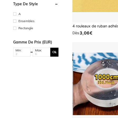
Type De Style
A
Ensembles
Rectangle
3,06€
Dès
Gamme De Prix (EUR)
Min:
Max:
Ok