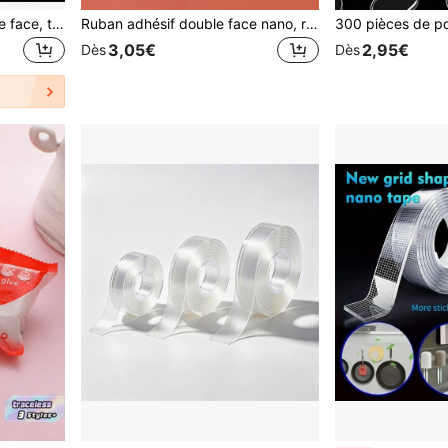
Ruban adhésif nano double face, transparent, amovible, lavable et réutilisable, ruban adhésif mural transparent puissant pour tapis, mur de photos, bandes de suspension de cadres, ruban polyvalent pour la maison et le bureau
Ruban adhésif double face nano, ruban adhésif imperméable sans trace, autocollant magique acrylique haute viscosité, transparent, sans trace et lavable - bandes adhésives puissantes, convenant à la maison, au bureau et à la voiture.
3,05€
2,95€
Dès
Dès