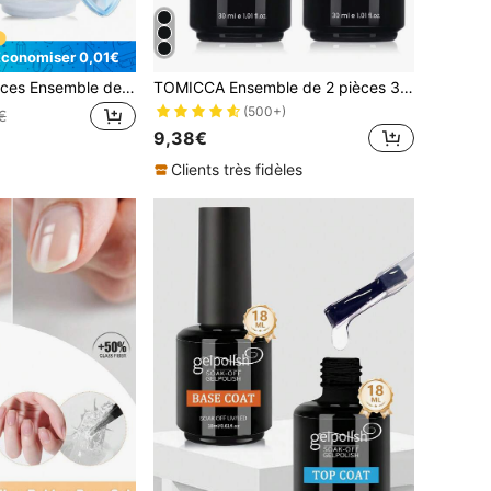
Économiser 0,01€
GELPOLISH 2 pièces Ensemble de couche de base et de couche de finition brillante sans essuyage - Vernis à ongles gel longue tenue compatible avec les lampes LED UV, cadeau de réparation des ongles de qualité salon
TOMICCA Ensemble de 2 pièces 30ml Base Coat et Top Coat transparents, nécessite un séchage sous lumière UV/LED, ensemble de gel pour nail art longue tenue, convient pour le DIY à la maison, le salon de manucure ou comme cadeau pour les femmes
(500+)
€
9,38€
Clients très fidèles