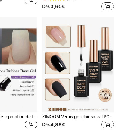
€
3,60€
Dès
GELPOLISH Gel de réparation de fibres pour ongles endommagés, gel de base en caoutchouc de fibre transparent, gel fortifiant pour ongles fins et cassants, extension des ongles courts
ZIMOOM Vernis gel clair sans TPO ni HEMA, 12 ml, top coat et base coat, finition brillante durable, finition mate veloutée, résistant aux rayures et à l'usure, pour le nail art en salon et la manucure DIY à la maison
4,88€
Dès