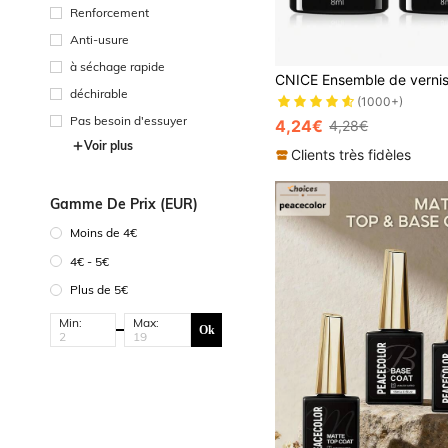
Renforcement
Anti-usure
à séchage rapide
déchirable
(1000+)
Pas besoin d'essuyer
4,24€
4,28€
Voir plus
Clients très fidèles
Gamme De Prix (EUR)
Moins de 4€
4€ - 5€
Plus de 5€
Min:
Max:
Ok