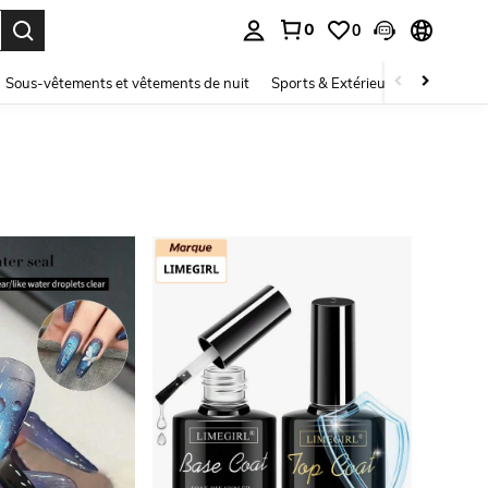
0
0
ouver. Press Enter to select.
Sous-vêtements et vêtements de nuit
Sports & Extérieur
Enfants