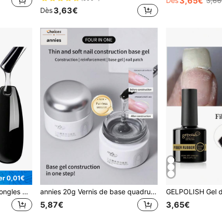
3,65€
Dès
3,66
3,63€
Dès
r 0,01€
GLOZ Top Coat - Vernis à ongles gel brillant longue tenue, finition ultra brillante. Nécessite une lampe UV pour le durcissement. Idéal pour la manucure professionnelle ou à domicile.
annies 20g Vernis de base quadruple, 1 pièce de 20g Vernis de base gel à formule améliorée, longue tenue, nécessite une lampe UV/LED. Idéal pour le DIY à la maison et les cadeaux de salon de manucure pour femmes
5,87€
3,65€