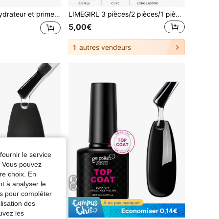
 en gel 15 ml * 2 pièces, déshydrateur longue durée pour ongles et ensemble naturel pour poudre acrylique et vernis à ongles en gel
LIMEGIRL 3 pièces/2 pièces/1 pièce Vernis à ongles gel top coat goutte d'eau - Top coat sans essuyage UV LED, scellant à ongles durable haute brillance et résistant aux rayures, convient pour une utilisation en salon et à la maison 15ml
5,00€
1
autres vendeurs
fournir le service
e. Vous pouvez
re choix. En
nt à analyser le
tés pour compléter
lisation des
Économiser 0,01€
Économiser 0,14€
uvez les