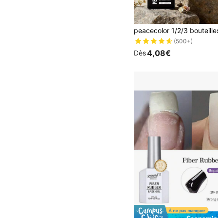
(500+)
4,08€
Dès