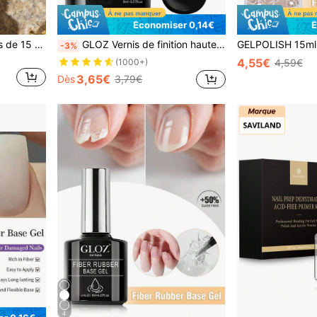
Économiser 0,14€
É
peacecolor 1/2/3 bouteilles de 15 ml de base de gel et de top coat mat, base et top coat sans essuyage, emballage en bouteille de verre, produits de soins des ongles longue durée, convient pour la manucure maison DIY des femmes, salon, coffret cadeau
GLOZ Vernis de finition haute brillance et longue durée, convient aux vernis gel transparents et aux ongles en acrylique. Idéal pour le DIY à la maison et les salons de manucure
-3%
4,55€
(1000+)
4,59€
3,65€
Dès
3,79€
4