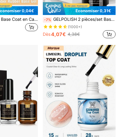
conomiser 0,04€
Économiser 0,31€
GELPOLISH 15ml Base Coat en Caoutchouc Fibre Transparente, Pour Renforcer/Construire/Renforcer/Renforcer les Ongles, Protection Longue Durée, Amovible, Convient aux Ongles Faibles, Parfait pour la Manucure Maison DIY
GELPOLISH 2 pièces/set Base coat 18ml et top coat sans essuyage - Finition brillante longue durée, amovible pour lampe à ongles LED, création de manucure parfaite, cadeau pour les ongles des femmes
-7%
(1000+)
4,07€
Dès
4,38€