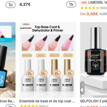
LIMEGIRL Vernis à ongles gel, 8 ml Gel Top Coat, Set de base et top coat super b
-6%
4,27€
(100
3,08€
Dès
3,28
5
Coscelia Ensemble de 2 pièces Base Coat et Top Coat 8ML, Vernis à Ongles Gel Longue Tenue, Nécessite Lampe UV/LED pour Durcissement, Convient pour DIY à la Maison pour Femmes
Ensemble de base et de top coat Peacecolor, ensemble de soins des ongles avec huile pour cuticules, nécessite un séchage sous lampe UV, longue tenue et durable, convient pour la manucure DIY à la maison ou comme cadeau pour les femmes
(500+)