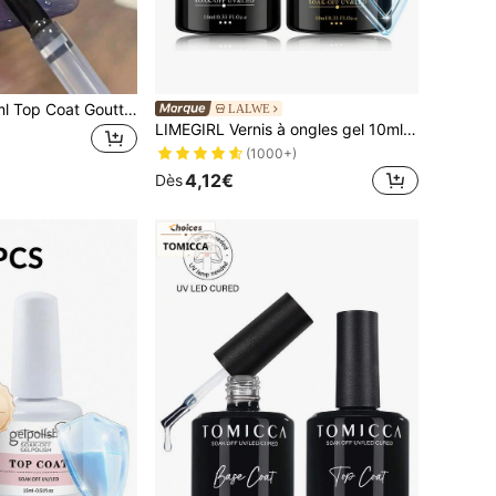
SHANGFEIYA 15ml Top Coat Goutte d'Eau Transparente Fonctionnel Finition Bulle Brillante Top Coat Goutte d'Eau Longue Tenue Brillant Gel Scellant pour Ongles
LALWE
LIMEGIRL Vernis à ongles gel 10ml, Set de base et de top coat super brillant amélioré en 2025, Lampe LED/UV à trempage, Base transparente sans acide et top coat gel sans essuyage pour ongles
(1000+)
4,12€
Dès