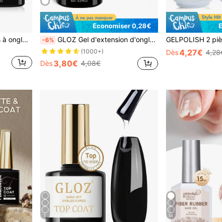
Économiser 0,28€
CNICE Ensemble de vernis à ongles gel 8ML Base Coat & Top Coat durci sous lampe UV/LED longue durée, convient pour la manucure DIY à la maison ou en cadeau - Ensemble essentiel de vernis à ongles gel 2 pièces pour femmes
GLOZ Gel d'extension d'ongles, gel d'extension de couverture nude 8-en-1, gel d'extension dur, pour le renforcement des ongles, l'extension, gel de base en caoutchouc, embouts d'ongles faux en strass, gel d'ongles en bouteille
-6%
4,27€
(1000+)
Dès
4,28
3,80€
Dès
4,08€
7
14