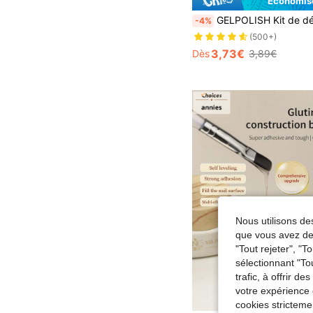
Économise
GELPOLISH Kit de démarrage de vernis à ongles gel base caoutchouc fibre 15ml, vernis à ongles pur sans essuyage, convient pour la manu
-4%
(500+)
3,73€
Dès
3,89€
Nous utilisons des
que vous avez dem
"Tout rejeter", "
sélectionnant "To
trafic, à offrir d
votre expérience 
cookies stricteme