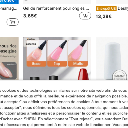
r 0,16€
cure DIY à la maison, nécessite une lampe UV/LED
Gel de renforcement pour ongles à base de fibre et de caoutchouc GLOZ, soin de réparation et de croissance des ongles, convient aux ongles faibles et endommagés, cadeau pour les femmes
Déshydrateur et primer Saviland pour ongles
Entrepôt UE
3,65€
13,28€
 cookies et des technologies similaires sur notre site web afin de vous 
andé et de vous offrir la meilleure expérience de navigation possibl
Tout accepter" ou définir vos préférences de cookies à tout moment à vot
ut accepter", nous définirons tous les cookies optionnels, qui nous aide
es fonctionnalités améliorées et à personnaliser le contenu et les publici
d'achat avec SHEIN. En sélectionnant "Tout rejeter", vous autorisez l'uti
nt nécessaires qui permettent à notre site web de fonctionner. Vous po