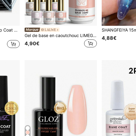
LIMEGIRL Ensemble de Top Coat et Base Coat Super Brillant 8ml, Base et Top Coat Gel sans Acide sans Essuyage, Polymérisable sous Lampe LED/UV, Professionnel
LALWE
Gel de base en caoutchouc LIMEGIRL, 15ml nude transparent, gel de base multifonctionnel 4-en-1 pour renforcer et façonner les ongles, UV/LED à tremper, convient aux salons de manucure et à la manucure DIY
4,88€
4,90€