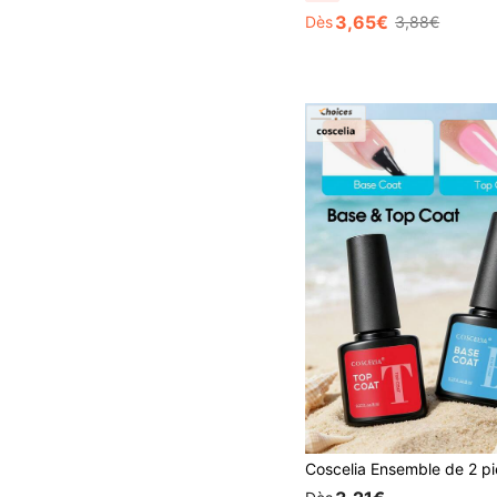
3,65€
Dès
3,88€