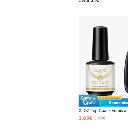
3,21€
Dès
Économise
3,65€
3,66€