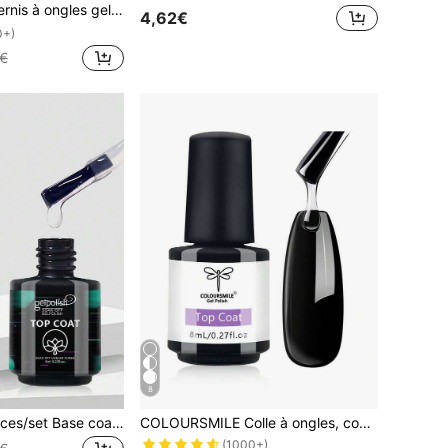
rillant 2025 amélioré, Lampe LED/UV à dessouder, Base transparente sans acide et top coat brillant gel pour ongles
4,62€
0+)
€
8
GELPOLISH 2 pièces/set Base coat et top coat sans essuyage Kit de vernis à ongles gel - Fini brillant longue durée, amovible avec lampe LED, base et top coat gel, design d'art d'ongles, cadeau de soins des ongles pour femmes
COLOURSMILE Colle à ongles, convient pour les autocollants d'art pour ongles, les pointes d'ongles et les faux ongles; Adhérence super forte, dure plus de 28 jours (nécessite un durcissement sous lampe UV/LED), convient pour les extensions d'ongles en gel UV/LED
(1000+)