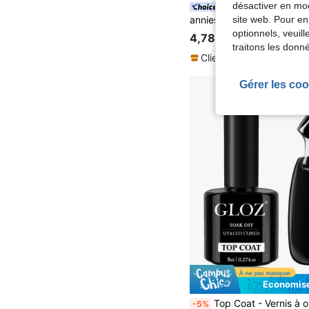
désactiver en mod
ANNIES
site web. Pour en
optionnels, veuil
4,78€
traitons les donn
Clients très fidèles
Gérer les coo
Économise
Top Coat - Vernis à ongles gel Top Coat sans essuyage, finition brillante et durable. Nécessite une lampe UV pour le durcisseme
-5%