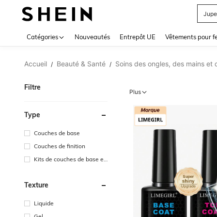
Jupe
Use up 
Catégories
Nouveautés
Entrepôt UE
Vêtements pour 
Accueil
Beauté & Santé
Soins des ongles, des mains et 
/
/
Filtre
Plus
Type
Couches de base
Couches de finition
Kits de couches de base et
de finition
Texture
Liquide
Gel