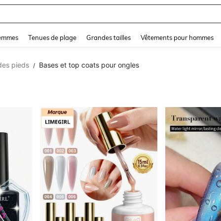
and down arrow keys to navigate search Dernière recherche and Rechercher et Tr
femmes
Tenues de plage
Grandes tailles
Vêtements pour hommes
des pieds
Bases et top coats pour ongles
/