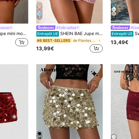
4
7
concert
#Tulle raffiné
#Coas
atchwork de sequins de couleur unie
SHEIN BAE Jupe mini élégante à paillettes pour femmes, adaptée aux fêtes
Sweetin
Entrepôt UE
Entrepôt UE
de Plantes Jupes pour femmes
#6 BEST-SELLERS
13,49€
13,99€