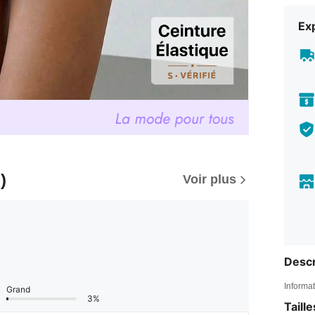
Exp
)
Voir plus
Descr
Informat
Grand
3%
Taill