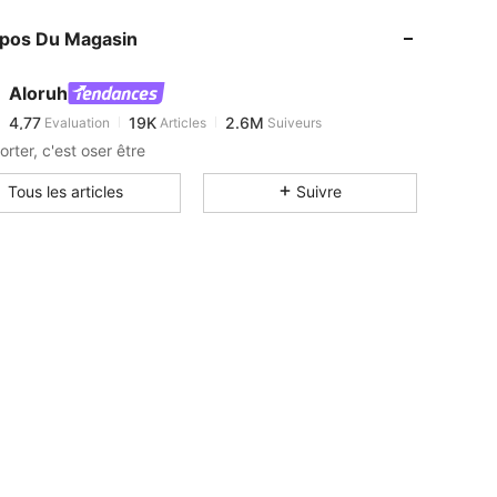
4,77
19K
2.6M
opos Du Magasin
4,77
19K
2.6M
4,77
19K
2.6M
Aloruh
4,77
19K
2.6M
Evaluation
Articles
Suiveurs
x***s
est en train de naviguer
4,77
19K
2.6M
rter, c'est oser être
4,77
19K
2.6M
Tous les articles
Suivre
4,77
19K
2.6M
4,77
19K
2.6M
4,77
19K
2.6M