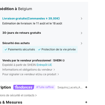
édition à
Belgium
Livraison gratuite(Commandes ≥ 39,00€)
Estimation de livraison:
le 11 août et le 18 août
30-jours de retours gratuits
Sécurité des achats
Paiements sécurisés
Protection de la vie privée
Vendu par le vendeur professionnel : SHEIN
Expédié à partir de SHEIN
Entrepôt UE
Informations et obligations du vendeur
Pour signaler ce vendeur et/ou ce produit
iption
#Tulle raffiné
Sequins,Lacets,Au Dos Noué,Nœud,Ta
ions de sécurité et contacts
4,77
19K
2.6M
es & Mesures