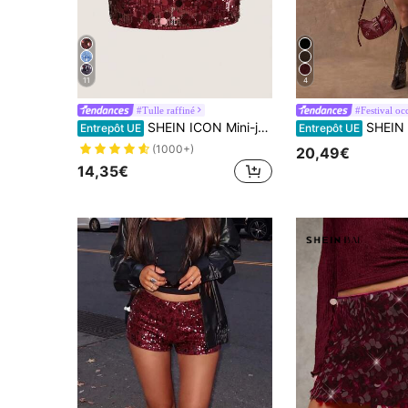
11
4
#Tulle raffiné
#Festival oc
SHEIN ICON Mini-jupe moulante à taille haute ultra-courte
SHEIN BAE Jupe décontract
Entrepôt UE
Entrepôt UE
(1000+)
20,49€
14,35€