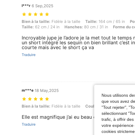
l***r
6 Sep,2025
Bien à la taille: Fidèle à la taille, Taille: 164 cm / 65 in, Poids: 50
Bien à la taille:
Fidèle à la taille
Taille:
164 cm / 65 in
Po
Taille:
62 cm / 24 in
Hanches:
80 cm / 31 in
Forme du c
Incroyable jupe je l’adore je la met tout le temps m
un short intégré les sequin on bien brillant c’est 
courte mais avec le short ça va
Traduire
m***e
18 May,2025
Nous utilisons des
que vous avez dem
Bien à la taille: Fidèle à la taille, Couleur: Rose bonbon, Taille: XS
Bien à la taille:
Fidèle à la taille
Couleur:
Rose bonbon
T
"Tout rejeter", "
sélectionnant "To
Elle est magnifique j’ai eu beau de compliments 
trafic, à offrir d
Traduire
votre expérience 
cookies stricteme