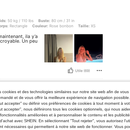
 kg / 110 lbs, Buste: 80 cm / 31 in, Taille: 62 cm / 24 in, Hanches: 80 cm / 31 in, Fo
ids:
50 kg / 110 lbs
Buste:
80 cm / 31 in
orps:
Rectangle
Couleur:
Rose bonbon
Taille:
XS
aintenant, ila y’a
incroyable. Un peu
Utile (69)
 cookies et des technologies similaires sur notre site web afin de vous 
andé et de vous offrir la meilleure expérience de navigation possibl
aille:
XS
Tout accepter" ou définir vos préférences de cookies à tout moment à vot
ut accepter", nous définirons tous les cookies optionnels, qui nous aide
avec
es fonctionnalités améliorées et à personnaliser le contenu et les publici
d'achat avec SHEIN. En sélectionnant "Tout rejeter", vous autorisez l'uti
nt nécessaires qui permettent à notre site web de fonctionner. Vous po