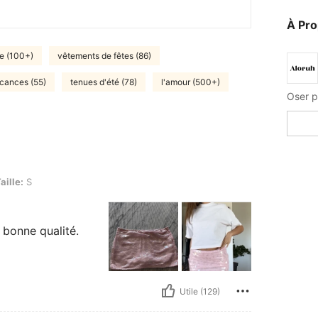
À Pr
e (100+)
vêtements de fêtes (86)
cances (55)
tenues d'été (78)
l'amour (500+)
Oser po
aille:
S
 bonne qualité.
Utile (129)