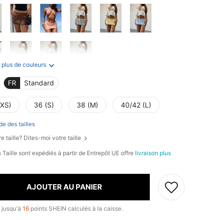
 plus de couleurs
FR
Standard
(XS)
36 (S)
38 (M)
40/42 (L)
de des tailles
e taille? Dites-moi votre taille
 Taille sont expédiés à partir de Entrepôt UE offre
livraison plus
AJOUTER AU PANIER
 jusqu'à
16
points SHEIN calculés à la caisse.