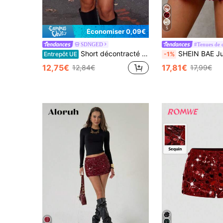
5
Économiser 0,09€
SDNGED
#Tenues de 
Short décontracté femme imprimé léopard avec perles et broderies, polyvalent pour toutes les saisons, vacances d'été, style bohème chic
SHEIN BAE Jupe mini moulante femme avec p
Entrepôt UE
-1%
12,75€
17,81€
12,84€
17,99€