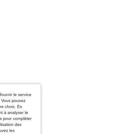
rme du corps: Rectangle, Couleur: Rose bonbon, Taille: XS
fournir le service
e. Vous pouvez
re choix. En
nt à analyser le
tés pour compléter
lisation des
uvez les