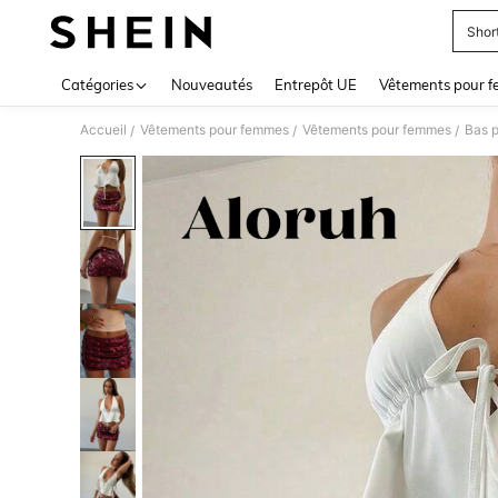
Short
Use up 
Catégories
Nouveautés
Entrepôt UE
Vêtements pour 
Accueil
Vêtements pour femmes
Vêtements pour femmes
Bas 
/
/
/