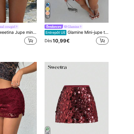
19
tal cowgirl
Glamine
a Jupe mini moulante sexy et scintillante à taille basse, bleue
Glamine Mini-jupe taille basse rouge foncé à paillettes et sequins mélangés, brillante et scintillante, style Y2K, pour l'été, rave, festival, club, soirée, anniversaire, cocktail, vacances et fête
Entrepôt UE
10,99€
Dès