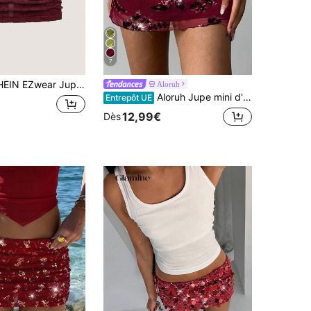
7
r Jupe moulante en dentelle florale bordeaux à plusieurs couches, printemps/été pour femmes
Aloruh
Aloruh Jupe mini d'été à la mode avec broderie perlée
Entrepôt UE
12,99€
Dès