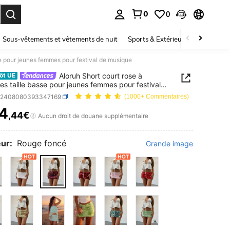
0
0
ouver. Press Enter to select.
Sous-vêtements et vêtements de nuit
Sports & Extérieur
Enfants
sse pour jeunes femmes pour festival de musique
Aloruh Short court rose à
ôt UE
ttes taille basse pour jeunes femmes pour festival
sique
z2408080393347169
(1000+ Commentaires)
4
,44€
ICE AND AVAILABILITY
Aucun droit de douane supplémentaire
ur:
Rouge foncé
Grande image