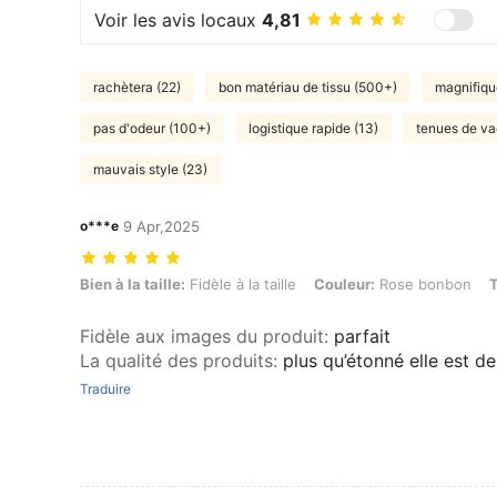
Voir les avis locaux
4,81
rachètera (22)
bon matériau de tissu (500+)
magnifiqu
pas d'odeur (100+)
logistique rapide (13)
tenues de va
mauvais style (23)
o***e
9 Apr,2025
Bien à la taille: Fidèle à la taille, Couleur: Rose bonbon, Taille: S
Bien à la taille:
Fidèle à la taille
Couleur:
Rose bonbon
T
Fidèle aux images du produit
:
parfait
La qualité des produits
:
plus qu’étonné elle est de
Traduire