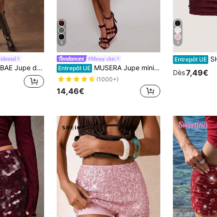
5
5
SHEIN EZwea
cidental
#Messy chic
Entrepôt UE
ée minimaliste de couleur unie pour femmes
MUSERA Jupe mini texturée à paillettes Ibiza, convient pour l'été, les vacances, les clubs, les festivals, les fêtes pailletées, la Saint-Valentin, les vacances de printemps et les festivals
Entrepôt UE
7,49€
Dès
(1000+)
14,46€