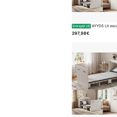
AYYDS Lit escamotable pliant avec matelas – Lit escamotable à roulettes, 190 x 85 x 72 cm, jusqu'à 295 kg, idéal pour les petits a
Entrepôt UE
297,98€