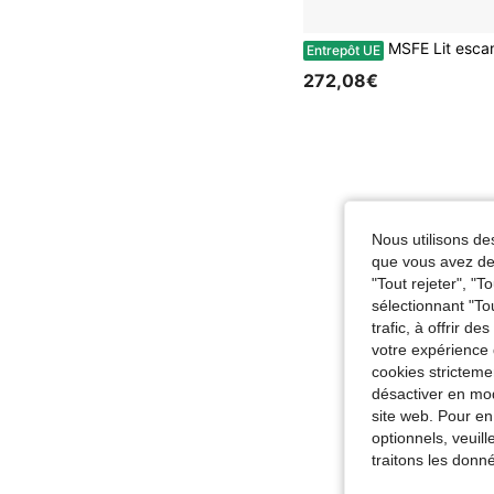
MSFE Lit escamotable pliant avec matelas – Lit escamotable à roulettes, 190 x 85 x 72 cm, jusqu'à 295 kg, idéal pour les petits ap
Entrepôt UE
272,08€
Nous utilisons des
que vous avez dem
"Tout rejeter", "
sélectionnant "To
trafic, à offrir d
votre expérience 
cookies stricteme
désactiver en mod
site web. Pour en
optionnels, veuil
traitons les donn