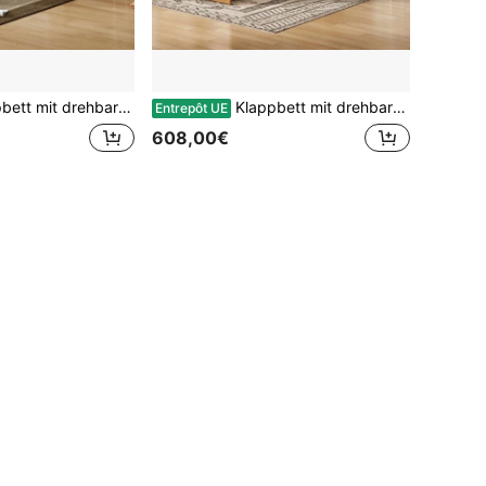
h und Matratze, platzsparendes Schrankbett mit Rollen, ideal für kleine Räume, Gästezimmer und Homeoffice
Klappbett mit drehbarem Schreibtisch und Matratze, platzsparendes Schrankbett mit Rollen, ideal für kleine Räume, Gästezimmer und Homeoffice
Entrepôt UE
608,00€