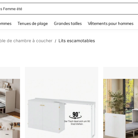
s Femme été
and down arrow keys to navigate search Dernière recherche and Rechercher et Tr
femmes
Tenues de plage
Grandes tailles
Vêtements pour hommes
le de chambre à coucher
Lits escamotables
/