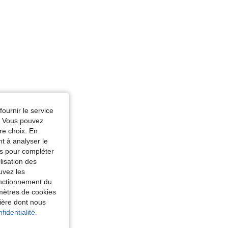
fournir le service
e. Vous pouvez
re choix. En
nt à analyser le
tés pour compléter
lisation des
uvez les
fonctionnement du
amètres de cookies
nière dont nous
fidentialité.