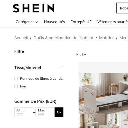
Robe
Use up 
Catégories
Nouveautés
Entrepôt UE
Vêtements pour 
Accueil
Outils & amélioration de l'habitat
Mobilier
Meub
/
/
/
Filtre
Plus
Tissu/matériel
Panneau de fibres à densit
é moyenne
bois
Gamme De Prix (EUR)
Min:
Max:
Ok