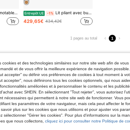
partements, chambres d'amis et bureaux – Multifonctionnel et stable
Lit pliant avec bureau pivotant et matelas, lit mural gain de place sur roulettes, idéal pour les petites pièces, les chambres d'amis et les bureaux à domicile
Entrepôt UE
-1%
429,65€
434,42€
1
1 pages au total
 cookies et des technologies similaires sur notre site web afin de vous 
andé et de vous offrir la meilleure expérience de navigation possibl
Tout accepter" ou définir vos préférences de cookies à tout moment à vot
ut accepter", nous définirons tous les cookies optionnels, qui nous aide
es fonctionnalités améliorées et à personnaliser le contenu et les publici
d'achat avec SHEIN. En sélectionnant "Tout rejeter", vous autorisez l'uti
nt nécessaires qui permettent à notre site web de fonctionner. Vous po
ifiant les paramètres de votre navigateur, mais cela peut affecter le 
 savoir plus sur les cookies que nous utilisons et pour ajuster vos par
lez sélectionner "Gérer les cookies". Pour plus d'informations sur la ma
ées que nous collectons,
cliquez ici pour consulter notre Politique de con