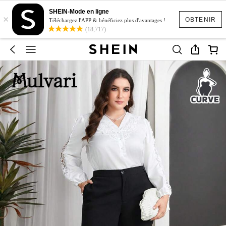
SHEIN-Mode en ligne
×
OBTENIR
Téléchargez l'APP & bénéficiez plus d'avantages !
(18,717)