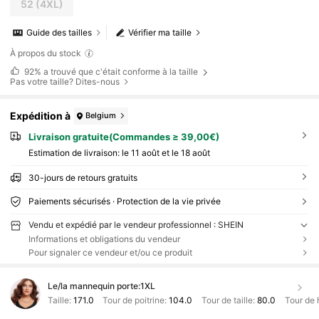
52
(4XL)
Guide des tailles
Vérifier ma taille
À propos du stock
92%
a trouvé que c'était conforme à la taille
Pas votre taille? Dites-nous
Expédition à
Belgium
Livraison gratuite(Commandes ≥ 39,00€)
Estimation de livraison:
le 11 août et le 18 août
30-jours de retours gratuits
Paiements sécurisés · Protection de la vie privée
Vendu et expédié par le vendeur professionnel : SHEIN
Informations et obligations du vendeur
Pour signaler ce vendeur et/ou ce produit
Le/la mannequin porte:
1XL
Taille:
171.0
Tour de poitrine:
104.0
Tour de taille:
80.0
Tour de 