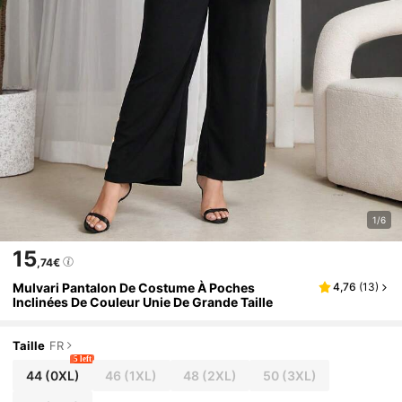
1/6
15
,74€
Mulvari Pantalon De Costume À Poches
4,76
(
13
)
Inclinées De Couleur Unie De Grande Taille
Taille
FR
5 left
44
(0XL)
46
(1XL)
48
(2XL)
50
(3XL)