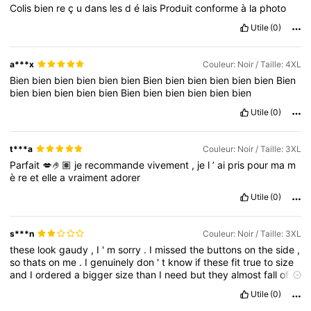
Colis
bien
re
ç
u
dans
les
d
é
lais
Produit
conforme
à
la
photo
Utile
(0)
a***x
Couleur: Noir / Taille: 4XL
Bien
bien
bien
bien
bien
bien
Bien
bien
bien
bien
bien
bien
Bien
bien
bien
bien
bien
bien
Bien
bien
bien
bien
bien
bien
Utile
(0)
t***a
Couleur: Noir / Taille: 3XL
Parfait
💋🤌🏽
je
recommande
vivement
,
je
l
’
ai
pris
pour
ma
m
è
re
et
elle
a
vraiment
adorer
Utile
(0)
s***n
Couleur: Noir / Taille: 3XL
these
look
gaudy
,
I
'
m
sorry
.
I
missed
the
buttons
on
the
side
,
so
thats
on
me
.
I
genuinely
don
'
t
know
if
these
fit
true
to
size
and
I
ordered
a
bigger
size
than
I
need
but
they
almost
fall
off
of
me
and
the
legs
are
wide
wide
.
I
'
m
a
big
girl
,
these
make
Utile
(0)
me
look
bigger
.
not
a
fan
.