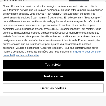
aille. Convient pour le port quotidie
14
n et les déplacements en automne/
Dès
,49€
Nous utilisons des cookies et des technologies similaires sur notre site web afin de
hiver, printemps, mariages et événe
vous fournir le service que vous avez demandé et de vous offrir la meilleure expérience
ments, cérémonies de remise des di
de navigation possible. Vous pouvez "Tout rejeter", "Tout accepter" ou définir vos
plômes, usage professionnel. Pantal
préférences de cookies à tout moment à votre choix. En sélectionnant "Tout accepter",
on noir pour la vie quotidienne, les d
éplacements, la remise des diplôme
nous définirons tous les cookies optionnels, qui nous aident à analyser le trafic, à offrir
s, les études, les enseignants, les ré
des fonctionnalités améliorées et à personnaliser le contenu et les publicités pour
unions, le bureau
compléter votre expérience d'achat avec SHEIN. En sélectionnant "Tout rejeter", vous
autorisez l'utilisation des cookies strictement nécessaires qui permettent à notre site
web de fonctionner. Vous pouvez les désactiver en modifiant les paramètres de votre
navigateur, mais cela peut affecter le fonctionnement du site web. Pour en savoir plus
sur les cookies que nous utilisons et pour ajuster vos paramètres de cookies
optionnels, veuillez sélectionner "Gérer les cookies". Pour plus d'informations sur la
manière dont nous traitons les données que nous collectons,
cliquez ici pour consulter
notre Politique de confidentialité.
#Esthétique old money
Tout rejeter
Rometta Pantalon déco
Entrepôt UE
ntracté droit en tissu texturé de twill
13
Dès
,99€
stretch avec une poche, convenant
pour sortir et se déplacer, grande tai
Tout accepter
17
lle
#Coupe structurée
Gérer les cookies
SHEIN Lady Blazer casu
AJOUTER AU PANIER
Entrepôt UE
al élégant en maille patchwork pour
12
Dès
,99€
femmes grandes tailles, pour l'auto
mne/l'hiver