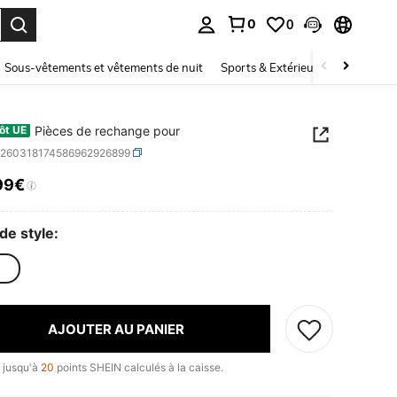
0
0
ouver. Press Enter to select.
Sous-vêtements et vêtements de nuit
Sports & Extérieur
Enfants
Pièces de rechange pour
ôt UE
q260318174586962926899
99€
ICE AND AVAILABILITY
de style:
AJOUTER AU PANIER
 jusqu'à
20
points SHEIN calculés à la caisse.