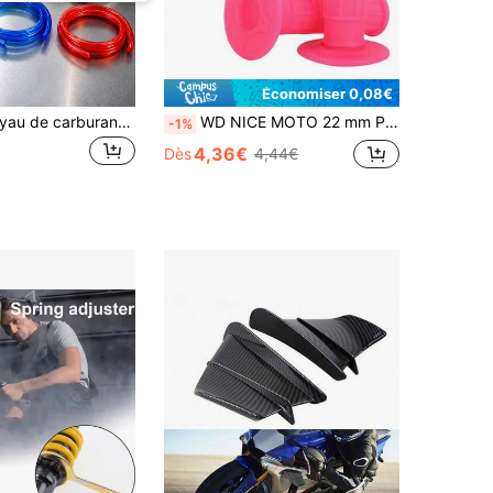
Économiser 0,08€
1 pièce 1m Tuyau de carburant pour moto, tuyau de ligne de carburant d'essence, tuyau d'huile en ligne, tuyau de carburant flexible universel en caoutchouc, ligne de carburateur pour mini moto 50cc-160cc, dirt bike, pit bike, atv quad, scooter, mobylette, go kart, pocket bike, accessoires de moto
WD NICE MOTO 22 mm Poignées de guidon de moto, poignées de guidon de couleur unie avec beignet, convient pour la modification de moto électrique, scooter et pièces de vélo électrique, poignées de guidon en silicone souple de couleur unie, couvre-poignées de guidon en caoutchouc, poignées de guidon universelles pour moto tout-terrain
-1%
4,36€
Dès
4,44€