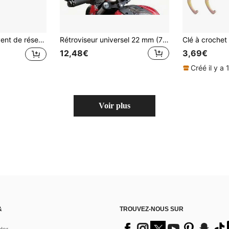
CR CRF Kawasaki KX KLX Suzuki RM RMZ EXC SX PRO BSE ATV
Rétroviseur universel 22 mm (7/8") pour guidon de moto - Rétroviseur usiné CNC, compatible avec la plupart des motos, installation facile, angle de vision réglable, un accessoire esthétique.
12,48€
3,69€
Créé il y a 
Voir plus
&
TROUVEZ-NOUS SUR