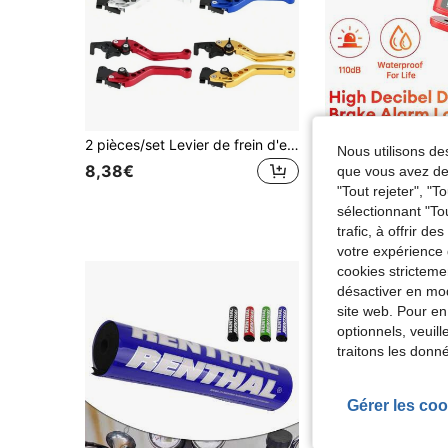
2 pièces/set Levier de frein d'embrayage CNC 6 vitesses - Poignée Bullhorn réglable, en alliage d'aluminium CNC, convient pour le système de frein à disque avant/tambour arrière/double disque, universel pour , scooter, vélo électrique, vélo tout-terrain, compatible avec Tank 200 EFI, Vitacci TANK 200, Nmax et autres modèles, accessoires de frein à disque avant et arrière pour
Nous utilisons des
8,38€
12,77€
que vous avez dem
"Tout rejeter", "
sélectionnant "To
trafic, à offrir d
votre expérience 
cookies stricteme
désactiver en mod
site web. Pour en
optionnels, veuil
traitons les donn
Gérer les coo