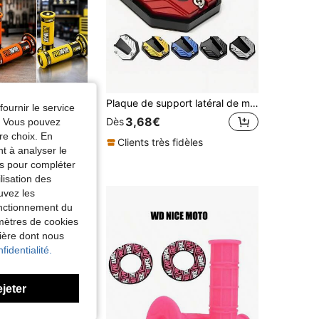
Poignées de guidon antidérapantes universelles pour moto avec capuchons d'extrémité, housses de poignée à enfiler, convient pour moto tout-terrain, moto de pit, VTT, quad, scooter, moto à 4 roues, kart, motocross, course d'endurance, cruiser, moto de rue, moto légère, moto de sport, 1 paire de poignées de guidon antidérapantes pour accélérateur
Plaque de support latéral de moto, plaque d'extension de support latéral antidérapante, extension de béquille agrandie pour moto & vélo, base de support antidérapante, plaque d'extension de support latéral avec conception agrandie stable, accessoires de moto pour support de stationnement
fournir le service
3,68€
Dès
e. Vous pouvez
re choix. En
Clients très fidèles
nt à analyser le
tés pour compléter
lisation des
uvez les
fonctionnement du
amètres de cookies
nière dont nous
fidentialité.
ejeter