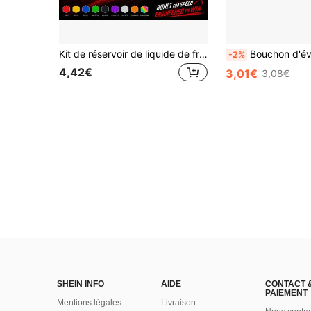
Kit de réservoir de liquide de frein universel pour moto | Tasse de maître-cylindre de frein transparente avec marquages de niveau Max/Min | Tasse d'huile étanche avec bouchon CNC, convient aux motos de sport de rue, scooters, VTT
Bouchon d'évent de réservoir de carburant universel pour YZ WR 
-2%
4,42€
3,01€
3,08€
SHEIN INFO
AIDE
CONTACT 
PAIEMENT
Mentions légales
Livraison