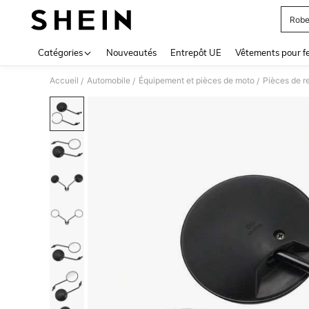
Robe
Use up 
Catégories
Nouveautés
Entrepôt UE
Vêtements pour 
Accueil
Automobile
Équipement et pièces de moto
Pièces de r
/
/
/