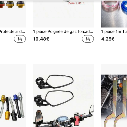
PowerMotor 1 set Protecteur de crash universel pour moto, protecteur de fourche avant en aluminium, protection de roue de moto, curseur de capuchon de crash
1 pièce Poignée de gaz torsadée de moto/moto tout-terrain de 7/8" (22 mm), poignée de gaz visible universelle, accélérateur, poignée de moto, assemblage de poignée de gaz à torsion rapide en alliage d'aluminium CNC, compatible avec CRF CR YZ EXC SSR TTR DRZ DR RM CRF50 X
16,48€
4,25€