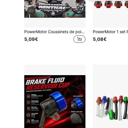
PowerMotor Coussinets de poitrine en mousse pour barre transversale de moto, protecteur de poitrine en éponge, protecteur de barre transversale de guidon adapté pour coussinet de guidon de vélo, protecteur de poitrine croisé de moto adapté pour CRF YZF RMZ DRZ WRF moto tout-terrain
5,09€
5,08€