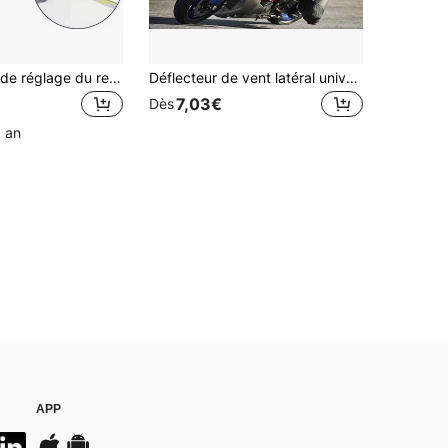
Clé à crochet de réglage du ressort d'amortisseur de moto, outil de réglage de la précharge du ressort hélicoïdal électrolytique multicolore, outil de réglage de suspension universel pour motos, scooters, véhicules tout-terrain
Déflecteur de vent latéral universel pour , aileron latéral de voiture de course, carénage de flux d'air universel, plaque de turbulence de vent latéral, aile de flux d'air
7,03€
Dès
1 an
APP