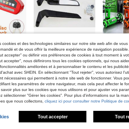
Verrou de frein à disque pour roue de moto vélo, verrou de antivol moto, verrou électronique étanche avec alarme sonore 110 dB, verrou de disque pour moto, vélo, vélo électrique, équipement antivol essentiel pour la conduite
Kit de rétroviseurs arrière invisible Winglet pour Kawasaki Z900 Z650 2021 2022 2023, rétroviseurs réglables
 cookies et des technologies similaires sur notre site web afin de vous 
12,27€
5,98€
andé et de vous offrir la meilleure expérience de navigation possibl
Tout accepter" ou définir vos préférences de cookies à tout moment à vot
ut accepter", nous définirons tous les cookies optionnels, qui nous aide
es fonctionnalités améliorées et à personnaliser le contenu et les publici
d'achat avec SHEIN. En sélectionnant "Tout rejeter", vous autorisez l'uti
nt nécessaires qui permettent à notre site web de fonctionner. Vous po
ifiant les paramètres de votre navigateur, mais cela peut affecter le 
 savoir plus sur les cookies que nous utilisons et pour ajuster vos par
lez sélectionner "Gérer les cookies". Pour plus d'informations sur la ma
ées que nous collectons,
cliquez ici pour consulter notre Politique de con
kies
Tout accepter
Tout r