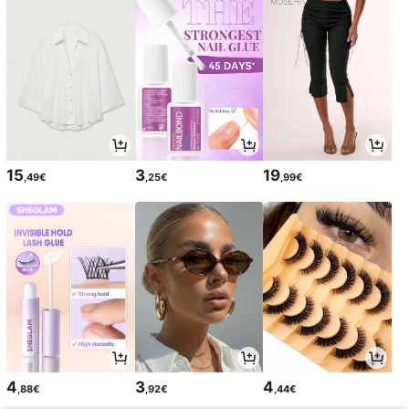
15
3
19
,49€
,25€
,99€
4
3
4
,88€
,92€
,44€