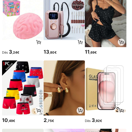
3
13
11
Dès
,24€
,80€
,69€
10
2
3
,49€
,75€
Dès
,92€