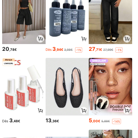
20
3
27
,78€
Dès
,94€
,71€
3,98€
27,99€
-1%
-1%
3
13
5
Dès
,48€
,36€
,00€
5,88€
-14%