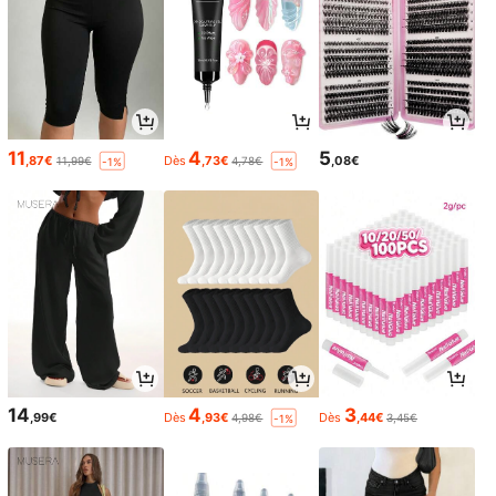
11
4
5
,87€
Dès
,73€
,08€
11,99€
4,78€
-1%
-1%
14
4
3
,99€
Dès
,93€
Dès
,44€
4,98€
3,45€
-1%