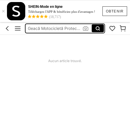
Echipament Motocicleta Femei
SHEIN-Mode en ligne
×
Urechi De Pisică Cască Moto
OBTENIR
Téléchargez l'APP & bénéficiez plus d'avantages !
(18,717)
Geacă Motocicletă Protectie
Motorcycle Jacket
Cizme Moto
Echipament Motocicleta Femei
Aucun article trouvé.