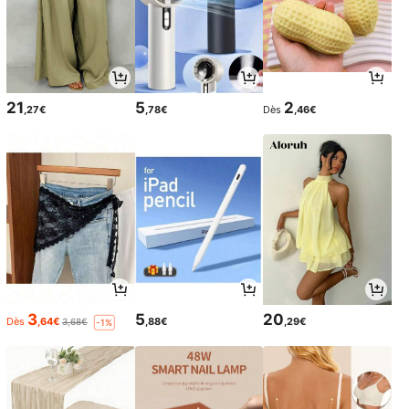
21
5
2
,27€
,78€
Dès
,46€
3
5
20
Dès
,64€
,88€
,29€
3,68€
-1%