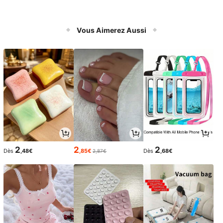
Vous Aimerez Aussi
2
2
2
Dès
,48€
,85€
Dès
,68€
2,87€