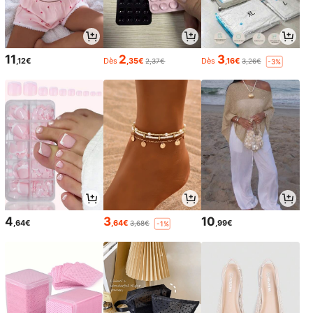
11
2
3
,12€
Dès
,35€
Dès
,16€
2,37€
3,26€
-3%
4
3
10
,64€
,64€
,99€
3,68€
-1%