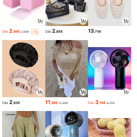
2
2
13
Dès
,65€
Dès
,85€
,75€
2,68€
-1%
2
11
3
Dès
,83€
,38€
Dès
,74€
11,49€
3,75€