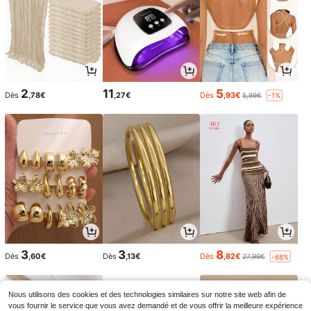
2
11
5
Dès
,78€
,27€
Dès
,93€
5,99€
-1%
3
3
8
Dès
,60€
Dès
,13€
Dès
,82€
27,99€
-68%
Nous utilisons des cookies et des technologies similaires sur notre site web afin de
vous fournir le service que vous avez demandé et de vous offrir la meilleure expérience