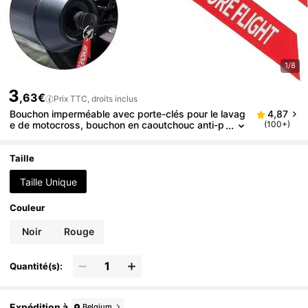
1/8
3
,63€
Prix TTC, droits inclus
Bouchon imperméable avec porte-clés pour le lavag
4,87
e de motocross, bouchon en caoutchouc anti-p
(100+)
oussière, bouchon de lavage de tuyau, protecte
ur de tuyau pour les motos de motocross
Taille
Taille Unique
Couleur
Noir
Rouge
Quantité(s):
Expédition à
Belgium