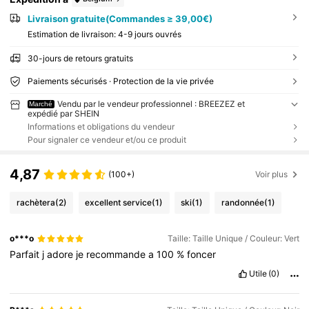
Livraison gratuite(Commandes ≥ 39,00€)
Estimation de livraison:
4-9 jours ouvrés
30-jours de retours gratuits
Paiements sécurisés · Protection de la vie privée
Vendu par le vendeur professionnel : BREEZEZ et
Marché
expédié par SHEIN
Informations et obligations du vendeur
Pour signaler ce vendeur et/ou ce produit
4,87
(100+)
Voir plus
rachètera
(2)
excellent service
(1)
ski
(1)
randonnée
(1)
o***o
Taille: Taille Unique / Couleur: Vert
Parfait
j
adore
je
recommande
a
100
%
foncer
Utile
(0)