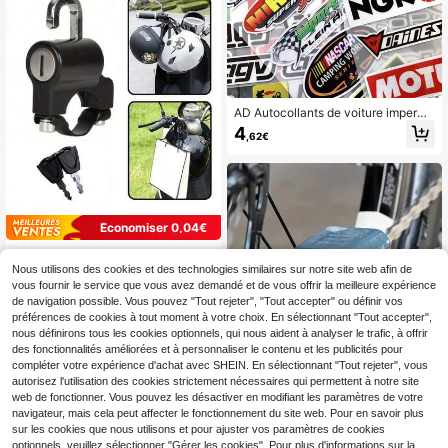
AD Autocollants de voiture impermé
ables, anti-UV, réfléchissants, auto
4
,62€
collants de parrainage pour , autoco
llants pour casque, décoration de v
éhicule électrique et , réparation de
s rayures
Économiser 0,04€
1 pièce Antivol de casque de moto,
accessoires de casque de moto, ant
Nous utilisons des cookies et des technologies similaires sur notre site web afin de
3
,74€
-1%
3,78€
ivol de casque de vélo, antivol de c
vous fournir le service que vous avez demandé et de vous offrir la meilleure expérience
asque de moto électrique, collier de
de navigation possible. Vous pouvez "Tout rejeter", "Tout accepter" ou définir vos
serrage de 22-28 mm pour guidon,
préférences de cookies à tout moment à votre choix. En sélectionnant "Tout accepter",
accessoires de verrouillage de scoo
nous définirons tous les cookies optionnels, qui nous aident à analyser le trafic, à offrir
ter
des fonctionnalités améliorées et à personnaliser le contenu et les publicités pour
compléter votre expérience d'achat avec SHEIN. En sélectionnant "Tout rejeter", vous
autorisez l'utilisation des cookies strictement nécessaires qui permettent à notre site
1 pièce Brosse de nettoyage de cha
web de fonctionner. Vous pouvez les désactiver en modifiant les paramètres de votre
îne de vélo - Nettoie facilement les
4
navigateur, mais cela peut affecter le fonctionnement du site web. Pour en savoir plus
Dès
,44€
4,48€
motos tout-terrain, fabriquée en ma
sur les cookies que nous utilisons et pour ajuster vos paramètres de cookies
tériau ABS, élimine rapidement la sa
optionnels, veuillez sélectionner "Gérer les cookies". Pour plus d'informations sur la
leté et la graisse sur les chaînes de