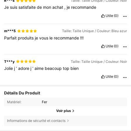
R***s
Taille: Taille Unique / Couleur: Noir
Je
suis
satisfaite
de
mon
achat
,
je
recommande
Utile
(0)
m***5
Taille: Taille Unique / Couleur: Bleu azur
Parfait
produits
je
vous
le
recommande
!!!
Utile
(0)
T***y
Taille: Taille Unique / Couleur: Noir
Jolie
j
’
adore
j
’
aime
beacoup
top
bien
Utile
(0)
Détails Du Produit
Matériel:
Fer
Voir plus
Informations de sécurité et contacts