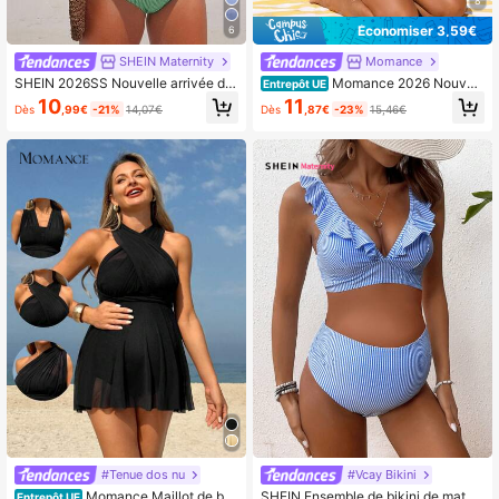
8
Économiser 3,59€
6
SHEIN Maternity
Momance
SHEIN 2026SS Nouvelle arrivée de
Momance 2026 Nouvell
Entrepôt UE
maillots de bain pour femmes pour l
e arrivée de maillots de bain pour fe
10
11
Dès
,99€
-21%
14,07€
Dès
,87€
-23%
15,46€
es vacances, les rendez-vous, l'Oc
mmes, convenant pour l'école, les v
cident, les croisières, la plage, les îl
acances, les rendez-vous, le thé de
es, les road trips, toutes les saisons,
l'après-midi, l'Occident, les croisièr
les festivals de musique, les vacanc
es, la plage, les îles, les road trips, t
es bohèmes, les vacances bohème
outes les saisons, les festivals de m
s, l'automne décontracté bohème Y
usique, les vacances bohèmes, les
2K, l'été décontracté à la plage, le
vacances bohémiennes, l'automne
maillot de bain de maternité à carre
cool, le style boho occidental, 1 piè
aux
ce ensemble de tankini de maternit
é élégant à rayures et à volants pou
r les vacances à la plage. Maillot de
bain une pièce modeste, robe de ba
in, maillot de bain une pièce avec ju
pe, ensemble de maternité 2 pièces,
maillots de bain de maternité, maillo
ts de bain modestes pour femmes, v
êtements de plage tankini pour fem
mes
#Tenue dos nu
#Vcay Bikini
Momance Maillot de bai
SHEIN Ensemble de bikini de mater
Entrepôt UE