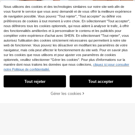
Nous utilisons des cookies et des technologies similaires sur notre site web afin de
vous fournir le service que vous avez demandé et de vous offrir la meilleure expérience
de navigation possible. Vous pouvez "Tout rejeter", "Tout accepter" ou définir vos
préférences de cookies à tout moment à votre choix. En sélectionnant "Tout accepter",
nous définirons tous les cookies optionnels, qui nous aident à analyser le trafic, à offrir
des fonctionnalités améliorées et à personnaliser le contenu et les publicités pour
compléter votre expérience d'achat avec SHEIN. En sélectionnant "Tout rejeter", vous
autorisez l'utilisation des cookies strictement nécessaires qui permettent à notre site
web de fonctionner. Vous pouvez les désactiver en modifiant les paramètres de votre
navigateur, mais cela peut affecter le fonctionnement du site web. Pour en savoir plus
sur les cookies que nous utilisons et pour ajuster vos paramètres de cookies
optionnels, veuillez sélectionner "Gérer les cookies". Pour plus d'informations sur la
manière dont nous traitons les données que nous collectons,
cliquez ici pour consulter
notre Politique de confidentialité.
7
Tout rejeter
Tout accepter
Momance
Momance Maillot de bai
Swim Vcay
Entrepôt UE
n une pièce décontracté de plage d
AJOUTER AU
14
Swim Vcay Maillot de ba
Gérer les cookies
Entrepôt UE
CRAQUEZ DES MAINTENANT
,95€
e vacances avec volants rayés pou
in une pièce pour femme enceinte d
PANIER
#1 BEST-SELLERS
de Maillots de maternité une pièce
r femme enceinte
e couleur unie d'été avec dentelle e
(1000+)
t volants, maillot de bain pour femm
16
e enceinte
,82€
-1%
16,99€