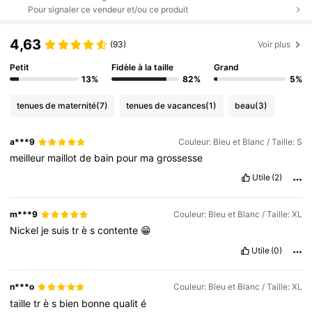
Pour signaler ce vendeur et/ou ce produit
4,63
(93)
Voir plus
Petit
Fidèle à la taille
Grand
13%
82%
5%
tenues de maternité
(7)
tenues de vacances
(1)
beau
(3)
a***9
Couleur: Bleu et Blanc / Taille: S
meilleur
maillot
de
bain
pour
ma
grossesse
Utile
(2)
m***9
Couleur: Bleu et Blanc / Taille: XL
Nickel
je
suis
tr
è
s
contente
😁
Utile
(0)
n***o
Couleur: Bleu et Blanc / Taille: XL
taille
tr
è
s
bien
bonne
qualit
é