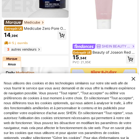
Medicube
Medicube Zero Pore On
Entrepôt UE
e Day Cream 50ML Crème Anti Por
14
,39€
es Hydratante Korean Skincare Por
e Tightening Cream Niacinamide Cr
4-5 j. ouvrés
eam BHA Cream Kbeauty Soin Visa
SHEIN BEAUTY - BRANDS
3
autres vendeurs
ge Pour Peau Mixte Grasse Imperfe
Beauty of Joseon Red B
Entrepôt UE
ctions Glow Skin Glass Skin Skin T
15
ean Water Gel Moisturizer 100 ml –
,34€
exture Care Sebum Control Cream
Moisturizer, Hydrating, For Oily Ski
PVC: 21,95€
n, Pink, Red Bean Extract, Suitable
For Daily Skincare Routine
Nous utilisons des cookies et des technologies similaires sur notre site web afin de
vous fournir le service que vous avez demandé et de vous offrir la meilleure expérience
de navigation possible. Vous pouvez "Tout rejeter", "Tout accepter" ou définir vos
préférences de cookies à tout moment à votre choix. En sélectionnant "Tout accepter",
nous définirons tous les cookies optionnels, qui nous aident à analyser le trafic, à offrir
des fonctionnalités améliorées et à personnaliser le contenu et les publicités pour
compléter votre expérience d'achat avec SHEIN. En sélectionnant "Tout rejeter", vous
autorisez l'utilisation des cookies strictement nécessaires qui permettent à notre site
web de fonctionner. Vous pouvez les désactiver en modifiant les paramètres de votre
navigateur, mais cela peut affecter le fonctionnement du site web. Pour en savoir plus
sur les cookies que nous utilisons et pour ajuster vos paramètres de cookies
optionnels, veuillez sélectionner "Gérer les cookies". Pour plus d'informations sur la