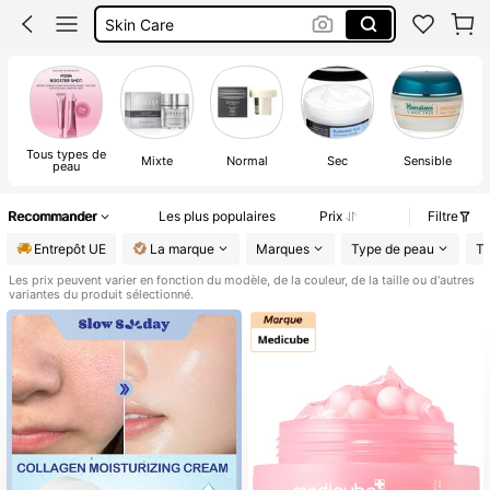
Skin Care
Crème Hydratante
Medicube
Tous types de
Mixte
Normal
Sec
Sensible
peau
Recommander
Les plus populaires
Prix
Filtre
Entrepôt UE
La marque
Marques
Type de peau
T
Les prix peuvent varier en fonction du modèle, de la couleur, de la taille ou d'autres
variantes du produit sélectionné.