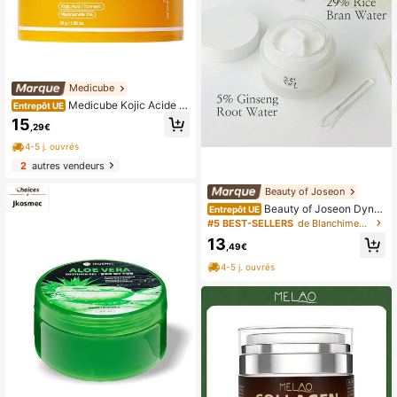
Medicube
Medicube Kojic Acide T
Entrepôt UE
urmeric Vita Capsule Cream 53g -
15
,29€
Crème capsule Vita à l'acide kojiqu
e et au curcuma
4-5 j. ouvrés
2
autres vendeurs
Beauty of Joseon
Beauty of Joseon Dynas
Entrepôt UE
ty Cream 50ML - Crème anti-âge
#5 BEST-SELLERS
de Blanchiment Hydratants
13
,49€
4-5 j. ouvrés