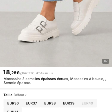
1/7
18
,28€
Prix TTC, droits inclus
Mocassins à semelles épaisses écrues, Mocassins à boucle, ,
Semelle épaisse.
Taille
Défaut
EUR36
EUR37
EUR38
EUR39
EUR40
EUR41