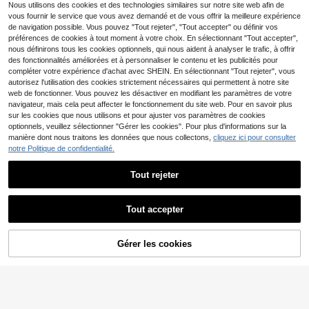
s dorés – Chaussures à plateforme
13
Nous utilisons des cookies et des technologies similaires sur notre site web afin de
,78€
-12%
15,74€
élégantes à enfiler
vous fournir le service que vous avez demandé et de vous offrir la meilleure expérience
de navigation possible. Vous pouvez "Tout rejeter", "Tout accepter" ou définir vos
préférences de cookies à tout moment à votre choix. En sélectionnant "Tout accepter",
nous définirons tous les cookies optionnels, qui nous aident à analyser le trafic, à offrir
des fonctionnalités améliorées et à personnaliser le contenu et les publicités pour
compléter votre expérience d'achat avec SHEIN. En sélectionnant "Tout rejeter", vous
autorisez l'utilisation des cookies strictement nécessaires qui permettent à notre site
web de fonctionner. Vous pouvez les désactiver en modifiant les paramètres de votre
navigateur, mais cela peut affecter le fonctionnement du site web. Pour en savoir plus
sur les cookies que nous utilisons et pour ajuster vos paramètres de cookies
optionnels, veuillez sélectionner "Gérer les cookies". Pour plus d'informations sur la
manière dont nous traitons les données que nous collectons,
cliquez ici pour consulter
notre Politique de confidentialité.
Économiser 0,54€
NÖISTA
Tout rejeter
Nöista Mule à bride arrière effet mar
ron avec un nœud à l'avant et une
#1 BEST-SELLERS
de Bureau Chaussures mocassins pour femmes
couture froncée pour un aspect arti
Tout accepter
18
,24€
-2%
18,78€
sanal. Son silhouette plate et décon
tractée allie confort et style sans eff
ort pour un port quotidien. Un desig
Mocassins plats élégants à enfiler p
Gérer les cookies
AJOUTER AU PANIER
14
n polyvalent et sophistiqué, parfait
our femmes, chaussures décontract
,65€
pour rehausser n'importe quelle ten
ées classiques confortables à seme
ue décontractée.
lle souple, ballerines légères polyva
lentes pour le bureau, les trajets & l
e port quotidien