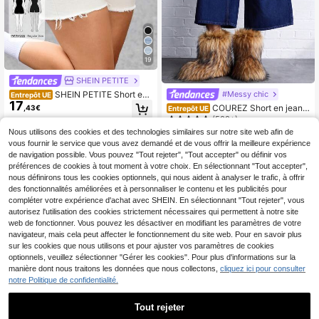
19
SHEIN PETITE
SHEIN PETITE Short en j
#Messy chic
Entrepôt UE
17
ean simple de couleur unie avec ou
COUREZ Short en jean a
,43€
Entrepôt UE
rlet effiloché, à la mode et polyvale
mple à taille basse, en coton, style
(500+)
nt, pour femmes de petite taille
Y2K, jambes larges, ample, pour l'ét
23
Nous utilisons des cookies et des technologies similaires sur notre site web afin de
Dès
,70€
é et le printemps
vous fournir le service que vous avez demandé et de vous offrir la meilleure expérience
de navigation possible. Vous pouvez "Tout rejeter", "Tout accepter" ou définir vos
préférences de cookies à tout moment à votre choix. En sélectionnant "Tout accepter",
nous définirons tous les cookies optionnels, qui nous aident à analyser le trafic, à offrir
des fonctionnalités améliorées et à personnaliser le contenu et les publicités pour
compléter votre expérience d'achat avec SHEIN. En sélectionnant "Tout rejeter", vous
autorisez l'utilisation des cookies strictement nécessaires qui permettent à notre site
web de fonctionner. Vous pouvez les désactiver en modifiant les paramètres de votre
navigateur, mais cela peut affecter le fonctionnement du site web. Pour en savoir plus
sur les cookies que nous utilisons et pour ajuster vos paramètres de cookies
optionnels, veuillez sélectionner "Gérer les cookies". Pour plus d'informations sur la
manière dont nous traitons les données que nous collectons,
cliquez ici pour consulter
notre Politique de confidentialité.
Tout rejeter