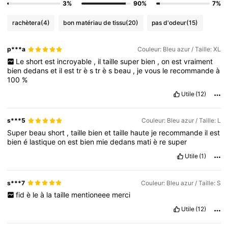
3%
90%
7%
rachètera
(4)
bon matériau de tissu
(20)
pas d'odeur
(15)
p***a
Couleur: Bleu azur / Taille: XL
Le
short
est
incroyable
,
il
taille
super
bien
,
on
est
vraiment
bien
dedans
et
il
est
tr
è
s
tr
è
s
beau
,
je
vous
le
recommande
à
100
%
Utile
(12)
s***5
Couleur: Bleu azur / Taille: L
Super
beau
short
,
taille
bien
et
taille
haute
je
recommande
il
est
bien
é
lastique
on
est
bien
mie
dedans
mati
è
re
super
Utile
(1)
s***7
Couleur: Bleu azur / Taille: S
fid
è
le
à
la
taille
mentioneee
merci
Utile
(12)