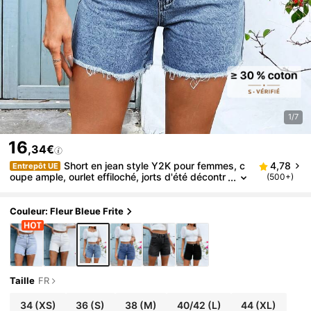
1/7
16
,34€
Short en jean style Y2K pour femmes, c
4,78
Entrepôt UE
oupe ample, ourlet effiloché, jorts d'été décontr
(500+)
actés
Couleur: Fleur Bleue Frite
Taille
FR
34
(XS)
36
(S)
38
(M)
40/42
(L)
44
(XL)