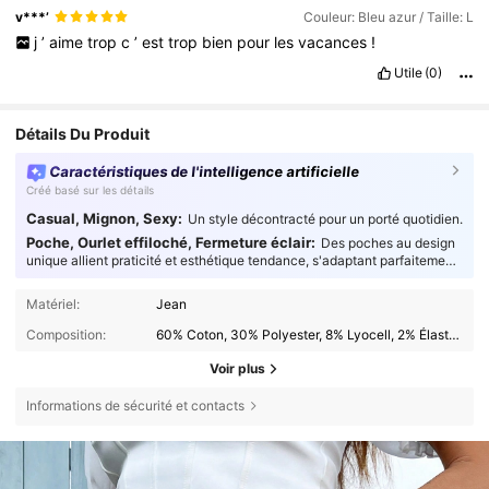
v***’
Couleur: Bleu azur / Taille: L
j
’
aime
trop
c
’
est
trop
bien
pour
les
vacances
!
Utile
(0)
Détails Du Produit
Caractéristiques de l'intelligence artificielle
Créé basé sur les détails
Casual, Mignon, Sexy:
Un style décontracté pour un porté quotidien.
Poche, Ourlet effiloché, Fermeture éclair:
Des poches au design
unique allient praticité et esthétique tendance, s'adaptant parfaitement
à toutes les occasions.
Matériel:
Jean
Composition:
60% Coton, 30% Polyester, 8% Lyocell, 2% Élasthanne
Voir plus
Informations de sécurité et contacts