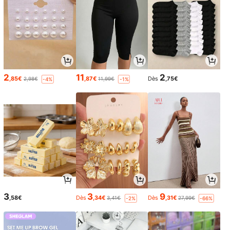
2
11
2
,85€
,87€
Dès
,75€
2,98€
11,99€
-4%
-1%
3
3
9
,58€
Dès
,34€
Dès
,31€
3,41€
27,99€
-2%
-66%