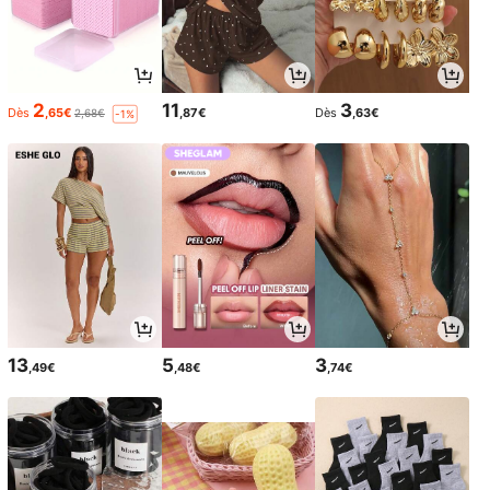
2
11
3
Dès
,65€
,87€
Dès
,63€
2,68€
-1%
13
5
3
,49€
,48€
,74€