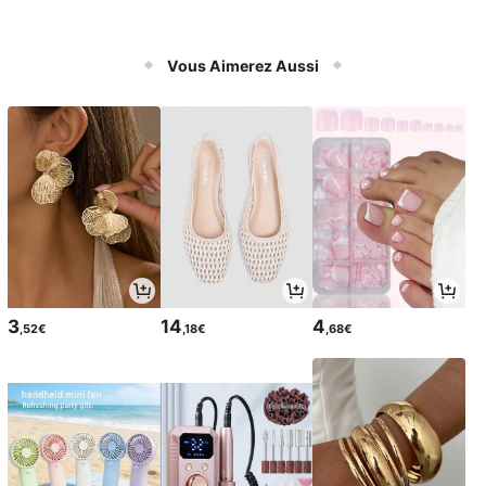
Vous Aimerez Aussi
3
14
4
,52€
,18€
,68€