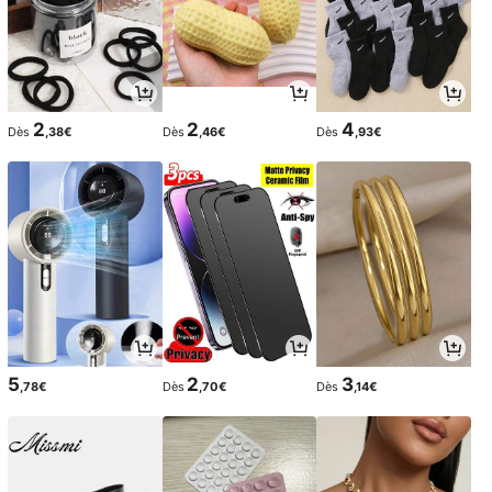
2
2
4
Dès
,38€
Dès
,46€
Dès
,93€
5
2
3
,78€
Dès
,70€
Dès
,14€