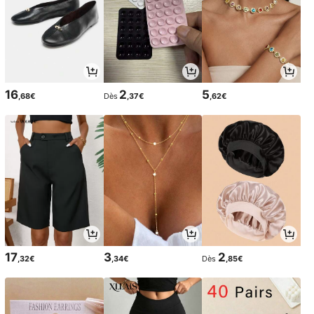
16
2
5
,68€
Dès
,37€
,62€
17
3
2
,32€
,34€
Dès
,85€