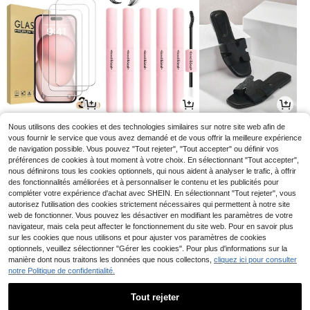
3
3
13
Nous utilisons des cookies et des technologies similaires sur notre site web afin de
Dès
,98€
Dès
,25€
,38€
vous fournir le service que vous avez demandé et de vous offrir la meilleure expérience
de navigation possible. Vous pouvez "Tout rejeter", "Tout accepter" ou définir vos
préférences de cookies à tout moment à votre choix. En sélectionnant "Tout accepter",
nous définirons tous les cookies optionnels, qui nous aident à analyser le trafic, à offrir
des fonctionnalités améliorées et à personnaliser le contenu et les publicités pour
compléter votre expérience d'achat avec SHEIN. En sélectionnant "Tout rejeter", vous
autorisez l'utilisation des cookies strictement nécessaires qui permettent à notre site
web de fonctionner. Vous pouvez les désactiver en modifiant les paramètres de votre
navigateur, mais cela peut affecter le fonctionnement du site web. Pour en savoir plus
sur les cookies que nous utilisons et pour ajuster vos paramètres de cookies
optionnels, veuillez sélectionner "Gérer les cookies". Pour plus d'informations sur la
manière dont nous traitons les données que nous collectons,
cliquez ici pour consulter
notre Politique de confidentialité.
21
3
2
,77€
,84€
Dès
,48€
Tout rejeter