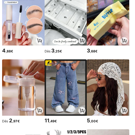
4
3
3
,88€
Dès
,25€
,68€
2
11
5
Dès
,97€
,49€
,00€