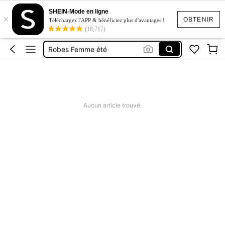
Maillot De Bain Femme
SHEIN-Mode en ligne
×
Squishy
OBTENIR
Téléchargez l'APP & bénéficiez plus d'avantages !
(18,717)
Maillot De Bain 2 Pieces
Robes Femme été
Short Femme été
Maillot De Bain Femme
Squishy
Aucun article trouvé.