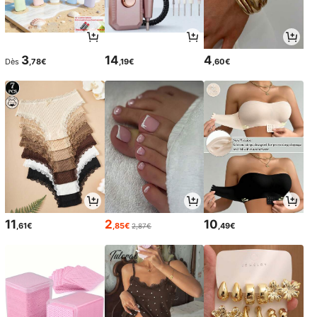
3
14
4
Dès
,78€
,19€
,60€
11
2
10
,61€
,85€
,49€
2,87€