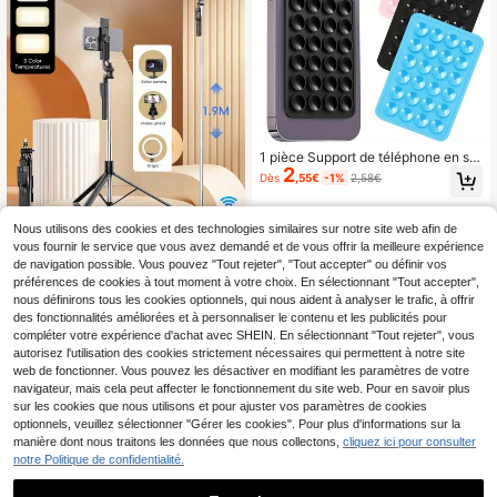
1 pièce Support de téléphone en sili
2
cone carré multifonctionnel à 24 tro
Dès
,55€
-1%
2,58€
us avec ventouse. Adhésion forte, c
onvient à divers scénarios, empêch
e le téléphone de tomber.
Nous utilisons des cookies et des technologies similaires sur notre site web afin de
vous fournir le service que vous avez demandé et de vous offrir la meilleure expérience
de navigation possible. Vous pouvez "Tout rejeter", "Tout accepter" ou définir vos
préférences de cookies à tout moment à votre choix. En sélectionnant "Tout accepter",
Trépied Perche à Selfie Bluetooth S
12
ans Fil 1,9m, Supporte Deux Téléph
nous définirons tous les cookies optionnels, qui nous aident à analyser le trafic, à offrir
Dès
,25€
ones, Support de Téléphone Portabl
des fonctionnalités améliorées et à personnaliser le contenu et les publicités pour
e en Acier Inoxydable Rotatif à 36
compléter votre expérience d'achat avec SHEIN. En sélectionnant "Tout rejeter", vous
0°, Léger et Facile à Transporter, Co
autorisez l'utilisation des cookies strictement nécessaires qui permettent à notre site
nvient aux Smartphones et Android,
web de fonctionner. Vous pouvez les désactiver en modifiant les paramètres de votre
Parfait pour les Voyages et les Selfi
navigateur, mais cela peut affecter le fonctionnement du site web. Pour en savoir plus
es
sur les cookies que nous utilisons et pour ajuster vos paramètres de cookies
optionnels, veuillez sélectionner "Gérer les cookies". Pour plus d'informations sur la
manière dont nous traitons les données que nous collectons,
cliquez ici pour consulter
notre Politique de confidentialité.