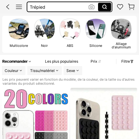
Support Telephone Vélo
Support Téléphone Moto
Trepied Telephone
Alliage
Multicolore
Noir
ABS
Silicone
d'aluminium
Recommander
Les plus populaires
Prix
Filtre
Couleur
Tissu/matériel
Sexe
Les prix peuvent varier en fonction du modèle, de la couleur, de la taille ou d'autres
variantes du produit sélectionné.