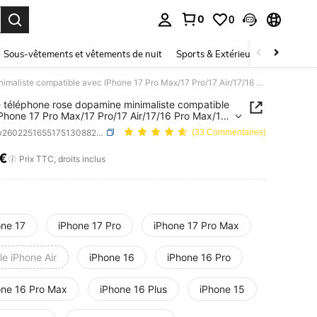
0
0
ouver. Press Enter to select.
Sous-vêtements et vêtements de nuit
Sports & Extérieur
Enfants
Étui de téléphone rose dopamine minimaliste compatible avec IPhone 17 Pro Max/17 Pro/17 Air/17/16 Pro Max/16 Pro/16/16 Plus/15/15 Pro Max/15 Pro/15 Plus/11/12/13/14 Pro Max/12 Pro/12 Pro Max/13 Pro/13 Pro Max/7 Plus/14 Pro/14 Pro Max/14 Plus. Coque souple, design créatif pour hommes et femmes
e téléphone rose dopamine minimaliste compatible
Phone 17 Pro Max/17 Pro/17 Air/17/16 Pro Max/16
/16 Plus/15/15 Pro Max/15 Pro/15
SKU: sw260225165517513088234
(33 Commentaires)
1/12/13/14 Pro Max/12 Pro/12 Pro Max/13 Pro/13
x/7 Plus/14 Pro/14 Pro Max/14 Plus. Coque
8€
ICE AND AVAILABILITY
Prix TTC, droits inclus
, design créatif pour hommes et femmes
one 17
iPhone 17 Pro
iPhone 17 Pro Max
e iPhone Air
iPhone 16
iPhone 16 Pro
one 16 Pro Max
iPhone 16 Plus
iPhone 15