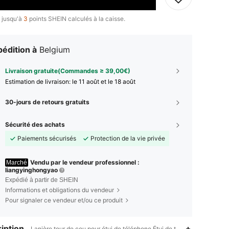
 jusqu'à
3
points SHEIN calculés à la caisse.
édition à
Belgium
Livraison gratuite(Commandes ≥ 39,00€)
Estimation de livraison:
le 11 août et le 18 août
30-jours de retours gratuits
Sécurité des achats
Paiements sécurisés
Protection de la vie privée
Vendu par le vendeur professionnel :
Marché
liangyinghongyao
Expédié à partir de SHEIN
Informations et obligations du vendeur
Pour signaler ce vendeur et/ou ce produit
iption
Lanière tour de cou pour étui de téléphone,Étui de téléphone avec c