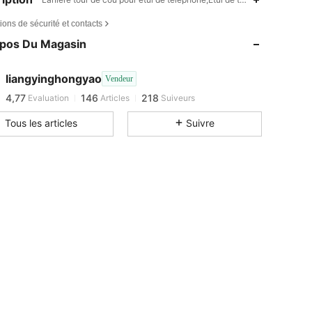
4,77
146
218
ions de sécurité et contacts
4,77
146
218
opos Du Magasin
4,77
146
218
4,77
146
218
liangyinghongyao
Vendeur
4,77
146
218
Evaluation
Articles
Suiveurs
d***j
est en train de naviguer
Tous les articles
Suivre