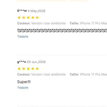
S***m
4 May,2026
Couleur: Version rose améliorée, Taille: iPhone 17 Pro Max
Couleur:
Version rose améliorée
Taille:
iPhone 17 Pro Ma
🥰🥰🥰🥰🥰🥰🥰🥰🥰🥰🥰🥰🥰🥰🥰🥰🥰🥰🥰🥰🥰🥰🥰
Traduire
g***n
29 Jun,2026
Couleur: Version rose améliorée, Taille: iPhone 17 Pro Max
Couleur:
Version rose améliorée
Taille:
iPhone 17 Pro Ma
Super!!!
Traduire