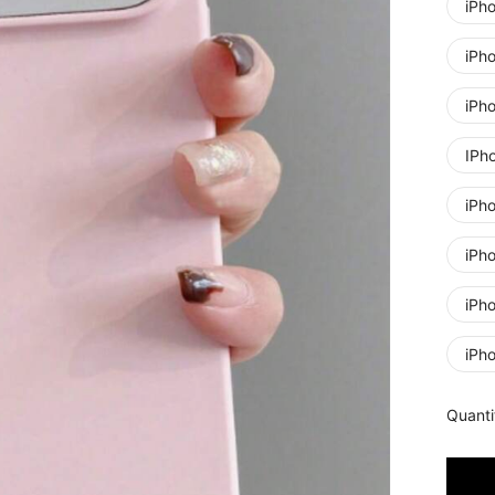
iPh
iPh
iPh
IPh
iPh
iPh
iPh
iPh
Quanti