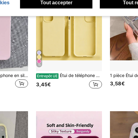
kies
Tout accepter
Tout r
19
1 pièce Étui de téléphone en silicone TPU mat de couleur unie avec design en forme de cœur rose, découpe pour appareil photo, grande ouverture, protection antichoc, compatible avec iPhone 17/16/15/14/13/12/11/XSMAX/X/XS/XR/7PLUS/8PLUS/7/8. Cadeau de printemps, Pâques, fête des mères, anniversaire pour les femmes
Étui de téléphone en silicone TPU de couleur unie antichoc, en silicone liquide véritable de couleur jaune crème. Le TPU empêche le jaunissement et offre une protection de niveau doux. Compatible avec iPhone. Cadeau de printemps pastel pour anniversaire
Entrepôt UE
3,58€
3,45€