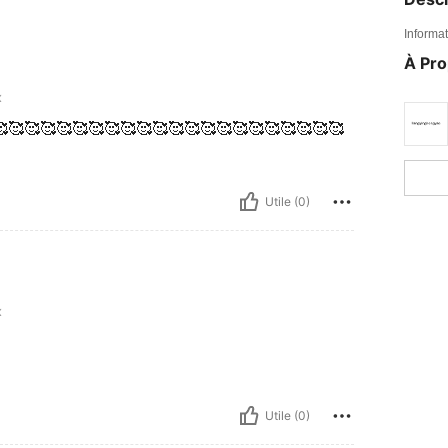
Informat
À Pr
x
🥰🥰🥰🥰🥰🥰🥰🥰🥰🥰🥰🥰🥰🥰🥰🥰🥰🥰🥰🥰🥰
Utile (0)
x
Utile (0)