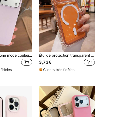
Étui de téléphone mode couleur unie minimaliste, étui de téléphone souple couleur unie mode minimaliste, étui de téléphone souple violet dopamine simple, compatible avec iPhone 17 Pro Max/17 Pro/17/16 Pro Max/16 Pro/16/16 Plus/15/15 Pro Max/15 Pro/15 Plus/11/12/13/14 Pro Max/12 Pro/12 Pro Max/13 Pro/13 Pro Max/14 Pro/14 Pro Max/14 Plus, design créatif pour homme et femme, cadeau de printemps pastel pour anniversaire
Étui de protection transparent compatible avec MagSafe pour iPhone 17 Pro Max/17 Pro/17 Air/17/16 Pro Max/16 Pro/16 Plus/16e/16/15 Pro Max/15 Pro/15 Plus/15/14 Pro Max/14 Pro/14 Plus/14/13 Pro Max/13/13 Pro/13 Mini/12 Pro Max/12/12 Pro/12 Mini/11/11 Pro/11 Pro Max/XS/X/XR/XS Max/7 Plus/8 Plus/7/8, prend en charge la charge sans fil, housse de protection à la mode, convient à la petite amie
3,73€
 fidèles
Clients très fidèles