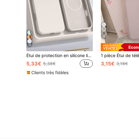
5
18
Écon
Étui de protection en silicone liquide minimaliste magnétique pour charge sans fil, 1 pièce, compatible avec 17 Air 16 14 13 12 15 Pro Max Plus, avec protection de l'appareil photo en velours, cadeau de printemps et d'anniversaire, professionnel, bureau, antichoc
5,33€
3,15€
5,38€
3,18€
Clients très fidèles