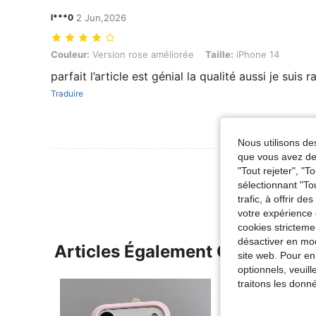
l***0
2 Jun,2026
Couleur: Version rose améliorée, Taille: iPhone 14
Couleur:
Version rose améliorée
Taille:
iPhone 14
parfait l’article est génial la qualité aussi je suis r
Traduire
Nous utilisons des
que vous avez dem
Voir Plus D
"Tout rejeter", "
sélectionnant "To
trafic, à offrir d
votre expérience 
cookies stricteme
désactiver en mod
Articles Également Consultés
site web. Pour en
optionnels, veuil
traitons les donn