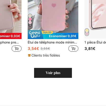
9
omiser 0,03€
Économiser 0,01€
1 pièce Étui de téléphone premium minimaliste et luxueux en matériau rose unicolore, antichoc, doux, mat et translucide. Compatible avec iPhone 17, AIR, 17PRO, 17PROMAX, 16promax, 14/13, 12, 11 Pro Max, XS Max, X, XR, 8, 7, Plus, Mini et autres modèles. Cadeau de printemps pastel, cadeau de bureau et de travail
Étui de téléphone mode minimaliste avec élément en forme de cœur rose, compatible avec iPhone 17 Pro Max/17 Pro/17 Air/17/16 Pro Max/16 Pro/16/16 Plus/15/15 Pro Max/15 Pro/15 Plus/11/12/13/14 Pro Max/11 Pro/11 Pro Max/12 Pro/12 Pro Max/13 Pro/13 Pro Max/14 Pro/14 Pro Max/14 Plus. Conception créative, cadeau d'anniversaire pour hommes et femmes
3,54€
3,81€
3,55€
Clients très fidèles
Voir plus