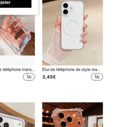
ejeter
1 pièce Étui de téléphone transparent avec coussin d'air antichoc aux quatre coins compatible avec iPhone 16 Pro Max 11 12 13 14 11 Pro Max 12 Pro Max 13 Pro Max 14 Pro Max XR 15 15 Pro 15 Pro Max, Galaxy A05 A15 A25 A35 A55 S23 S24,
Étui de téléphone de style magnétique antichoc Étui de téléphone transparent magnétique Design classique Compatible avec la charge sans fil Anti-jaunissement Compatible avec iPhone 17 16 15 14 13 12 11 Pro et Pro Max Résistant aux rayures Durable Fin Léger Cadeau de printemps Cadeau de fête des mères
3,45€