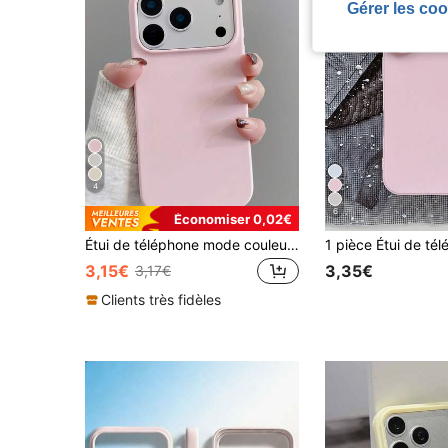
Gérer les coo
4
6
Économiser 0,02€
Étui de téléphone mode couleur unie rose minimaliste compatible avec iPhone 17 Pro Max/17 Pro/17 Air/17/16 Pro Max/16 Pro/16/16 Plus/15/15 Pro Max/15 Pro/15 Plus/11/12/13/14 Pro Max/12 Pro/12 Pro Max/13 Pro/13 Pro Max/7 Plus/14 Pro/14 Pro Max/14 Plus. Coque souple design créatif pour hommes et femmes, cadeau de printemps
3,15€
3,35€
3,17€
Clients très fidèles