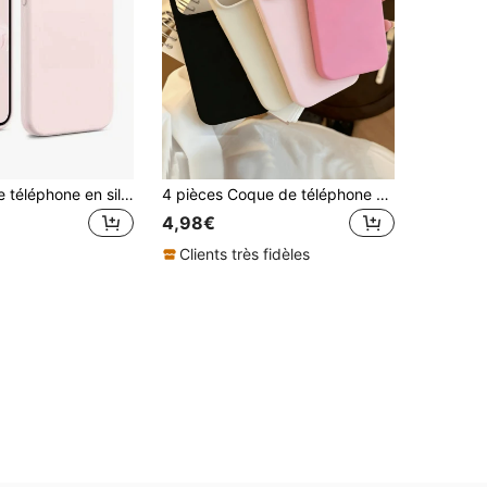
1 pièce Étui de téléphone en silicone liquide de couleur bonbon de luxe, compatible avec iPhone 17 Air 16 15 14 13 12 11 Pro Max Plus, protection anti-chute ultra-fine
4 pièces Coque de téléphone minimaliste personnalisée en TPU souple mat, antichoc, couverture complète, compatible avec Apple 17 16 15 14 13 12 11 Pro Max Air
4,98€
Clients très fidèles