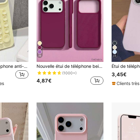
36
23
1 pièce Étui de téléphone anti-chute à ventouse de couleur unie, matériau TPU, convient comme cadeau de vacances, compatible avec Apple 11 12 13 14 15 16pro/Promax/14 15 16plus/17
Nouvelle étui de téléphone beige moelleux et absorbant les chocs de luxe, convenant pour iPhone 17 Air 16 15 Pro 14 Plus 13 12 11 17 Pro Max XR XS Max X/XS 7/8 Plus 7/8. Design anti-chute lisse, anti-choc, mode minimaliste, matériau respectueux de la peau
(1000+)
3,45€
4,87€
les
Clients très