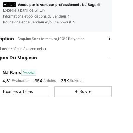
Vendu par le vendeur professionnel : NJ Bags
Marché
Expédié à partir de SHEIN
Informations et obligations du vendeur
Pour signaler ce vendeur et/ou ce produit
iption
Sequins,Sans fermeture,100% Polyester
4,81
354
35K
ions de sécurité et contacts
4,81
354
35K
opos Du Magasin
4,81
354
35K
4,81
354
35K
NJ Bags
Vendeur
4,81
354
35K
Evaluation
Articles
Suiveurs
b***b
est en train de naviguer
4,81
354
35K
Tous les articles
Suivre
4,81
354
35K
4,81
354
35K