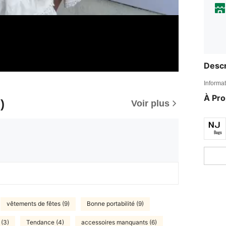
Descr
Informat
À Pr
)
Voir plus
vêtements de fêtes (9)
Bonne portabilité (9)
 (3)
Tendance (4)
accessoires manquants (6)