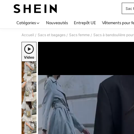
Sac 
Use up 
Catégories
Nouveautés
Entrepôt UE
Vêtements pour 
Accueil
Sacs et bagages
Sacs femme
Sacs à bandoulière pou
/
/
/
Video