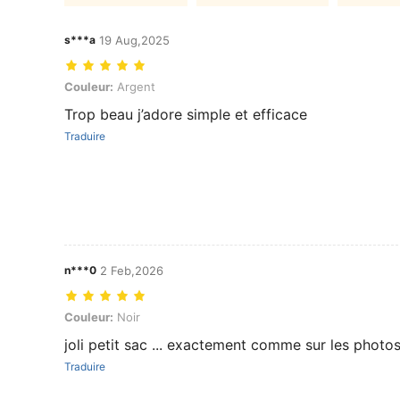
s***a
19 Aug,2025
Couleur: Argent
Couleur:
Argent
Trop beau j’adore simple et efficace
Traduire
n***0
2 Feb,2026
Couleur: Noir
Couleur:
Noir
joli petit sac ... exactement comme sur les phot
Traduire