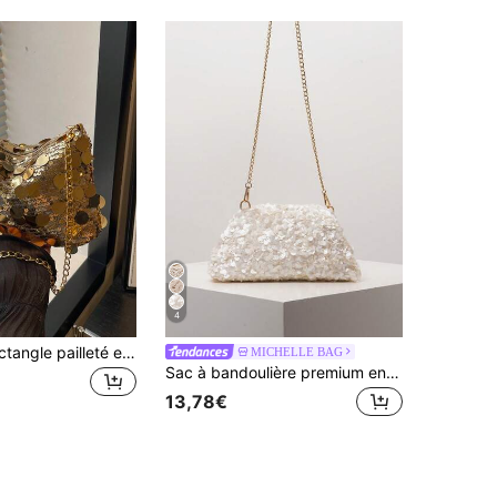
4
Sac à main rectangle pailleté et pailleté à la mode, nouveau sac bandoulière zippé polyvalent personnalisé, sac de soirée chaîne de conception de niche, convient pour les rendez-vous, les galas, les fêtes, les cadeaux
MICHELLE BAG
Sac à bandoulière premium en métal, sac à sequins, sac de demoiselle d'honneur, sac pochette pour femmes, sac de bal, accessoires de bal, sac élégant pour femmes, articles de mariage, portefeuille de danse brillant (motif aléatoire)
13,78€