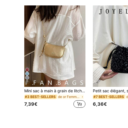
16
Mini sac à main à grain de litchi, nouveau sac bandoulière compact et pour femmes
de or Femmes Crossbody
#3 BEST-SELLERS
#7 BEST-SELLERS
7,39€
6,36€