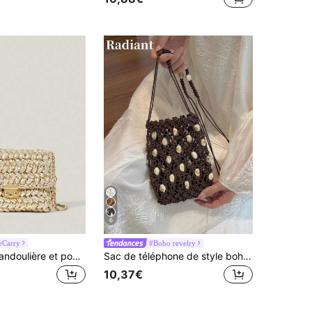
6
eCarry
#Boho revelry
Muvela Sac bandoulière et pochette tressé métallique et rose pour femmes, polyvalent pour le quotidien, les trajets, la Saint-Valentin, les vacances, les fêtes
Sac de téléphone de style bohème tressé avec décoration de pierre et design de maille ajourée, sac bandoulière décontracté pour femme convenant pour les vacances à la plage
10,37€