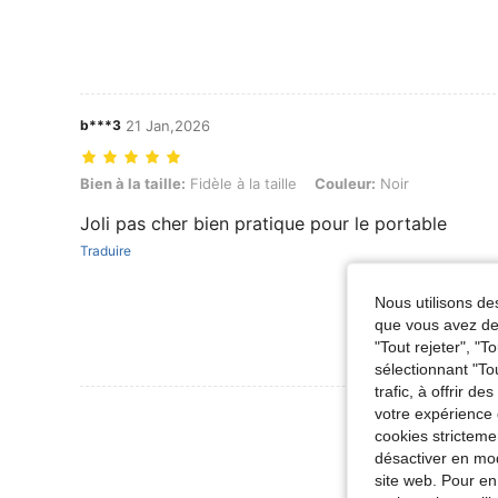
b***3
21 Jan,2026
Bien à la taille: Fidèle à la taille, Couleur: Noir
Bien à la taille:
Fidèle à la taille
Couleur:
Noir
Joli pas cher bien pratique pour le portable
Traduire
Nous utilisons des
que vous avez dem
"Tout rejeter", "
sélectionnant "To
trafic, à offrir d
Voir Plus D
votre expérience 
cookies stricteme
désactiver en mod
site web. Pour en