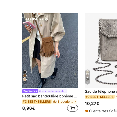
(1000+)
4
4
#Sacs modernes cuir
Petit sac bandoulière bohème minimaliste personnalisé vintage à double face avec franges, finition mate
#9 BEST-SELLERS
de Broderie Femmes Crossbody
#3 BEST-SELLERS
10,27€
8,96€
Clients très fidè