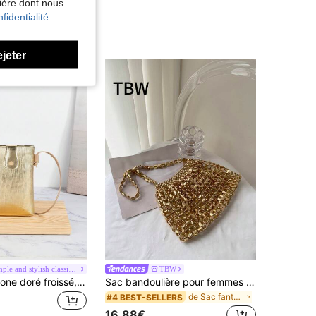
nière dont nous
fidentialité.
ejeter
Simple and stylish classic women's bag
TBW
Sac de téléphone doré froissé, porte-monnaie de mode minimaliste, peut être porté comme sac à bandoulière ou sac croisé, boucle anti-vol, parfait pour les voyages d'affaires, les sorties, le port quotidien, les vacances, les mariages, les fêtes et autres occasions.
Sac bandoulière pour femmes avec design ajouré en métal, fait main avec perles, convient pour les sorties.
de Sac fantaisie Femmes Crossbody
#4 BEST-SELLERS
16,88€