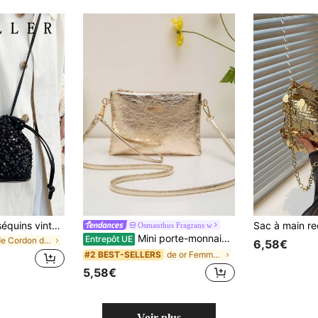
Petit sac élégant, séquins vintage raffinés, nouveau sac porte-bonheur, bijoux de perles personnalisés, polyvalent à l'occidentale, sac à bandoulière compact pour femmes
Osmanthus Fragrans w
Mini porte-monnaie à bandoulière pour femmes, nouveau sac à bandoulière polyvalent, unique et doux de forme carrée, printemps/été
Entrepôt UE
de Cordon de serrage Femmes Crossbody
6,58€
de or Femmes Crossbody
#2 BEST-SELLERS
5,58€
Voir plus