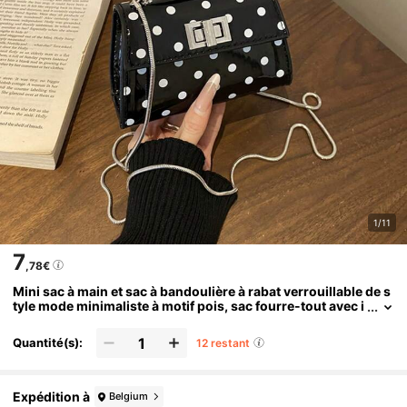
1/11
7
,78€
Mini sac à main et sac à bandoulière à rabat verrouillable de s
tyle mode minimaliste à motif pois, sac fourre-tout avec i
mprimé à pois et motif de rouge à lèvres de style français,
mini sac de ville, de soirée, polyvalent
Quantité(s):
12 restant
Expédition à
Belgium