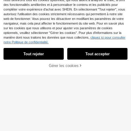
nous définirons tous les cookies optionnels, qui nous aident à analyser le trafic, à offrir
résistante à l'affaissement
des fonctionnalités améliorées et à personnaliser le contenu et les publicités pour
compléter votre expérience d'achat avec SHEIN. En sélectionnant "Tout rejeter", vous
autorisez l'utilisation des cookies strictement nécessaires qui permettent à notre site
web de fonctionner. Vous pouvez les désactiver en modifiant les paramètres de votre
navigateur, mais cela peut affecter le fonctionnement du site web. Pour en savoir plus
sur les cookies que nous utilisons et pour ajuster vos paramètres de cookies
optionnels, veuillez sélectionner "Gérer les cookies". Pour plus d'informations sur la
manière dont nous traitons les données que nous collectons,
cliquez ici pour consulter
notre Politique de confidentialité.
Tout rejeter
Tout accepter
11
Sac fourre-tout mini pour femmes a
Nicekee
Gérer les cookies
10
AJOUTER AU PANIER
vec design minimaliste de flèche et
,10€
Sac à main rétro populaire en forme
texture de pierre, convient pour un
13
de diamant avec chaîne, de couleur
,60€
usage quotidien
unie à la mode, sac à bandoulière si
mple et polyvalent, élégant et raffin
é. Convient pour les sorties, le trava
il, les déplacements et les achats.