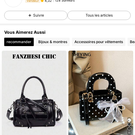
128 Suiveurs
4,32
Vendeur
Suivre
Tous les articles
Vous Aimerez Aussi
recommander
Bijoux & montres
Accessoires pour vêtements
Be
11